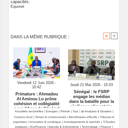
capacités.
Equonet
<
>
DANS LA MÊME RUBRIQUE :
Vendredi 12 Juin 2026 -
Jeudi 21 Mai 2026 - 15:03
10:42
Sénégal : le FSRP
Primature : Ahmadou
engage les médias
Al Aminou Lo prône
dans la bataille pour la
cohésion et collégialité
résilience alimentaire
pour l’Agenda Sénégal
Actualités sectorielles
|
Energies
|
Pétrole
|
Gaz
|
📊 Analyses & Dossiers
|
2050
Contenu local
|
Terrain & communautés
|
Bénéficiaires effectifs
|
Tribunes &
expertises
|
Innovation & numérique
|
Investissements & marchés
|
💡Guides
pratiques
|
EcoFinance
|
Agenda & événements
|
Technologie
|
Finance
|