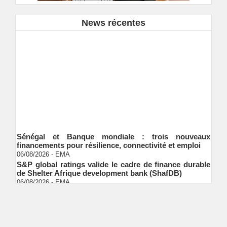
News récentes
Sénégal et Banque mondiale : trois nouveaux
financements pour résilience, connectivité et emploi
06/08/2026
-
EMA
S&P global ratings valide le cadre de finance durable
de Shelter Afrique development bank (ShafDB)
06/08/2026
-
EMA
Industrialisation verte au Sénégal : comment
transformer le dialogue d'experts en adhésion
citoyenne ?
Ndakhté M. GAYE
05/08/2026
-
Observatoire des finances locales - Obfiloc :