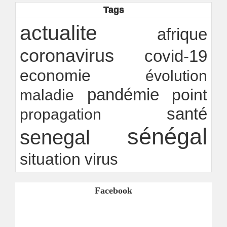
transparence locale, impact national
Tags
Ndakhté M. GAYE
26/07/2026
-
Rapport Bceao 2025 : résilience, transition et
actualite
afrique
innovation
Ndakhté M. GAYE
24/07/2026
-
coronavirus
covid-19
economie
évolution
pandémie
point
maladie
santé
propagation
sénégal
senegal
situation
virus
Facebook