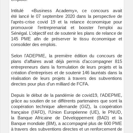
Intitulé «Business Academy», ce concours avait
été
lancé
le 07 septembre 2020 d
ans la perspective de
l’après-crise covid
19 et la relance économique
pour
promouvoir l’entreprenariat et booster l’emploi au
Sénégal. L'objectif est de soutenir les plans de relance de
145 PME afin de préserver le tissu économique et
consolider des emplois.
Selon l'ADEPME,
la première édition du c
oncours de
p
lans d’a
ffaires avait déjà
permis d’accompagner 815
entrepreneurs dans la formulation de leurs projets et
la
création d’entreprises et de soutenir 146 lauréats dans la
réalisation de leurs
projets à travers des subventions
directes pour plus d’un milliard de FCFA.
Depuis le début de la pandémie de covid19, l’ADEPME,
grâce au soutien
de se différents partenaires que sont la
coopération technique allemande (GIZ),
la coopération
française (l’AFD), l’Union Européenne (UE), le PNUD,
la
Banque Africaine de Développement (BAD) et la
Banque mondiale (BM), a
accompagné plus de 600 PME
à travers des subventions directes et un
renforcement de