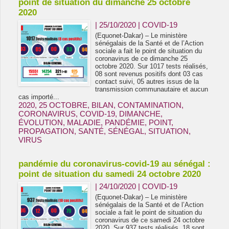
point de situation du dimanche 25 octobre
2020
| 25/10/2020
|
COVID-19
(Equonet-Dakar) – Le ministère
sénégalais de la Santé et de l’Action
sociale a fait le point de situation du
coronavirus de ce dimanche 25
octobre 2020. Sur 1017 tests réalisés,
08 sont revenus positifs dont 03 cas
contact suivi, 05 autres issus de la
transmission communautaire et aucun
cas importé...
2020
,
25 OCTOBRE
,
BILAN
,
CONTAMINATION
,
CORONAVIRUS
,
COVID-19
,
DIMANCHE
,
ÉVOLUTION
,
MALADIE
,
PANDÉMIE
,
POINT
,
PROPAGATION
,
SANTÉ
,
SÉNÉGAL
,
SITUATION
,
VIRUS
pandémie du coronavirus-covid-19 au sénégal :
point de situation du samedi 24 octobre 2020
| 24/10/2020
|
COVID-19
(Equonet-Dakar) – Le ministère
sénégalais de la Santé et de l’Action
sociale a fait le point de situation du
coronavirus de ce samedi 24 octobre
2020. Sur 937 tests réalisés, 18 sont