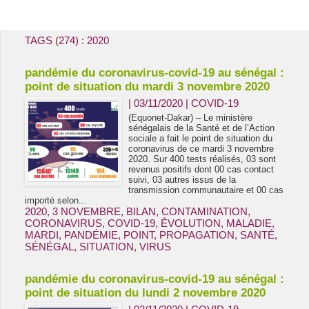
Energie & Mines Afrique
TAGS (274) : 2020
pandémie du coronavirus-covid-19 au sénégal :
point de situation du mardi 3 novembre 2020
| 03/11/2020
|
COVID-19
(Equonet-Dakar) – Le ministère
sénégalais de la Santé et de l’Action
sociale a fait le point de situation du
coronavirus de ce mardi 3 novembre
2020. Sur 400 tests réalisés, 03 sont
revenus positifs dont 00 cas contact
suivi, 03 autres issus de la
transmission communautaire et 00 cas
importé selon...
2020
,
3 NOVEMBRE
,
BILAN
,
CONTAMINATION
,
CORONAVIRUS
,
COVID-19
,
ÉVOLUTION
,
MALADIE
,
MARDI
,
PANDÉMIE
,
POINT
,
PROPAGATION
,
SANTÉ
,
SÉNÉGAL
,
SITUATION
,
VIRUS
pandémie du coronavirus-covid-19 au sénégal :
point de situation du lundi 2 novembre 2020