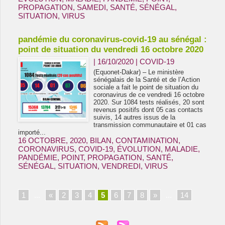
PROPAGATION
,
SAMEDI
,
SANTÉ
,
SÉNÉGAL
,
SITUATION
,
VIRUS
pandémie du coronavirus-covid-19 au sénégal :
point de situation du vendredi 16 octobre 2020
| 16/10/2020
|
COVID-19
(Equonet-Dakar) – Le ministère
sénégalais de la Santé et de l’Action
sociale a fait le point de situation du
coronavirus de ce vendredi 16 octobre
2020. Sur 1084 tests réalisés, 20 sont
revenus positifs dont 05 cas contacts
suivis, 14 autres issus de la
transmission communautaire et 01 cas
importé...
16 OCTOBRE
,
2020
,
BILAN
,
CONTAMINATION
,
CORONAVIRUS
,
COVID-19
,
ÉVOLUTION
,
MALADIE
,
PANDÉMIE
,
POINT
,
PROPAGATION
,
SANTÉ
,
SÉNÉGAL
,
SITUATION
,
VENDREDI
,
VIRUS
1
...
«
2
3
4
5
6
7
8
»
...
14