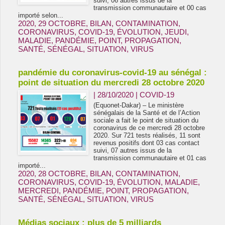
suivi, 06 autres issus de la
transmission communautaire et 00 cas
importé selon...
2020
,
29 OCTOBRE
,
BILAN
,
CONTAMINATION
,
CORONAVIRUS
,
COVID-19
,
ÉVOLUTION
,
JEUDI
,
MALADIE
,
PANDÉMIE
,
POINT
,
PROPAGATION
,
SANTÉ
,
SÉNÉGAL
,
SITUATION
,
VIRUS
pandémie du coronavirus-covid-19 au sénégal :
point de situation du mercredi 28 octobre 2020
| 28/10/2020
|
COVID-19
(Equonet-Dakar) – Le ministère
sénégalais de la Santé et de l’Action
sociale a fait le point de situation du
coronavirus de ce mercredi 28 octobre
2020. Sur 721 tests réalisés, 11 sont
revenus positifs dont 03 cas contact
suivi, 07 autres issus de la
transmission communautaire et 01 cas
importé...
2020
,
28 OCTOBRE
,
BILAN
,
CONTAMINATION
,
CORONAVIRUS
,
COVID-19
,
ÉVOLUTION
,
MALADIE
,
MERCREDI
,
PANDÉMIE
,
POINT
,
PROPAGATION
,
SANTÉ
,
SÉNÉGAL
,
SITUATION
,
VIRUS
Médias sociaux : plus de 5 milliards