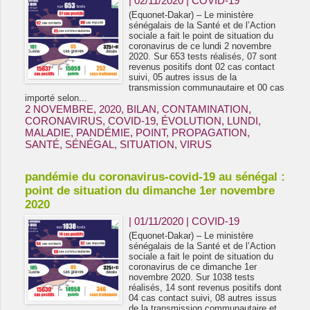
| 02/11/2020
|
COVID-19
(Equonet-Dakar) – Le ministère
sénégalais de la Santé et de l’Action
sociale a fait le point de situation du
coronavirus de ce lundi 2 novembre
2020. Sur 653 tests réalisés, 07 sont
revenus positifs dont 02 cas contact
suivi, 05 autres issus de la
transmission communautaire et 00 cas
importé selon...
2 NOVEMBRE
,
2020
,
BILAN
,
CONTAMINATION
,
CORONAVIRUS
,
COVID-19
,
ÉVOLUTION
,
LUNDI
,
MALADIE
,
PANDÉMIE
,
POINT
,
PROPAGATION
,
SANTÉ
,
SÉNÉGAL
,
SITUATION
,
VIRUS
pandémie du coronavirus-covid-19 au sénégal :
point de situation du dimanche 1er novembre
2020
| 01/11/2020
|
COVID-19
(Equonet-Dakar) – Le ministère
sénégalais de la Santé et de l’Action
sociale a fait le point de situation du
coronavirus de ce dimanche 1er
novembre 2020. Sur 1038 tests
réalisés, 14 sont revenus positifs dont
04 cas contact suivi, 08 autres issus
de la transmission communautaire et