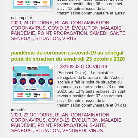
revenus positifs dont 06 cas contact
suivi, 12 autres issus de la
transmission communautaire et aucun
cas importé...
2020
,
24 OCTOBRE
,
BILAN
,
CONTAMINATION
,
CORONAVIRUS
,
COVID-19
,
ÉVOLUTION
,
MALADIE
,
PANDÉMIE
,
POINT
,
PROPAGATION
,
SAMEDI
,
SANTÉ
,
SÉNÉGAL
,
SITUATION
,
VIRUS
pandémie du coronavirus-covid-19 au sénégal :
point de situation du vendredi 23 octobre 2020
| 23/10/2020
|
COVID-19
(Equonet-Dakar) – Le ministère
sénégalais de la Santé et de l’Action
sociale a fait le point de situation du
coronavirus de ce vendredi 23 octobre
2020. Sur 1379 tests réalisés, 17 sont
revenus positifs dont 07 cas contact
suivi, 06 autres issus de la
transmission communautaire et 04 cas
importés...
2020
,
23 OCTOBRE
,
BILAN
,
CONTAMINATION
,
CORONAVIRUS
,
COVID-19
,
ÉVOLUTION
,
MALADIE
,
PANDÉMIE
,
POINT
,
PROPAGATION
,
SANTÉ
,
SÉNÉGAL
,
SITUATION
,
VENDREDI
,
VIRUS