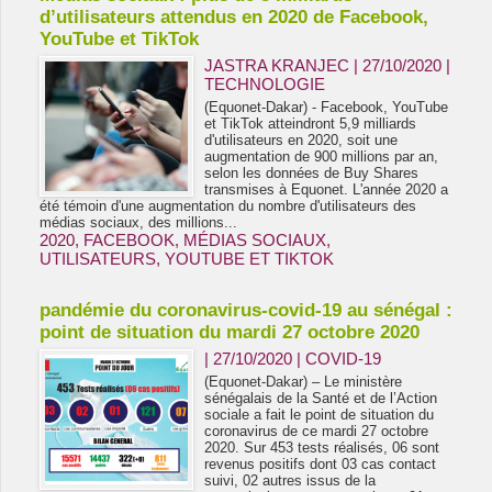
d’utilisateurs attendus en 2020 de Facebook,
YouTube et TikTok
JASTRA KRANJEC | 27/10/2020
|
TECHNOLOGIE
(Equonet-Dakar) - Facebook, YouTube
et TikTok atteindront 5,9 milliards
d'utilisateurs en 2020, soit une
augmentation de 900 millions par an,
selon les données de Buy Shares
transmises à Equonet. L'année 2020 a
été témoin d'une augmentation du nombre d'utilisateurs des
médias sociaux, des millions...
2020
,
FACEBOOK
,
MÉDIAS SOCIAUX
,
UTILISATEURS
,
YOUTUBE ET TIKTOK
pandémie du coronavirus-covid-19 au sénégal :
point de situation du mardi 27 octobre 2020
| 27/10/2020
|
COVID-19
(Equonet-Dakar) – Le ministère
sénégalais de la Santé et de l’Action
sociale a fait le point de situation du
coronavirus de ce mardi 27 octobre
2020. Sur 453 tests réalisés, 06 sont
revenus positifs dont 03 cas contact
suivi, 02 autres issus de la