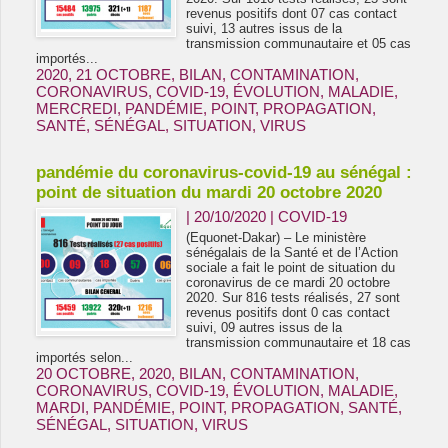
revenus positifs dont 07 cas contact
suivi, 13 autres issus de la
transmission communautaire et 05 cas
importés...
2020
,
21 OCTOBRE
,
BILAN
,
CONTAMINATION
,
CORONAVIRUS
,
COVID-19
,
ÉVOLUTION
,
MALADIE
,
MERCREDI
,
PANDÉMIE
,
POINT
,
PROPAGATION
,
SANTÉ
,
SÉNÉGAL
,
SITUATION
,
VIRUS
pandémie du coronavirus-covid-19 au sénégal :
point de situation du mardi 20 octobre 2020
| 20/10/2020
|
COVID-19
(Equonet-Dakar) – Le ministère
sénégalais de la Santé et de l’Action
sociale a fait le point de situation du
coronavirus de ce mardi 20 octobre
2020. Sur 816 tests réalisés, 27 sont
revenus positifs dont 0 cas contact
suivi, 09 autres issus de la
transmission communautaire et 18 cas
importés selon...
20 OCTOBRE
,
2020
,
BILAN
,
CONTAMINATION
,
CORONAVIRUS
,
COVID-19
,
ÉVOLUTION
,
MALADIE
,
MARDI
,
PANDÉMIE
,
POINT
,
PROPAGATION
,
SANTÉ
,
SÉNÉGAL
,
SITUATION
,
VIRUS