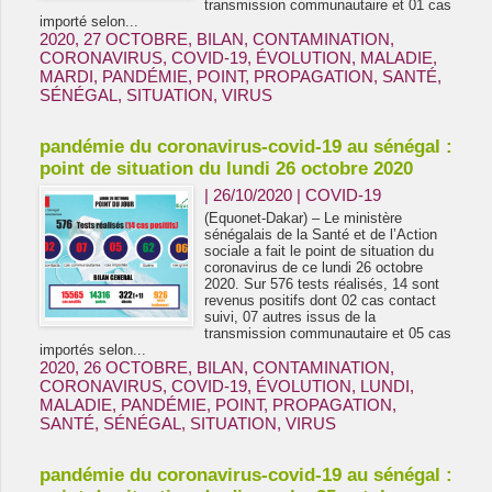
transmission communautaire et 01 cas
importé selon...
2020
,
27 OCTOBRE
,
BILAN
,
CONTAMINATION
,
CORONAVIRUS
,
COVID-19
,
ÉVOLUTION
,
MALADIE
,
MARDI
,
PANDÉMIE
,
POINT
,
PROPAGATION
,
SANTÉ
,
SÉNÉGAL
,
SITUATION
,
VIRUS
pandémie du coronavirus-covid-19 au sénégal :
point de situation du lundi 26 octobre 2020
| 26/10/2020
|
COVID-19
(Equonet-Dakar) – Le ministère
sénégalais de la Santé et de l’Action
sociale a fait le point de situation du
coronavirus de ce lundi 26 octobre
2020. Sur 576 tests réalisés, 14 sont
revenus positifs dont 02 cas contact
suivi, 07 autres issus de la
transmission communautaire et 05 cas
importés selon...
2020
,
26 OCTOBRE
,
BILAN
,
CONTAMINATION
,
CORONAVIRUS
,
COVID-19
,
ÉVOLUTION
,
LUNDI
,
MALADIE
,
PANDÉMIE
,
POINT
,
PROPAGATION
,
SANTÉ
,
SÉNÉGAL
,
SITUATION
,
VIRUS
pandémie du coronavirus-covid-19 au sénégal :