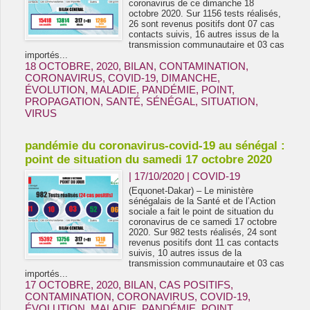
coronavirus de ce dimanche 18
octobre 2020. Sur 1156 tests réalisés,
26 sont revenus positifs dont 07 cas
contacts suivis, 16 autres issus de la
transmission communautaire et 03 cas
importés...
18 OCTOBRE
,
2020
,
BILAN
,
CONTAMINATION
,
CORONAVIRUS
,
COVID-19
,
DIMANCHE
,
ÉVOLUTION
,
MALADIE
,
PANDÉMIE
,
POINT
,
PROPAGATION
,
SANTÉ
,
SÉNÉGAL
,
SITUATION
,
VIRUS
pandémie du coronavirus-covid-19 au sénégal :
point de situation du samedi 17 octobre 2020
| 17/10/2020
|
COVID-19
(Equonet-Dakar) – Le ministère
sénégalais de la Santé et de l’Action
sociale a fait le point de situation du
coronavirus de ce samedi 17 octobre
2020. Sur 982 tests réalisés, 24 sont
revenus positifs dont 11 cas contacts
suivis, 10 autres issus de la
transmission communautaire et 03 cas
importés...
17 OCTOBRE
,
2020
,
BILAN
,
CAS POSITIFS
,
CONTAMINATION
,
CORONAVIRUS
,
COVID-19
,
ÉVOLUTION
,
MALADIE
,
PANDÉMIE
,
POINT
,