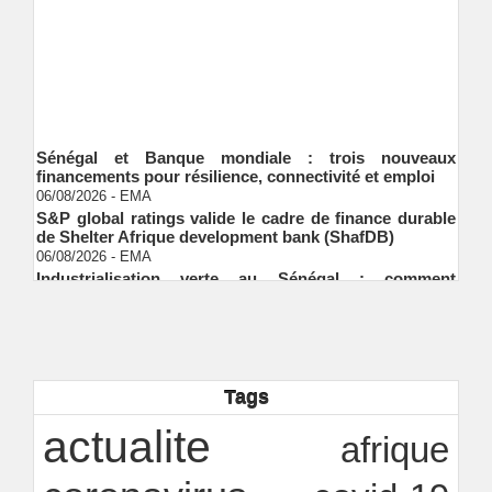
Sénégal et Banque mondiale : trois nouveaux
financements pour résilience, connectivité et emploi
06/08/2026
-
EMA
S&P global ratings valide le cadre de finance durable
de Shelter Afrique development bank (ShafDB)
06/08/2026
-
EMA
Industrialisation verte au Sénégal : comment
transformer le dialogue d'experts en adhésion
citoyenne ?
Ndakhté M. GAYE
05/08/2026
-
Observatoire des finances locales - Obfiloc :
transparence locale, impact national
Ndakhté M. GAYE
26/07/2026
-
Tags
Rapport Bceao 2025 : résilience, transition et
innovation
actualite
afrique
Ndakhté M. GAYE
24/07/2026
-