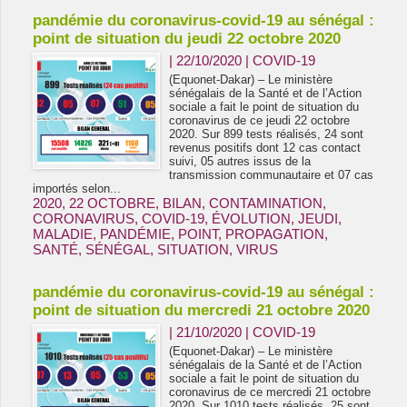
pandémie du coronavirus-covid-19 au sénégal :
point de situation du jeudi 22 octobre 2020
| 22/10/2020
|
COVID-19
(Equonet-Dakar) – Le ministère
sénégalais de la Santé et de l’Action
sociale a fait le point de situation du
coronavirus de ce jeudi 22 octobre
2020. Sur 899 tests réalisés, 24 sont
revenus positifs dont 12 cas contact
suivi, 05 autres issus de la
transmission communautaire et 07 cas
importés selon...
2020
,
22 OCTOBRE
,
BILAN
,
CONTAMINATION
,
CORONAVIRUS
,
COVID-19
,
ÉVOLUTION
,
JEUDI
,
MALADIE
,
PANDÉMIE
,
POINT
,
PROPAGATION
,
SANTÉ
,
SÉNÉGAL
,
SITUATION
,
VIRUS
pandémie du coronavirus-covid-19 au sénégal :
point de situation du mercredi 21 octobre 2020
| 21/10/2020
|
COVID-19
(Equonet-Dakar) – Le ministère
sénégalais de la Santé et de l’Action
sociale a fait le point de situation du
coronavirus de ce mercredi 21 octobre
2020. Sur 1010 tests réalisés, 25 sont