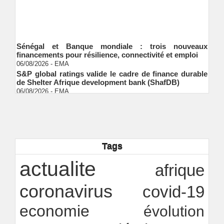
Sénégal et Banque mondiale : trois nouveaux
financements pour résilience, connectivité et emploi
06/08/2026
-
EMA
S&P global ratings valide le cadre de finance durable
de Shelter Afrique development bank (ShafDB)
06/08/2026
-
EMA
Industrialisation verte au Sénégal : comment
transformer le dialogue d'experts en adhésion
citoyenne ?
Ndakhté M. GAYE
05/08/2026
-
Observatoire des finances locales - Obfiloc :
transparence locale, impact national
Tags
Ndakhté M. GAYE
26/07/2026
-
Rapport Bceao 2025 : résilience, transition et
actualite
afrique
innovation
Ndakhté M. GAYE
24/07/2026
-
coronavirus
covid-19
economie
évolution