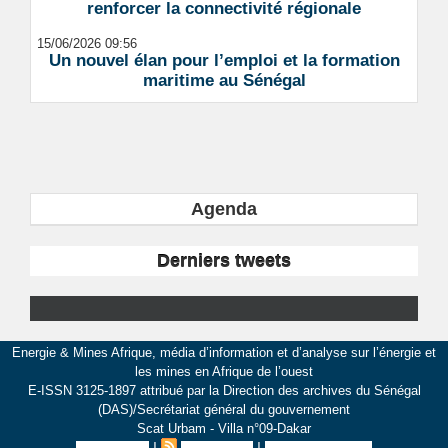
renforcer la connectivité régionale
15/06/2026 09:56
Un nouvel élan pour l’emploi et la formation
maritime au Sénégal
Agenda
Derniers tweets
Energie & Mines Afrique, média d’information et d’analyse sur l’énergie et
les mines en Afrique de l’ouest
E-ISSN 3125-1897 attribué par la Direction des archives du Sénégal
(DAS)/Secrétariat général du gouvernement
Scat Urbam - Villa n°09-Dakar
|
|