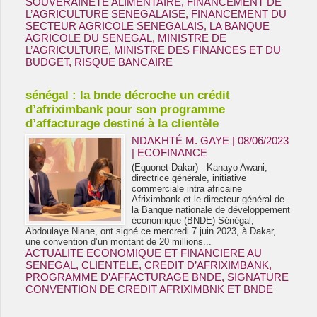
SOUVERAINETE ALIMENTAIRE
,
FINANCEMENT DE
L’AGRICULTURE SENEGALAISE
,
FINANCEMENT DU
SECTEUR AGRICOLE SENEGALAIS
,
LA BANQUE
AGRICOLE DU SENEGAL
,
MINISTRE DE
L’AGRICULTURE
,
MINISTRE DES FINANCES ET DU
BUDGET
,
RISQUE BANCAIRE
sénégal : la bnde décroche un crédit
d’afriximbank pour son programme
d’affacturage destiné à la clientèle
NDAKHTÉ M. GAYE
| 08/06/2023
|
ECOFINANCE
(Equonet-Dakar) - Kanayo Awani,
directrice générale, initiative
commerciale intra africaine
Afriximbank et le directeur général de
la Banque nationale de développement
économique (BNDE) Sénégal,
Abdoulaye Niane, ont signé ce mercredi 7 juin 2023, à Dakar,
une convention d’un montant de 20 millions...
ACTUALITE ECONOMIQUE ET FINANCIERE AU
SENEGAL
,
CLIENTELE
,
CREDIT D’AFRIXIMBANK
,
PROGRAMME D’AFFACTURAGE BNDE
,
SIGNATURE
CONVENTION DE CREDIT AFRIXIMBNK ET BNDE