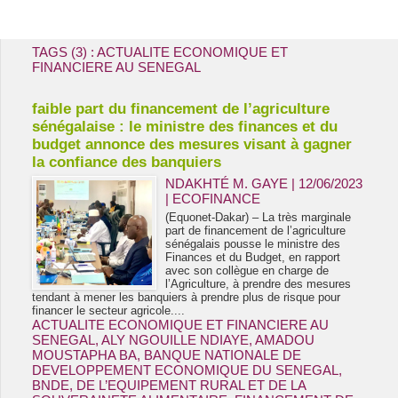
Energie & Mines Afrique
TAGS (3) : ACTUALITE ECONOMIQUE ET
FINANCIERE AU SENEGAL
faible part du financement de l’agriculture
sénégalaise : le ministre des finances et du
budget annonce des mesures visant à gagner
la confiance des banquiers
NDAKHTÉ M. GAYE
| 12/06/2023
|
ECOFINANCE
(Equonet-Dakar) – La très marginale
part de financement de l’agriculture
sénégalais pousse le ministre des
Finances et du Budget, en rapport
avec son collègue en charge de
l’Agriculture, à prendre des mesures
tendant à mener les banquiers à prendre plus de risque pour
financer le secteur agricole....
ACTUALITE ECONOMIQUE ET FINANCIERE AU
SENEGAL
,
ALY NGOUILLE NDIAYE
,
AMADOU
MOUSTAPHA BA
,
BANQUE NATIONALE DE
DEVELOPPEMENT ECONOMIQUE DU SENEGAL
,
BNDE
,
DE L’EQUIPEMENT RURAL ET DE LA