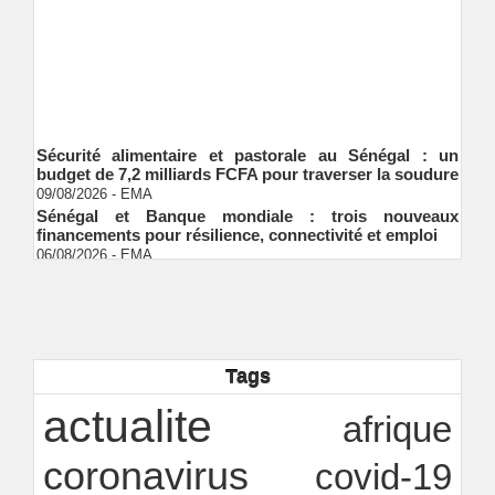
Sécurité alimentaire et pastorale au Sénégal : un
budget de 7,2 milliards FCFA pour traverser la soudure
09/08/2026
-
EMA
Sénégal et Banque mondiale : trois nouveaux
financements pour résilience, connectivité et emploi
06/08/2026
-
EMA
S&P global ratings valide le cadre de finance durable
de Shelter Afrique development bank (ShafDB)
06/08/2026
-
EMA
Industrialisation verte au Sénégal : comment
transformer le dialogue d'experts en adhésion
citoyenne ?
Tags
Ndakhté M. GAYE
05/08/2026
-
Observatoire des finances locales - Obfiloc :
actualite
afrique
transparence locale, impact national
Ndakhté M. GAYE
26/07/2026
-
coronavirus
covid-19