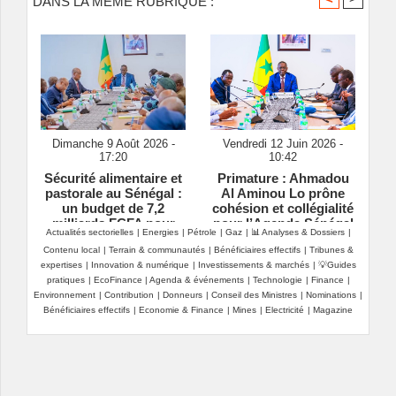
DANS LA MÊME RUBRIQUE :
Dimanche 9 Août 2026 -
Vendredi 12 Juin 2026 -
17:20
10:42
Sécurité alimentaire et
Primature : Ahmadou
pastorale au Sénégal :
Al Aminou Lo prône
un budget de 7,2
cohésion et collégialité
milliards FCFA pour
pour l’Agenda Sénégal
Actualités sectorielles
|
Energies
|
Pétrole
|
Gaz
|
📊 Analyses & Dossiers
|
traverser la soudure
2050
Contenu local
|
Terrain & communautés
|
Bénéficiaires effectifs
|
Tribunes &
expertises
|
Innovation & numérique
|
Investissements & marchés
|
💡Guides
pratiques
|
EcoFinance
|
Agenda & événements
|
Technologie
|
Finance
|
Environnement
|
Contribution
|
Donneurs
|
Conseil des Ministres
|
Nominations
|
Bénéficiaires effectifs
|
Economie & Finance
|
Mines
|
Electricité
|
Magazine