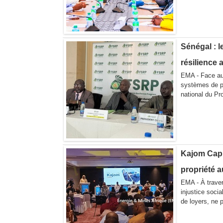
Sénégal : l
résilience 
EMA - Face au
systèmes de pr
national du Pr
Kajom Capit
propriété 
EMA - À traver
injustice soci
de loyers, ne 