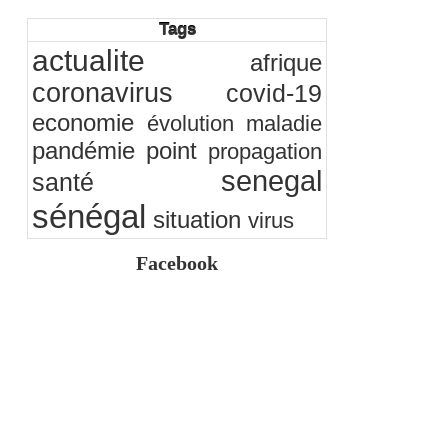
Observatoire des finances locales - Obfiloc :
Tags
transparence locale, impact national
actualite
26/07/2026
-
Ndakhté M. GAYE
afrique
Rapport Bceao 2025 : résilience, transition et
coronavirus
covid-19
innovation
24/07/2026
-
Ndakhté M. GAYE
economie
évolution
maladie
pandémie
point
propagation
senegal
santé
sénégal
situation
virus
Facebook