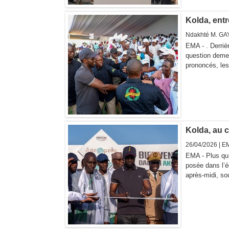
Kolda, entr
Ndakhté M. GA
EMA - . Derriè
question demeu
prononcés, les
Kolda, au 
26/04/2026 | E
EMA - Plus qu’u
posée dans l’é
après-midi, sou