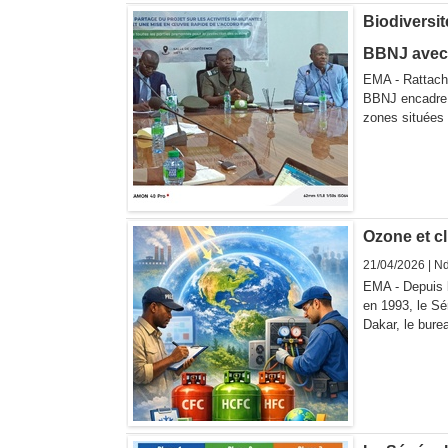
Biodiversit
BBNJ avec
EMA - Rattaché
BBNJ encadre l
zones situées 
Ozone et cl
21/04/2026 |
Nd
EMA - Depuis l
en 1993, le Sén
Dakar, le burea