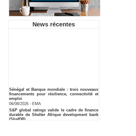
News récentes
Sénégal et Banque mondiale : trois nouveaux
financements pour résilience, connectivité et
emploi
06/08/2026
-
EMA
S&P global ratings valide le cadre de finance
durable de Shelter Afrique development bank
(ShafDB)
06/08/2026
-
EMA
Industrialisation verte au Sénégal : comment
transformer le dialogue d'experts en adhésion
citoyenne ?
05/08/2026
-
Ndakhté M. GAYE