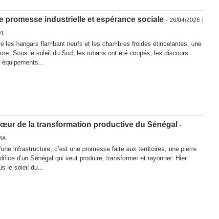
e promesse industrielle et espérance sociale
-
26/04/2026 |
YE
re les hangars flambant neufs et les chambres froides étincelantes, une
re. Sous le soleil du Sud, les rubans ont été coupés, les discours
 équipements...
cœur de la transformation productive du Sénégal
-
MA
ne infrastructure, c’est une promesse faite aux territoires, une pierre
difice d’un Sénégal qui veut produire, transformer et rayonner. Hier
s le soleil du...