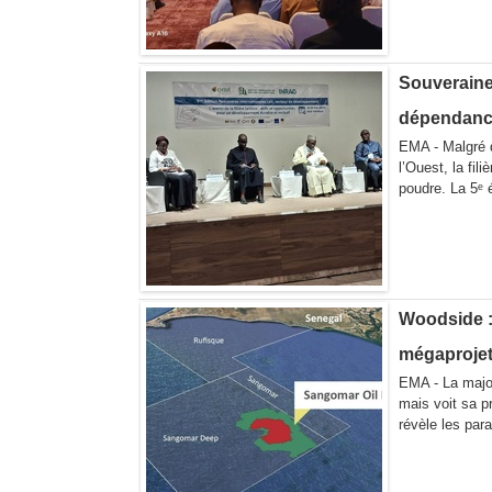
Souverainet
dépendance
EMA - Malgré d
l’Ouest, la fil
poudre. La 5ᵉ é
Woodside :
mégaproje
EMA - La major 
mais voit sa p
révèle les par