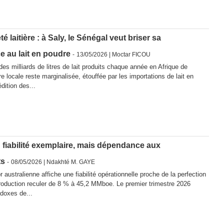
é laitière : à Saly, le Sénégal veut briser sa
 au lait en poudre
-
13/05/2026 | Moctar FICOU
es milliards de litres de lait produits chaque année en Afrique de
ière locale reste marginalisée, étouffée par les importations de lait en
dition des...
 fiabilité exemplaire, mais dépendance aux
ts
-
08/05/2026 |
Ndakhté M. GAYE
australienne affiche une fiabilité opérationnelle proche de la perfection
roduction reculer de 8 % à 45,2 MMboe. Le premier trimestre 2026
adoxes de...