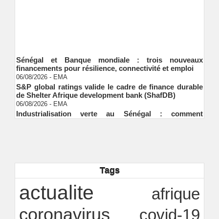
Sénégal et Banque mondiale : trois nouveaux
financements pour résilience, connectivité et emploi
06/08/2026
-
EMA
S&P global ratings valide le cadre de finance durable
de Shelter Afrique development bank (ShafDB)
06/08/2026
-
EMA
Industrialisation verte au Sénégal : comment
transformer le dialogue d'experts en adhésion
citoyenne ?
Ndakhté M. GAYE
05/08/2026
-
Observatoire des finances locales - Obfiloc :
transparence locale, impact national
Ndakhté M. GAYE
26/07/2026
-
Rapport Bceao 2025 : résilience, transition et
Tags
innovation
actualite
Ndakhté M. GAYE
24/07/2026
-
afrique
coronavirus
covid-19