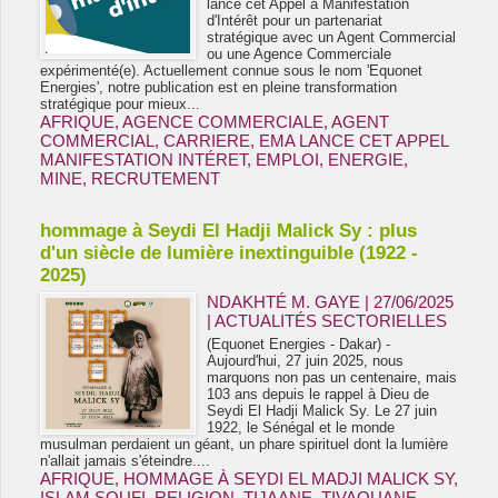
lance cet Appel à Manifestation
d'Intérêt pour un partenariat
stratégique avec un Agent Commercial
ou une Agence Commerciale
expérimenté(e). Actuellement connue sous le nom 'Equonet
Energies', notre publication est en pleine transformation
stratégique pour mieux...
AFRIQUE
,
AGENCE COMMERCIALE
,
AGENT
COMMERCIAL
,
CARRIERE
,
EMA LANCE CET APPEL
MANIFESTATION INTÉRET
,
EMPLOI
,
ENERGIE
,
MINE
,
RECRUTEMENT
hommage à Seydi El Hadji Malick Sy : plus
d'un siècle de lumière inextinguible (1922 -
2025)
NDAKHTÉ M. GAYE
| 27/06/2025
|
ACTUALITÉS SECTORIELLES
(Equonet Energies - Dakar) -
Aujourd'hui, 27 juin 2025, nous
marquons non pas un centenaire, mais
103 ans depuis le rappel à Dieu de
Seydi El Hadji Malick Sy. Le 27 juin
1922, le Sénégal et le monde
musulman perdaient un géant, un phare spirituel dont la lumière
n'allait jamais s'éteindre....
AFRIQUE
,
HOMMAGE À SEYDI EL MADJI MALICK SY
,
ISLAM SOUFI
,
RELIGION
,
TIJAANE
,
TIVAOUANE