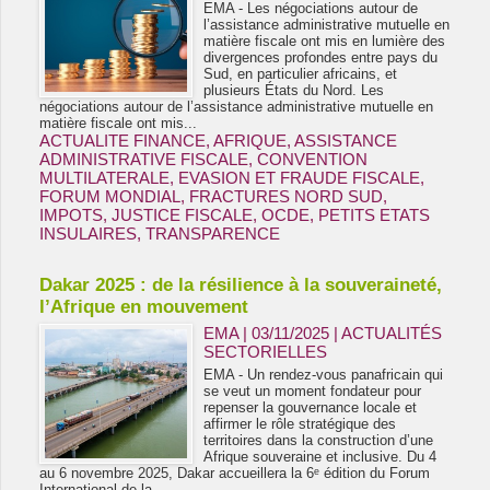
EMA - Les négociations autour de
l’assistance administrative mutuelle en
matière fiscale ont mis en lumière des
divergences profondes entre pays du
Sud, en particulier africains, et
plusieurs États du Nord. Les
négociations autour de l’assistance administrative mutuelle en
matière fiscale ont mis...
ACTUALITE FINANCE
,
AFRIQUE
,
ASSISTANCE
ADMINISTRATIVE FISCALE
,
CONVENTION
MULTILATERALE
,
EVASION ET FRAUDE FISCALE
,
FORUM MONDIAL
,
FRACTURES NORD SUD
,
IMPOTS
,
JUSTICE FISCALE
,
OCDE
,
PETITS ETATS
INSULAIRES
,
TRANSPARENCE
Dakar 2025 : de la résilience à la souveraineté,
l’Afrique en mouvement
EMA | 03/11/2025
|
ACTUALITÉS
SECTORIELLES
EMA - Un rendez-vous panafricain qui
se veut un moment fondateur pour
repenser la gouvernance locale et
affirmer le rôle stratégique des
territoires dans la construction d’une
Afrique souveraine et inclusive. Du 4
au 6 novembre 2025, Dakar accueillera la 6ᵉ édition du Forum
International de la...