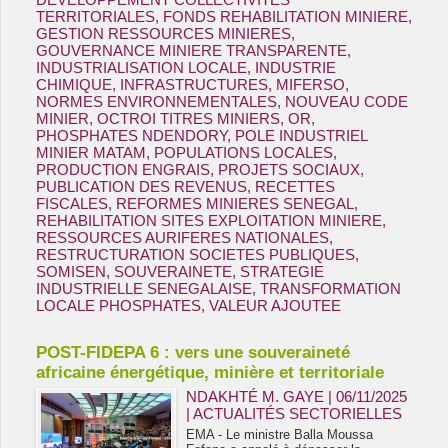
TERRITORIALES
,
FONDS REHABILITATION MINIERE
,
GESTION RESSOURCES MINIERES
,
GOUVERNANCE MINIERE TRANSPARENTE
,
INDUSTRIALISATION LOCALE
,
INDUSTRIE
CHIMIQUE
,
INFRASTRUCTURES
,
MIFERSO
,
NORMES ENVIRONNEMENTALES
,
NOUVEAU CODE
MINIER
,
OCTROI TITRES MINIERS
,
OR
,
PHOSPHATES NDENDORY
,
POLE INDUSTRIEL
MINIER MATAM
,
POPULATIONS LOCALES
,
PRODUCTION ENGRAIS
,
PROJETS SOCIAUX
,
PUBLICATION DES REVENUS
,
RECETTES
FISCALES
,
REFORMES MINIERES SENEGAL
,
REHABILITATION SITES EXPLOITATION MINIERE
,
RESSOURCES AURIFERES NATIONALES
,
RESTRUCTURATION SOCIETES PUBLIQUES
,
SOMISEN
,
SOUVERAINETE
,
STRATEGIE
INDUSTRIELLE SENEGALAISE
,
TRANSFORMATION
LOCALE PHOSPHATES
,
VALEUR AJOUTEE
POST-FIDEPA 6 : vers une souveraineté
africaine énergétique, minière et territoriale
NDAKHTÉ M. GAYE
| 06/11/2025
|
ACTUALITÉS SECTORIELLES
EMA - Le ministre Balla Moussa