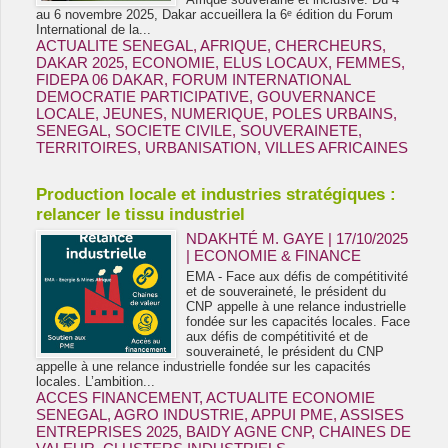
au 6 novembre 2025, Dakar accueillera la 6ᵉ édition du Forum
International de la...
ACTUALITE SENEGAL
,
AFRIQUE
,
CHERCHEURS
,
DAKAR 2025
,
ECONOMIE
,
ELUS LOCAUX
,
FEMMES
,
FIDEPA 06 DAKAR
,
FORUM INTERNATIONAL
DEMOCRATIE PARTICIPATIVE
,
GOUVERNANCE
LOCALE
,
JEUNES
,
NUMERIQUE
,
POLES URBAINS
,
SENEGAL
,
SOCIETE CIVILE
,
SOUVERAINETE
,
TERRITOIRES
,
URBANISATION
,
VILLES AFRICAINES
Production locale et industries stratégiques :
relancer le tissu industriel
NDAKHTÉ M. GAYE
| 17/10/2025
|
ECONOMIE & FINANCE
EMA - Face aux défis de compétitivité
et de souveraineté, le président du
CNP appelle à une relance industrielle
fondée sur les capacités locales. Face
aux défis de compétitivité et de
souveraineté, le président du CNP
appelle à une relance industrielle fondée sur les capacités
locales. L’ambition...
ACCES FINANCEMENT
,
ACTUALITE ECONOMIE
SENEGAL
,
AGRO INDUSTRIE
,
APPUI PME
,
ASSISES
ENTREPRISES 2025
,
BAIDY AGNE CNP
,
CHAINES DE