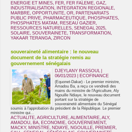
ENERGIE ET MINES
,
FER
,
FER FALEME
,
GAZ
,
INDUSTRIALISATION
,
INTEGRATION REGIONALE
,
MARBRE
,
OPPORTUNITE
,
OR
,
PARTENARIATS
PUBLIC PRIVE
,
PHARMACEUTIQUE
,
PHOSPHATES
,
PHOSPHATES MATAM
,
RESEAU GAZIER
,
RESSOURCES NATURELLES
,
SENEGAL 2025
,
SOLAIRE
,
SOUVERAINETE
,
TRANSFORMATION
,
YAKAAR TERANGA
,
ZIRCON
souveraineté alimentaire : le nouveau
document de la stratégie remis au
gouvernement sénégalais
DJEYLANY RASSOUL |
06/01/2023
|
ECOFINANCE
(Equonet-Dakar) - Le premier ministre,
Amadou Ba, a reçu ce vendredi des
mains du ministre de l'Agriculture, Aly
Ngouille Ndiaye, le nouveau document
portant sur la stratégie de
souveraineté alimentaire du Sénégal
soumis à l'approbation du président de la République. Le premier
ministre qui...
ACTUALITE
,
AGRICULTURE
,
ALIMENTAIRE
,
ALY
,
AMADOU
,
BA
,
ECONOMIE
,
GOUVERNEMENT
,
MACKY
,
MINISTRE
,
NDIAYE
,
NGOUILLE
,
PREMIER
,