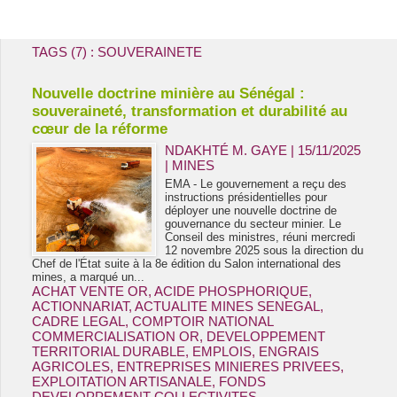
Energie & Mines Afrique
TAGS (7) : SOUVERAINETE
Nouvelle doctrine minière au Sénégal :
souveraineté, transformation et durabilité au
cœur de la réforme
NDAKHTÉ M. GAYE
| 15/11/2025
|
MINES
EMA - Le gouvernement a reçu des
instructions présidentielles pour
déployer une nouvelle doctrine de
gouvernance du secteur minier. Le
Conseil des ministres, réuni mercredi
12 novembre 2025 sous la direction du
Chef de l'État suite à la 8e édition du Salon international des
mines, a marqué un...
ACHAT VENTE OR
,
ACIDE PHOSPHORIQUE
,
ACTIONNARIAT
,
ACTUALITE MINES SENEGAL
,
CADRE LEGAL
,
COMPTOIR NATIONAL
COMMERCIALISATION OR
,
DEVELOPPEMENT
TERRITORIAL DURABLE
,
EMPLOIS
,
ENGRAIS
AGRICOLES
,
ENTREPRISES MINIERES PRIVEES
,
EXPLOITATION ARTISANALE
,
FONDS
DEVELOPPEMENT COLLECTIVITES