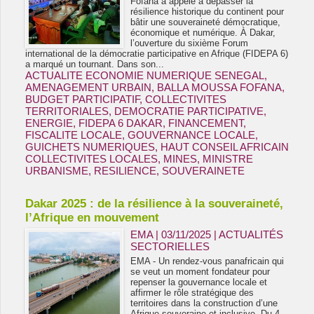
Fofana a appelé à dépasser la
résilience historique du continent pour
bâtir une souveraineté démocratique,
économique et numérique. À Dakar,
l’ouverture du sixième Forum
international de la démocratie participative en Afrique (FIDEPA 6)
a marqué un tournant. Dans son...
ACTUALITE ECONOMIE NUMERIQUE SENEGAL
,
AMENAGEMENT URBAIN
,
BALLA MOUSSA FOFANA
,
BUDGET PARTICIPATIF
,
COLLECTIVITES
TERRITORIALES
,
DEMOCRATIE PARTICIPATIVE
,
ENERGIE
,
FIDEPA 6 DAKAR
,
FINANCEMENT
,
FISCALITE LOCALE
,
GOUVERNANCE LOCALE
,
GUICHETS NUMERIQUES
,
HAUT CONSEIL AFRICAIN
COLLECTIVITES LOCALES
,
MINES
,
MINISTRE
URBANISME
,
RESILIENCE
,
SOUVERAINETE
Dakar 2025 : de la résilience à la souveraineté,
l’Afrique en mouvement
EMA | 03/11/2025
|
ACTUALITÉS
SECTORIELLES
EMA - Un rendez-vous panafricain qui
se veut un moment fondateur pour
repenser la gouvernance locale et
affirmer le rôle stratégique des
territoires dans la construction d’une
Afrique souveraine et inclusive. Du 4