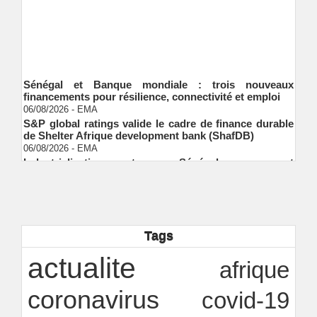
Sénégal et Banque mondiale : trois nouveaux
financements pour résilience, connectivité et emploi
06/08/2026
-
EMA
S&P global ratings valide le cadre de finance durable
de Shelter Afrique development bank (ShafDB)
06/08/2026
-
EMA
Industrialisation verte au Sénégal : comment
transformer le dialogue d'experts en adhésion
citoyenne ?
Ndakhté M. GAYE
05/08/2026
-
Observatoire des finances locales - Obfiloc :
transparence locale, impact national
Ndakhté M. GAYE
26/07/2026
-
Tags
Rapport Bceao 2025 : résilience, transition et
actualite
innovation
afrique
Ndakhté M. GAYE
24/07/2026
-
coronavirus
covid-19