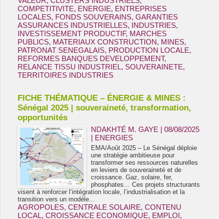
VALEUR
,
CLUSTERS INDUSTRIELS
,
COMPETITIVITE
,
ENERGIE
,
ENTREPRISES
LOCALES
,
FONDS SOUVERAINS
,
GARANTIES
ASSURANCES INDUSTRIELLES
,
INDUSTRIES
,
INVESTISSEMENT PRODUCTIF
,
MARCHES
PUBLICS
,
MATERIAUX CONSTRUCTION
,
MINES
,
PATRONAT SENEGALAIS
,
PRODUCTION LOCALE
,
REFORMES BANQUES DEVELOPPEMENT
,
RELANCE TISSU INDUSTRIEL
,
SOUVERAINETE
,
TERRITOIRES INDUSTRIES
FICHE THÉMATIQUE – ÉNERGIE & MINES :
Sénégal 2025 | souveraineté, transformation,
opportunités
NDAKHTÉ M. GAYE
| 08/08/2025
|
ENERGIES
EMA/Août 2025 – Le Sénégal déploie
une stratégie ambitieuse pour
transformer ses ressources naturelles
en leviers de souveraineté et de
croissance. Gaz, solaire, fer,
phosphates… Ces projets structurants
visent à renforcer l’intégration locale, l’industrialisation et la
transition vers un modèle...
AGROPOLES
,
CENTRALE SOLAIRE
,
CONTENU
LOCAL
,
CROISSANCE ECONOMIQUE
,
EMPLOI
,