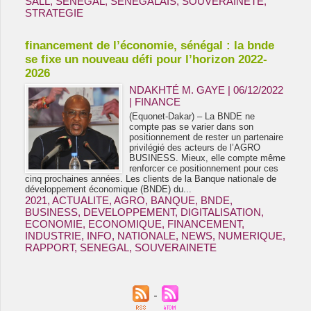
SALL
,
SENEGAL
,
SÉNÉGALAIS
,
SOUVERAINETE
,
STRATEGIE
financement de l’économie, sénégal : la bnde
se fixe un nouveau défi pour l’horizon 2022-
2026
NDAKHTÉ M. GAYE
| 06/12/2022
|
FINANCE
(Equonet-Dakar) – La BNDE ne
compte pas se varier dans son
positionnement de rester un partenaire
privilégié des acteurs de l’AGRO
BUSINESS. Mieux, elle compte même
renforcer ce positionnement pour ces
cinq prochaines années. Les clients de la Banque nationale de
développement économique (BNDE) du...
2021
,
ACTUALITE
,
AGRO
,
BANQUE
,
BNDE
,
BUSINESS
,
DEVELOPPEMENT
,
DIGITALISATION
,
ECONOMIE
,
ECONOMIQUE
,
FINANCEMENT
,
INDUSTRIE
,
INFO
,
NATIONALE
,
NEWS
,
NUMERIQUE
,
RAPPORT
,
SENEGAL
,
SOUVERAINETE