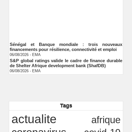
Sénégal et Banque mondiale : trois nouveaux
financements pour résilience, connectivité et emploi
06/08/2026
-
EMA
S&P global ratings valide le cadre de finance durable
de Shelter Afrique development bank (ShafDB)
06/08/2026
-
EMA
Industrialisation verte au Sénégal : comment
transformer le dialogue d'experts en adhésion
citoyenne ?
Ndakhté M. GAYE
05/08/2026
-
Observatoire des finances locales - Obfiloc :
transparence locale, impact national
Tags
Ndakhté M. GAYE
26/07/2026
-
Rapport Bceao 2025 : résilience, transition et
actualite
innovation
afrique
Ndakhté M. GAYE
24/07/2026
-