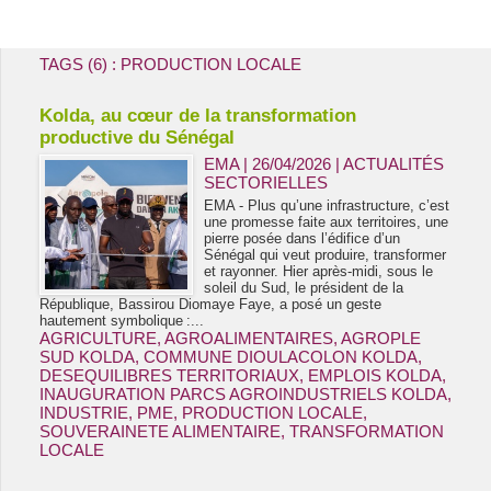
Energie & Mines Afrique
TAGS (6) : PRODUCTION LOCALE
Kolda, au cœur de la transformation
productive du Sénégal
EMA | 26/04/2026
|
ACTUALITÉS
SECTORIELLES
EMA - Plus qu’une infrastructure, c’est
une promesse faite aux territoires, une
pierre posée dans l’édifice d’un
Sénégal qui veut produire, transformer
et rayonner. Hier après-midi, sous le
soleil du Sud, le président de la
République, Bassirou Diomaye Faye, a posé un geste
hautement symbolique :...
AGRICULTURE
,
AGROALIMENTAIRES
,
AGROPLE
SUD KOLDA
,
COMMUNE DIOULACOLON KOLDA
,
DESEQUILIBRES TERRITORIAUX
,
EMPLOIS KOLDA
,
INAUGURATION PARCS AGROINDUSTRIELS KOLDA
,
INDUSTRIE
,
PME
,
PRODUCTION LOCALE
,
SOUVERAINETE ALIMENTAIRE
,
TRANSFORMATION
LOCALE