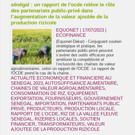
sénégal : un rapport de l'ocde relève le rôle
des partenariats public-privé dans
l’augmentation de la valeur ajoutée de la
production rizicole
EQUONET | 17/07/2023
|
ECOFINANCE
(Equonet-Dakar) - Conjuguant soutien
stratégique et pratique, les
partenariats public-privé peuvent
s’avérer des outils efficaces pour
améliorer la compétitivité et
l’inclusivité des chaînes de valeur
agroalimentaires, selon un rapport de l'OCDE. Le rapport de
l'OCDE prend le cas de la chaîne...
ACTUALITE ECONOMIQUE ET FINANCIERE AU
SENEGAL 2023
,
AUTOSUFFISANCE ALIMENTAIRE
,
CHAINES DE VALEUR AGROALIMENTAIRES
,
CONSOMMATION DE RIZ
,
EQUIPEMENT
,
EXPORTATION
,
FOURNISSEURS
,
GOUVERNEMENT
SENEGAL
,
IMPORTATION
,
PARTENARIATS PUBLIC
PRIVE
,
PRODUCTEURS
,
PRODUCTION LOCALE
,
RAPPORT DE L'OCDE
,
RIZ DE LA VALLEE FLEUVE
SENEGAL
,
RIZERIES LOCALES
,
SOUTIEN
FINANCIER
,
TRANSFORMATEURS
,
VALEUR
AJOUTEE DE LA PRODUCTION RIZICOLE