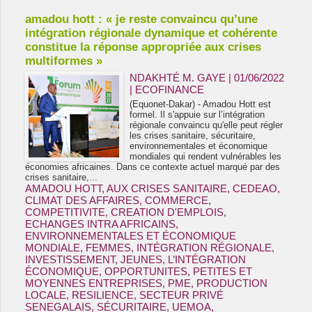
amadou hott : « je reste convaincu qu’une
intégration régionale dynamique et cohérente
constitue la réponse appropriée aux crises
multiformes »
NDAKHTÉ M. GAYE
| 01/06/2022
|
ECOFINANCE
(Equonet-Dakar) - Amadou Hott est
formel. Il s'appuie sur l’intégration
régionale convaincu qu'elle peut régler
les crises sanitaire, sécuritaire,
environnementales et économique
mondiales qui rendent vulnérables les
économies africaines. Dans ce contexte actuel marqué par des
crises sanitaire,...
AMADOU HOTT
,
AUX CRISES SANITAIRE
,
CEDEAO
,
CLIMAT DES AFFAIRES
,
COMMERCE
,
COMPETITIVITE
,
CREATION D'EMPLOIS
,
ECHANGES INTRA AFRICAINS
,
ENVIRONNEMENTALES ET ÉCONOMIQUE
MONDIALE
,
FEMMES
,
INTÉGRATION RÉGIONALE
,
INVESTISSEMENT
,
JEUNES
,
L’INTÉGRATION
ÉCONOMIQUE
,
OPPORTUNITES
,
PETITES ET
MOYENNES ENTREPRISES
,
PME
,
PRODUCTION
LOCALE
,
RESILIENCE
,
SECTEUR PRIVÉ
SENEGALAIS
,
SÉCURITAIRE
,
UEMOA
,