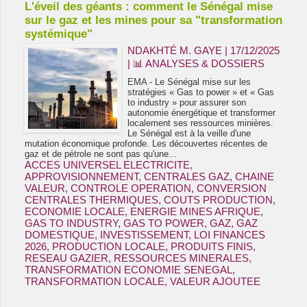
L'éveil des géants : comment le Sénégal mise
sur le gaz et les mines pour sa "transformation
systémique"
NDAKHTÉ M. GAYE
| 17/12/2025
|
📊 ANALYSES & DOSSIERS
EMA - Le Sénégal mise sur les
stratégies « Gas to power » et « Gas
to industry » pour assurer son
autonomie énergétique et transformer
localement ses ressources minières.
Le Sénégal est à la veille d'une
mutation économique profonde. Les découvertes récentes de
gaz et de pétrole ne sont pas qu'une...
ACCES UNIVERSEL ELECTRICITE
,
APPROVISIONNEMENT
,
CENTRALES GAZ
,
CHAINE
VALEUR
,
CONTROLE OPERATION
,
CONVERSION
CENTRALES THERMIQUES
,
COUTS PRODUCTION
,
ECONOMIE LOCALE
,
ENERGIE MINES AFRIQUE
,
GAS TO INDUSTRY
,
GAS TO POWER
,
GAZ
,
GAZ
DOMESTIQUE
,
INVESTISSEMENT
,
LOI FINANCES
2026
,
PRODUCTION LOCALE
,
PRODUITS FINIS
,
RESEAU GAZIER
,
RESSOURCES MINERALES
,
TRANSFORMATION ECONOMIE SENEGAL
,
TRANSFORMATION LOCALE
,
VALEUR AJOUTEE