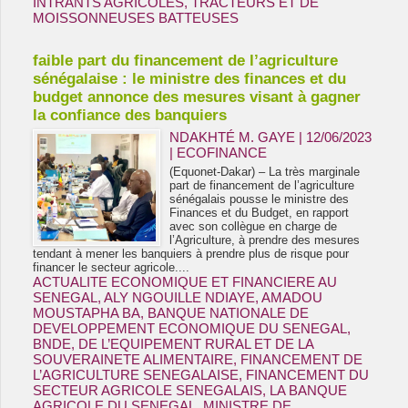
INTRANTS AGRICOLES
,
TRACTEURS ET DE
MOISSONNEUSES BATTEUSES
faible part du financement de l’agriculture
sénégalaise : le ministre des finances et du
budget annonce des mesures visant à gagner
la confiance des banquiers
NDAKHTÉ M. GAYE
| 12/06/2023
|
ECOFINANCE
(Equonet-Dakar) – La très marginale
part de financement de l’agriculture
sénégalais pousse le ministre des
Finances et du Budget, en rapport
avec son collègue en charge de
l’Agriculture, à prendre des mesures
tendant à mener les banquiers à prendre plus de risque pour
financer le secteur agricole....
ACTUALITE ECONOMIQUE ET FINANCIERE AU
SENEGAL
,
ALY NGOUILLE NDIAYE
,
AMADOU
MOUSTAPHA BA
,
BANQUE NATIONALE DE
DEVELOPPEMENT ECONOMIQUE DU SENEGAL
,
BNDE
,
DE L’EQUIPEMENT RURAL ET DE LA
SOUVERAINETE ALIMENTAIRE
,
FINANCEMENT DE
L’AGRICULTURE SENEGALAISE
,
FINANCEMENT DU
SECTEUR AGRICOLE SENEGALAIS
,
LA BANQUE
AGRICOLE DU SENEGAL
,
MINISTRE DE