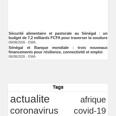
Sécurité alimentaire et pastorale au Sénégal : un
budget de 7,2 milliards FCFA pour traverser la soudure
09/08/2026
-
EMA
Sénégal et Banque mondiale : trois nouveaux
financements pour résilience, connectivité et emploi
06/08/2026
-
EMA
S&P global ratings valide le cadre de finance durable
de Shelter Afrique development bank (ShafDB)
06/08/2026
-
EMA
Industrialisation verte au Sénégal : comment
transformer le dialogue d'experts en adhésion
citoyenne ?
Tags
Ndakhté M. GAYE
05/08/2026
-
Observatoire des finances locales - Obfiloc :
actualite
transparence locale, impact national
afrique
Ndakhté M. GAYE
26/07/2026
-
coronavirus
covid-19