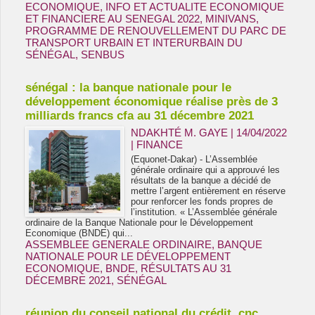
ECONOMIQUE
,
INFO ET ACTUALITE ECONOMIQUE
ET FINANCIERE AU SENEGAL 2022
,
MINIVANS
,
PROGRAMME DE RENOUVELLEMENT DU PARC DE
TRANSPORT URBAIN ET INTERURBAIN DU
SÉNÉGAL
,
SENBUS
sénégal : la banque nationale pour le
développement économique réalise près de 3
milliards francs cfa au 31 décembre 2021
NDAKHTÉ M. GAYE
| 14/04/2022
|
FINANCE
(Equonet-Dakar) - L’Assemblée
générale ordinaire qui a approuvé les
résultats de la banque a décidé de
mettre l’argent entièrement en réserve
pour renforcer les fonds propres de
l’institution. « L’Assemblée générale
ordinaire de la Banque Nationale pour le Développement
Economique (BNDE) qui...
ASSEMBLEE GENERALE ORDINAIRE
,
BANQUE
NATIONALE POUR LE DÉVELOPPEMENT
ECONOMIQUE
,
BNDE
,
RÉSULTATS AU 31
DÉCEMBRE 2021
,
SÉNÉGAL
réunion du conseil national du crédit, cnc,