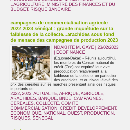
L’AGRICULTURE
,
MINISTRE DES FINANCES ET DU
BUDGET
,
RISQUE BANCAIRE
campagnes de commercialisation agricole
2022-2023 sénégal : grande inquiétude sur la
faiblesse de la collecte...arachides sous fond
de menace des campagnes de production 2023
NDAKHTÉ M. GAYE
| 23/02/2023
|
ECOFINANCE
(Equonet-Dakar) - Réunis aujourd'hui,
les membres du Conseil national de
crédit (Cnc) ont exprimé leur vive
préoccupation relativement à la
faiblesse de la collecte, en particulier
des arachides, et au niveau élevé des
prix des céréales sur les marchés présentant ainsi des risques
importants de...
2022
,
2023
,
ACTUALITE
,
AFRIQUE
,
AGRICOLE
,
ARACHIDES
,
BANQUE
,
BNDE
,
CAMPAGNES
,
CEREALES
,
COLLECTE
,
COMITE
,
COMMERCIALISATION
,
CREDIT
,
DEVELOPPEMENT
,
ECONOMIQUE
,
NATIONAL
,
OUEST
,
PRODUCTION
,
RISQUES
,
SENEGAL