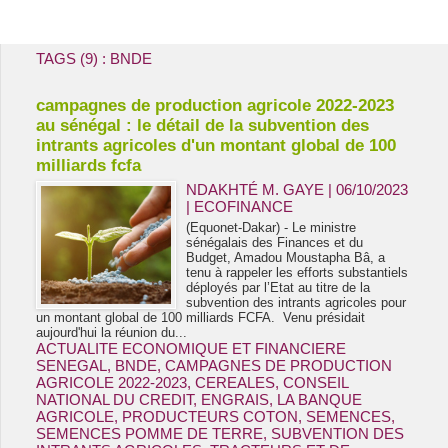
Energie & Mines Afrique
TAGS (9) : BNDE
campagnes de production agricole 2022-2023
au sénégal : le détail de la subvention des
intrants agricoles d'un montant global de 100
milliards fcfa
NDAKHTÉ M. GAYE
| 06/10/2023
|
ECOFINANCE
(Equonet-Dakar) - Le ministre
sénégalais des Finances et du
Budget, Amadou Moustapha Bâ, a
tenu à rappeler les efforts substantiels
déployés par l’Etat au titre de la
subvention des intrants agricoles pour
un montant global de 100 milliards FCFA. Venu présidait
aujourd'hui la réunion du...
ACTUALITE ECONOMIQUE ET FINANCIERE
SENEGAL
,
BNDE
,
CAMPAGNES DE PRODUCTION
AGRICOLE 2022-2023
,
CEREALES
,
CONSEIL
NATIONAL DU CREDIT
,
ENGRAIS
,
LA BANQUE
AGRICOLE
,
PRODUCTEURS COTON
,
SEMENCES
,
SEMENCES POMME DE TERRE
,
SUBVENTION DES