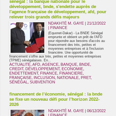
sénégal : la banque nationale pour le
développement, bnde, s'endette auprès de
l'agence française de développement, afd, pour
relever trois grands défis majeurs
NDAKHTÉ M. GAYE
| 21/12/2022
|
FINANCE
(Equonet-Dakar) - La BNDE Sénégal
emprunte et obtient un prêt de l'AFD
pour répondre aux besoins d'accès au
financement des très, petites et
moyennes entreprises et à l'inclusion
financière. Une opportunité de
financement s'offre aux très, petites et moyennes entreprises
(TPME) sénégalaises. En...
ACTUALITE
,
AFD
,
AGENCE
,
BANQUE
,
BNDE
,
CREDIT
,
DÉVELOPPEMENT
,
ECONOMIE
,
ENDETTEMENT
,
FINANCE
,
FINANCIERE
,
FRANÇAISE
,
INCLUSION
,
NATIONALE
,
PRET
,
SÉNÉGAL
,
SUBVENTION
financement de l’économie, sénégal : la bnde
se fixe un nouveau défi pour l’horizon 2022-
2026
NDAKHTÉ M. GAYE
| 06/12/2022
|
FINANCE