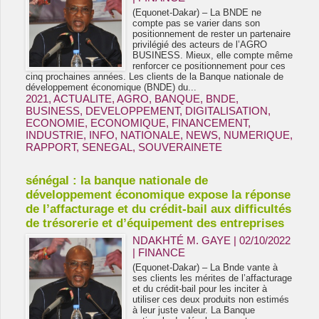
(Equonet-Dakar) – La BNDE ne
compte pas se varier dans son
positionnement de rester un partenaire
privilégié des acteurs de l’AGRO
BUSINESS. Mieux, elle compte même
renforcer ce positionnement pour ces
cinq prochaines années. Les clients de la Banque nationale de
développement économique (BNDE) du...
2021
,
ACTUALITE
,
AGRO
,
BANQUE
,
BNDE
,
BUSINESS
,
DEVELOPPEMENT
,
DIGITALISATION
,
ECONOMIE
,
ECONOMIQUE
,
FINANCEMENT
,
INDUSTRIE
,
INFO
,
NATIONALE
,
NEWS
,
NUMERIQUE
,
RAPPORT
,
SENEGAL
,
SOUVERAINETE
sénégal : la banque nationale de
développement économique expose la réponse
de l’affacturage et du crédit-bail aux difficultés
de trésorerie et d’équipement des entreprises
NDAKHTÉ M. GAYE
| 02/10/2022
|
FINANCE
(Equonet-Dakar) – La Bnde vante à
ses clients les mérites de l’affacturage
et du crédit-bail pour les inciter à
utiliser ces deux produits non estimés
à leur juste valeur. La Banque