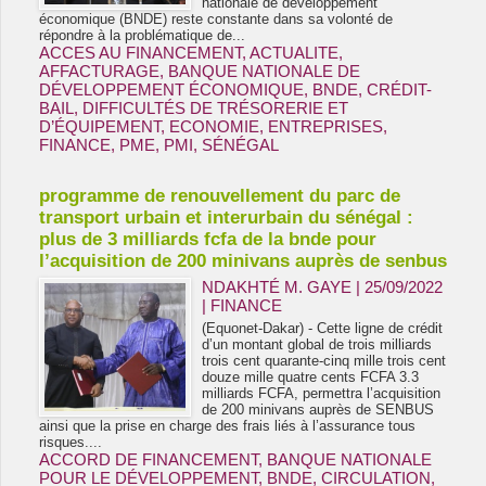
nationale de développement
économique (BNDE) reste constante dans sa volonté de
répondre à la problématique de...
ACCES AU FINANCEMENT
,
ACTUALITE
,
AFFACTURAGE
,
BANQUE NATIONALE DE
DÉVELOPPEMENT ÉCONOMIQUE
,
BNDE
,
CRÉDIT-
BAIL
,
DIFFICULTÉS DE TRÉSORERIE ET
D’ÉQUIPEMENT
,
ECONOMIE
,
ENTREPRISES
,
FINANCE
,
PME
,
PMI
,
SÉNÉGAL
programme de renouvellement du parc de
transport urbain et interurbain du sénégal :
plus de 3 milliards fcfa de la bnde pour
l’acquisition de 200 minivans auprès de senbus
NDAKHTÉ M. GAYE
| 25/09/2022
|
FINANCE
(Equonet-Dakar) - Cette ligne de crédit
d’un montant global de trois milliards
trois cent quarante-cinq mille trois cent
douze mille quatre cents FCFA 3.3
milliards FCFA, permettra l’acquisition
de 200 minivans auprès de SENBUS
ainsi que la prise en charge des frais liés à l’assurance tous
risques....
ACCORD DE FINANCEMENT
,
BANQUE NATIONALE
POUR LE DÉVELOPPEMENT
,
BNDE
,
CIRCULATION
,