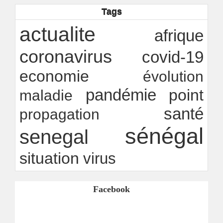
transparence locale, impact national
Tags
Ndakhté M. GAYE
26/07/2026
-
Rapport Bceao 2025 : résilience, transition et
actualite
afrique
innovation
Ndakhté M. GAYE
24/07/2026
-
coronavirus
covid-19
economie
évolution
pandémie
point
maladie
santé
propagation
sénégal
senegal
situation
virus
Facebook