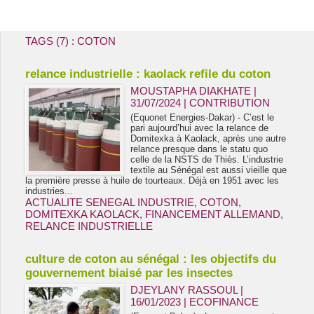
Energie & Mines Afrique
TAGS (7) : COTON
relance industrielle : kaolack refile du coton
MOUSTAPHA DIAKHATE |
31/07/2024
|
CONTRIBUTION
(Equonet Energies-Dakar) - C’est le
pari aujourd’hui avec la relance de
Domitexka à Kaolack, après une autre
relance presque dans le statu quo
celle de la NSTS de Thiès. L’industrie
textile au Sénégal est aussi vieille que
la première presse à huile de tourteaux. Déjà en 1951 avec les
industries...
ACTUALITE SENEGAL INDUSTRIE
,
COTON
,
DOMITEXKA KAOLACK
,
FINANCEMENT ALLEMAND
,
RELANCE INDUSTRIELLE
culture de coton au sénégal : les objectifs du
gouvernement biaisé par les insectes
DJEYLANY RASSOUL |
16/01/2023
|
ECOFINANCE