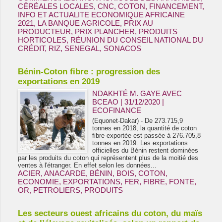
CÉRÉALES LOCALES
,
CNC
,
COTON
,
FINANCEMENT
,
INFO ET ACTUALITE ECONOMIQUE AFRICAINE
2021
,
LA BANQUE AGRICOLE
,
PRIX AU
PRODUCTEUR
,
PRIX PLANCHER
,
PRODUITS
HORTICOLES
,
RÉUNION DU CONSEIL NATIONAL DU
CRÉDIT
,
RIZ
,
SENEGAL
,
SONACOS
Bénin-Coton fibre : progression des
exportations en 2019
NDAKHTÉ M. GAYE AVEC
BCEAO | 31/12/2020
|
ECOFINANCE
(Equonet-Dakar) - De 273.715,9
tonnes en 2018, la quantité de coton
fibre exportée est passée à 276.705,8
tonnes en 2019. Les exportations
officielles du Bénin restent dominées
par les produits du coton qui représentent plus de la moitié des
ventes à l'étranger. En effet selon les données...
ACIER
,
ANACARDE
,
BÉNIN
,
BOIS
,
COTON
,
ECONOMIE
,
EXPORTATIONS
,
FER
,
FIBRE
,
FONTE
,
OR
,
PETROLIERS
,
PRODUITS
Les secteurs ouest africains du coton, du maïs