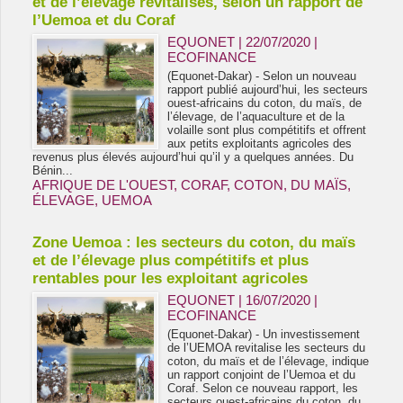
et de l’élevage revitalisés, selon un rapport de
l’Uemoa et du Coraf
EQUONET | 22/07/2020
|
ECOFINANCE
(Equonet-Dakar) - Selon un nouveau
rapport publié aujourd’hui, les secteurs
ouest-africains du coton, du maïs, de
l’élevage, de l’aquaculture et de la
volaille sont plus compétitifs et offrent
aux petits exploitants agricoles des
revenus plus élevés aujourd’hui qu’il y a quelques années. Du
Bénin...
AFRIQUE DE L'OUEST
,
CORAF
,
COTON
,
DU MAÏS
,
ÉLEVAGE
,
UEMOA
Zone Uemoa : les secteurs du coton, du maïs
et de l’élevage plus compétitifs et plus
rentables pour les exploitant agricoles
EQUONET | 16/07/2020
|
ECOFINANCE
(Equonet-Dakar) - Un investissement
de l’UEMOA revitalise les secteurs du
coton, du maïs et de l’élevage, indique
un rapport conjoint de l’Uemoa et du
Coraf. Selon ce nouveau rapport, les
secteurs ouest-africains du coton, du