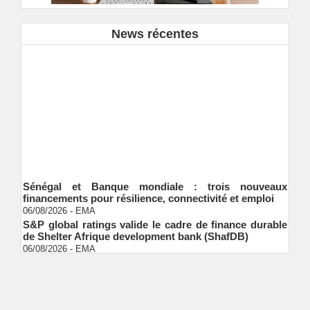
News récentes
Sénégal et Banque mondiale : trois nouveaux
financements pour résilience, connectivité et emploi
06/08/2026
-
EMA
S&P global ratings valide le cadre de finance durable
de Shelter Afrique development bank (ShafDB)
06/08/2026
-
EMA
Industrialisation verte au Sénégal : comment
transformer le dialogue d'experts en adhésion
citoyenne ?
Ndakhté M. GAYE
05/08/2026
-
Observatoire des finances locales - Obfiloc :