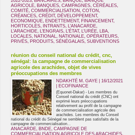
2022-2023
,
BANCAIRES
,
BANQUE
,
BANQUE
AGRICOLE
,
BANQUES
,
CAMPAGNES
,
CÉRÉALES
,
COMITÉ
,
COMMERCIALISATION
,
COTON
,
CRÉANCES
,
CRÉDIT
,
DÉVELOPPEMENT
,
ECONOMIQUE
,
ENDETTEMENT
,
FINANCEMENT
,
HORTICOLES
,
INTRANTS
,
L’ANACARDE
,
L’ARACHIDE
,
L’ENGRAIS
,
L’ÉTAT
,
L’URÉE
,
LBA
,
LOCALES
,
NATIONAL
,
NATIONALE
,
OPÉRATEURS
,
PRIVÉS
,
PRODUITS
,
SÉNÉGALAIS
,
SUBVENTIONS
réunion du conseil national du crédit, cnc,
sénégal: la campagne de commercialisation
agricole des arachides, objet de vives
préoccupations des membres
NDAKHTÉ M. GAYE
| 16/12/2021
|
ECOFINANCE
(Equonet-Dakar) - Les membres du
Conseil national du crédit (CNC) ont
exprimé leurs préoccupations
relativement au profil de la campagne
de commercialisation agricole des
arachides. Les membres du Conseil
national du crédit du Sénégal ne semblent pas satisfaits de la
campagne de commercialisation...
ANACARDE
,
BNDE
,
CAMPAGNE DE
COMMERCIALISATION AGRICOLE DES ARACHIDES
,