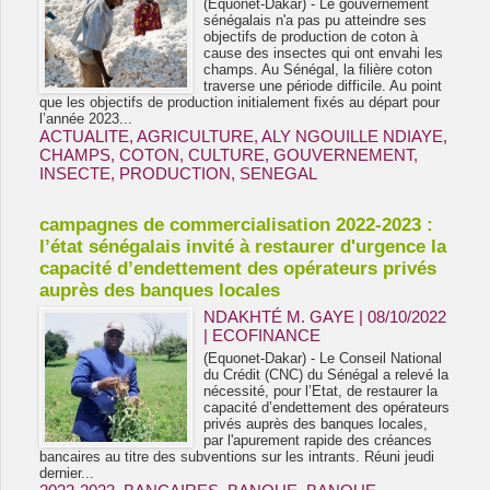
(Equonet-Dakar) - Le gouvernement
sénégalais n'a pas pu atteindre ses
objectifs de production de coton à
cause des insectes qui ont envahi les
champs. Au Sénégal, la filière coton
traverse une période difficile. Au point
que les objectifs de production initialement fixés au départ pour
l’année 2023...
ACTUALITE
,
AGRICULTURE
,
ALY NGOUILLE NDIAYE
,
CHAMPS
,
COTON
,
CULTURE
,
GOUVERNEMENT
,
INSECTE
,
PRODUCTION
,
SENEGAL
campagnes de commercialisation 2022-2023 :
l’état sénégalais invité à restaurer d'urgence la
capacité d’endettement des opérateurs privés
auprès des banques locales
NDAKHTÉ M. GAYE
| 08/10/2022
|
ECOFINANCE
(Equonet-Dakar) - Le Conseil National
du Crédit (CNC) du Sénégal a relevé la
nécessité, pour l’Etat, de restaurer la
capacité d’endettement des opérateurs
privés auprès des banques locales,
par l'apurement rapide des créances
bancaires au titre des subventions sur les intrants. Réuni jeudi
dernier...