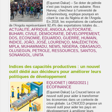
(Equonet-Dakar) – Se doter de pétrole
n’est pas toujours une aubaine. Ross
Harvey, chercheur à l’université de
Johannesburg, explique pourquoi en
citant le cas du Nigéria et de l’Angola.
En 2018, les exportations de carburant
de l'Angola représentaient 92,4% des exportations totales du...
ACTUALITE
,
AFRIQUE
,
ANGOLA
,
AUTOCRATIE
,
BUHARI
,
CIVILE
,
DEMOCRATIE
,
DÉVELOPPEMENT
,
DOS
,
ECONOMIE
,
EDUARDO
,
GUERRE
,
HUMAIN
,
INDICE
,
JOÃO
,
JOSÉ
,
LOURENÇO
,
MALÉDICTION
,
MPLA
,
MUHAMMADU
,
NEWS
,
NIGERIA
,
OBASANJO
,
OLUSEGUN
,
PETROLE
,
RESSOURCES
,
SANTOS
,
SONANGOL
,
UNITA
Indices des capacités productives : un nouvel
outil dédié aux décideurs pour améliorer leurs
politiques de développement
EQUONET | 08/02/2021
|
ECOFINANCE
(Equonet-Dakar) La Cnuced lance un
nouvel outil pour aider à transformer
les économies dans un contexte de
crise globale. La CNUCED propose un
nouvel outil pour aider les pays en
développement à améliorer leurs