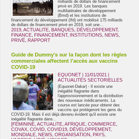
milliards de dollars de financement
privé en 2019. Les banques
multilatérales de développement
(Bmd) et les institutions de
financement du développement (Ifd) ont mobilisé 175 milliards
de dollars de financement privé en 2019, soit une...
2019
,
ACTUALITE
,
BANQUES
,
DÉVELOPPEMENT
,
FINANCE
,
FINANCEMENT
,
INSTITUTIONS
,
NEWS
,
PRIVÉ
,
RAPPORT
Guide de Dummy's sur la façon dont les règles
commerciales affectent l'accès aux vaccins
COVID-19
EQUONET | 11/01/2021
|
ACTUALITÉS SECTORIELLES
(Equonet-Dakar) - Il existe une
inégalité flagrante dans
l'approvisionnement et la distribution
des nouveaux médicaments. La
course est lancée pour obtenir des
vaccins qui protégeront les gens du
COVID-19. Mais il est déjà devenu évident qu'il existe une
inégalité flagrante dans...
[FEMININE
,
ACTUALITE
,
AFRIQUE
,
COMMERCE
,
COVAX
,
COVID
,
COVID19
,
DÉVELOPPEMENT
,
MONDIALE
,
NEWS
,
ORGANISATION
,
PAYS
,