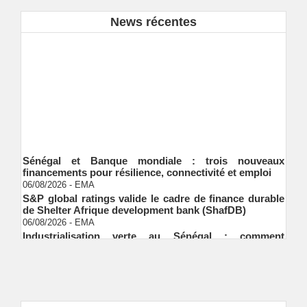
News récentes
Sénégal et Banque mondiale : trois nouveaux
financements pour résilience, connectivité et emploi
06/08/2026
-
EMA
S&P global ratings valide le cadre de finance durable
de Shelter Afrique development bank (ShafDB)
06/08/2026
-
EMA
Industrialisation verte au Sénégal : comment
transformer le dialogue d'experts en adhésion
citoyenne ?
Ndakhté M. GAYE
05/08/2026
-
Observatoire des finances locales - Obfiloc :
transparence locale, impact national
Ndakhté M. GAYE
26/07/2026
-