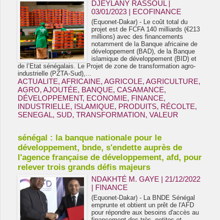
DJEYLANY RASSOUL |
03/01/2023
|
ECOFINANCE
(Equonet-Dakar) - Le coût total du
projet est de FCFA 140 milliards (€213
millions) avec des financements
notamment de la Banque africaine de
développement (BAD), de la Banque
islamique de développement (BID) et
de l’Etat sénégalais. Le Projet de zone de transformation agro-
industrielle (PZTA-Sud),...
ACTUALITE
,
AFRICAINE
,
AGRICOLE
,
AGRICULTURE
,
AGRO
,
AJOUTÉE
,
BANQUE
,
CASAMANCE
,
DÉVELOPPEMENT
,
ECONOMIE
,
FINANCE
,
INDUSTRIELLE
,
ISLAMIQUE
,
PRODUITS
,
RÉCOLTE
,
SENEGAL
,
SUD
,
TRANSFORMATION
,
VALEUR
sénégal : la banque nationale pour le
développement, bnde, s'endette auprès de
l'agence française de développement, afd, pour
relever trois grands défis majeurs
NDAKHTÉ M. GAYE
| 21/12/2022
|
FINANCE
(Equonet-Dakar) - La BNDE Sénégal
emprunte et obtient un prêt de l'AFD
pour répondre aux besoins d'accès au
financement des très, petites et