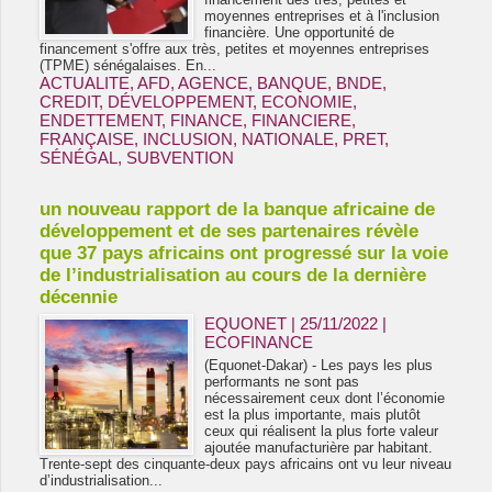
moyennes entreprises et à l'inclusion
financière. Une opportunité de
financement s'offre aux très, petites et moyennes entreprises
(TPME) sénégalaises. En...
ACTUALITE
,
AFD
,
AGENCE
,
BANQUE
,
BNDE
,
CREDIT
,
DÉVELOPPEMENT
,
ECONOMIE
,
ENDETTEMENT
,
FINANCE
,
FINANCIERE
,
FRANÇAISE
,
INCLUSION
,
NATIONALE
,
PRET
,
SÉNÉGAL
,
SUBVENTION
un nouveau rapport de la banque africaine de
développement et de ses partenaires révèle
que 37 pays africains ont progressé sur la voie
de l’industrialisation au cours de la dernière
décennie
EQUONET | 25/11/2022
|
ECOFINANCE
(Equonet-Dakar) - Les pays les plus
performants ne sont pas
nécessairement ceux dont l’économie
est la plus importante, mais plutôt
ceux qui réalisent la plus forte valeur
ajoutée manufacturière par habitant.
Trente-sept des cinquante-deux pays africains ont vu leur niveau
d’industrialisation...