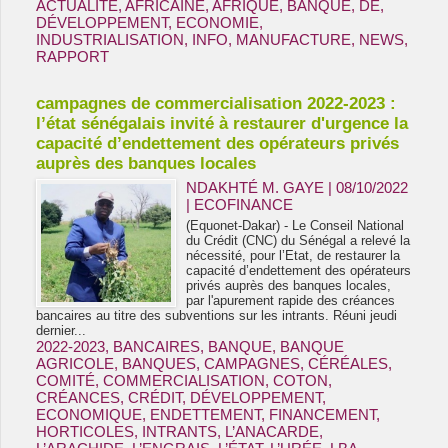
ACTUALITE
,
AFRICAINE
,
AFRIQUE
,
BANQUE
,
DE
,
DÉVELOPPEMENT
,
ECONOMIE
,
INDUSTRIALISATION
,
INFO
,
MANUFACTURE
,
NEWS
,
RAPPORT
campagnes de commercialisation 2022-2023 :
l’état sénégalais invité à restaurer d'urgence la
capacité d’endettement des opérateurs privés
auprès des banques locales
NDAKHTÉ M. GAYE
| 08/10/2022
|
ECOFINANCE
(Equonet-Dakar) - Le Conseil National
du Crédit (CNC) du Sénégal a relevé la
nécessité, pour l’Etat, de restaurer la
capacité d’endettement des opérateurs
privés auprès des banques locales,
par l'apurement rapide des créances
bancaires au titre des subventions sur les intrants. Réuni jeudi
dernier...
2022-2023
,
BANCAIRES
,
BANQUE
,
BANQUE
AGRICOLE
,
BANQUES
,
CAMPAGNES
,
CÉRÉALES
,
COMITÉ
,
COMMERCIALISATION
,
COTON
,
CRÉANCES
,
CRÉDIT
,
DÉVELOPPEMENT
,
ECONOMIQUE
,
ENDETTEMENT
,
FINANCEMENT
,
HORTICOLES
,
INTRANTS
,
L’ANACARDE
,