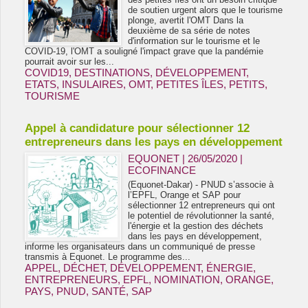
de soutien urgent alors que le tourisme
plonge, avertit l'OMT Dans la
deuxième de sa série de notes
d'information sur le tourisme et le
COVID-19, l'OMT a souligné l'impact grave que la pandémie
pourrait avoir sur les...
COVID19
,
DESTINATIONS
,
DÉVELOPPEMENT
,
ETATS
,
INSULAIRES
,
OMT
,
PETITES ÎLES
,
PETITS
,
TOURISME
Appel à candidature pour sélectionner 12
entrepreneurs dans les pays en développement
EQUONET | 26/05/2020
|
ECOFINANCE
(Equonet-Dakar) - PNUD s’associe à
l’EPFL, Orange et SAP pour
sélectionner 12 entrepreneurs qui ont
le potentiel de révolutionner la santé,
l'énergie et la gestion des déchets
dans les pays en développement,
informe les organisateurs dans un communiqué de presse
transmis à Equonet. Le programme des...
APPEL
,
DÉCHET
,
DÉVELOPPEMENT
,
ÉNERGIE
,
ENTREPRENEURS
,
EPFL
,
NOMINATION
,
ORANGE
,
PAYS
,
PNUD
,
SANTÉ
,
SAP