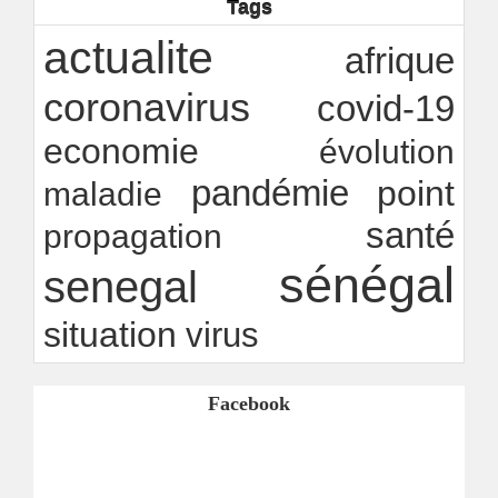
Tags
Rapport Bceao 2025 : résilience, transition et
innovation
actualite
Ndakhté M. GAYE
afrique
24/07/2026
-
coronavirus
covid-19
economie
évolution
pandémie
point
maladie
santé
propagation
sénégal
senegal
situation
virus
Facebook