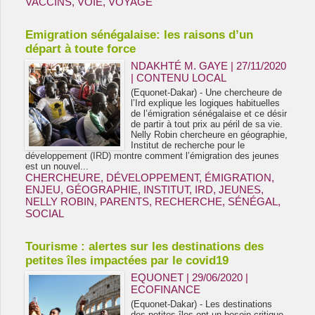
VACCINS
,
VOIE
,
VOYAGE
Emigration sénégalaise: les raisons d’un
départ à toute force
NDAKHTÉ M. GAYE
| 27/11/2020
|
CONTENU LOCAL
(Equonet-Dakar) - Une chercheure de
l’Ird explique les logiques habituelles
de l’émigration sénégalaise et ce désir
de partir à tout prix au péril de sa vie.
Nelly Robin chercheure en géographie,
Institut de recherche pour le
développement (IRD) montre comment l’émigration des jeunes
est un nouvel...
CHERCHEURE
,
DÉVELOPPEMENT
,
ÉMIGRATION
,
ENJEU
,
GÉOGRAPHIE
,
INSTITUT
,
IRD
,
JEUNES
,
NELLY ROBIN
,
PARENTS
,
RECHERCHE
,
SÉNÉGAL
,
SOCIAL
Tourisme : alertes sur les destinations des
petites îles impactées par le covid19
EQUONET | 29/06/2020
|
ECOFINANCE
(Equonet-Dakar) - Les destinations
des petites îles ont un besoin critique