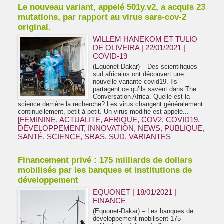
Le nouveau variant, appelé 501y.v2, a acquis 23
mutations, par rapport au virus sars-cov-2
original.
WILLEM HANEKOM ET TULIO
DE OLIVEIRA | 22/01/2021
|
COVID-19
(Equonet-Dakar) – Des scientifiques
sud africains ont découvert une
nouvelle variante covid19. Ils
partagent ce qu’ils savent dans The
Conversation Africa. Quelle est la
science derrière la recherche? Les virus changent généralement
continuellement, petit à petit. Un virus modifié est appelé...
[FEMININE
,
ACTUALITE
,
AFRIQUE
,
COV2
,
COVID19
,
DÉVELOPPEMENT
,
INNOVATION
,
NEWS
,
PUBLIQUE
,
SANTÉ
,
SCIENCE
,
SRAS
,
SUD
,
VARIANTES
Financement privé : 175 milliards de dollars
mobilisés par les banques et institutions de
développement
EQUONET | 18/01/2021
|
FINANCE
(Equonet-Dakar) – Les banques de
développement mobilisent 175