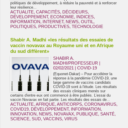
politiques de développement, à réduire la pauvreté et à renforcer
leur résilience...
ACTUALITE
,
CAPACITÉS
,
DÉCIDEURS
,
DÉVELOPPEMENT
,
ECONOMIE
,
INDICES
,
INFORMATION
,
INTERNET
,
NEWS
,
OUTIL
,
POLITIQUES
,
PRODUCTIVES
,
TECHNOLOGIE
Shabir A. Madhi «les résultats des essaies de
vaccin novavax au Royaume uni et en Afrique
du sud diffèrent»
SHABIR A.
MADHI/PROFESSEUR |
02/02/2021
|
COVID-19
(Equonet-Dakar) – Pour accélérer la
réponse à la pandémie COVID-19, une
large gamme de vaccins candidats
COVID-19 sont à l'étude. Les résultats
des essais cliniques menés sur
certains d'entre eux ont commencé à être publiés. L’essai du
vaccin Novavax en fait partie. Les résultats des essais de...
ACTUALITE
,
AFRIQUE
,
ANTICORPS
,
CORONAVIRUS
,
COVID19
,
DÉVELOPPEMENT
,
INFORMATION
,
INNOVATION
,
NEWS
,
NOVAVAX
,
PUBLIQUE
,
SANTÉ
,
SCIENCE
,
SUD
,
VACCINS
,
VIRUS