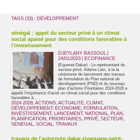
Energie & Mines Afrique
TAGS (33) : DÉVELOPPEMENT
sénégal : appel du secteur privé à un climat
social apaisé pour des conditions favorables à
l'investissement
DJEYLANY RASSOUL |
24/01/2023
|
ECOFINANCE
(Equonet-Dakar) - Le représentant du
secteur privé, Adama Lam, à la la
cérémonie de lancement des travaux
de formulation du Plan national de
développement (PND) et du nouveau
plan d’actions Prioritaires 2024-2028 a
appelé l’importance d’avoir un climat social pour des conditions
favorables à...
2024-2028
,
ACTIONS
,
ACTUALITE
,
CLIMAT
,
DÉVELOPPEMENT
,
ECONOMIE
,
FORMULATION
,
INVESTISSEMENT
,
LANCEMENT
,
NATIONAL
,
PLAN
,
PLANIFICATION
,
PRIORITAIRES
,
PRIVÉ
,
SECTEUR
,
SENEGAL
,
SOCIAL
,
TRAVAUX
travaux de l'autoroute dakar-tivaouane-saint-