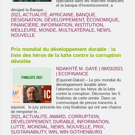
spécialisé dans les marchés financiers
et la banque d’investissement, a
désigné la Banque...
2021
,
ACTUALITÉ
,
AFRICAINE
,
BANQUE
,
DÉSIGNATION
,
DÉVELOPPEMENT
,
ÉCONOMIQUE
,
FINANCIÈRE
,
INFORMATION
,
INSTITUTION
,
MEILLEURE
,
MONDE
,
MULTILATÉRALE
,
NEWS
,
NOUVELLE
Prix mondial du développement durable : la
liste des héros de la lutte contre la corruption
dévoilée
NDAKHTÉ M. GAYE
| 08/03/2021
|
ECOFINANCE
(Equonet-Dakar) – Le prix mondial du
développement durable attire
l’attention sur les héros de la lutte
contre la corruption. Découvrez les 5
finalistes de cette année. Dans un
communiqué de presse transmis à
equonet, le jury présente les cinq finalistes qui ont une chance
de remporter le...
2021
,
ACTUALITE
,
AWARD
,
CORRUPTION
,
DÉVELOPPEMENT
,
DURABLE
,
INFORMATION
,
LUTTE
,
MONDIAL
,
NEWS
,
NOUVELLE
,
PRIX
,
SUSTAINABILITY
,
WIN
,
WIN GOTHENBURG