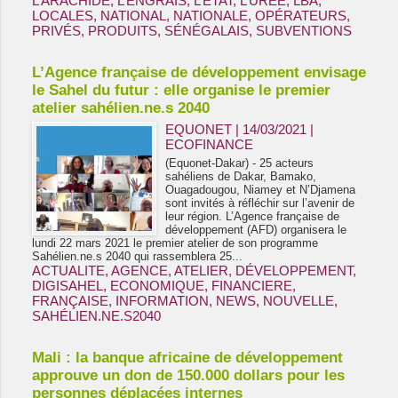
L’ARACHIDE
,
L’ENGRAIS
,
L’ÉTAT
,
L’URÉE
,
LBA
,
LOCALES
,
NATIONAL
,
NATIONALE
,
OPÉRATEURS
,
PRIVÉS
,
PRODUITS
,
SÉNÉGALAIS
,
SUBVENTIONS
L’Agence française de développement envisage
le Sahel du futur : elle organise le premier
atelier sahélien.ne.s 2040
EQUONET | 14/03/2021
|
ECOFINANCE
(Equonet-Dakar) - 25 acteurs
sahéliens de Dakar, Bamako,
Ouagadougou, Niamey et N’Djamena
sont invités à réfléchir sur l’avenir de
leur région. L’Agence française de
développement (AFD) organisera le
lundi 22 mars 2021 le premier atelier de son programme
Sahélien.ne.s 2040 qui rassemblera 25...
ACTUALITE
,
AGENCE
,
ATELIER
,
DÉVELOPPEMENT
,
DIGISAHEL
,
ECONOMIQUE
,
FINANCIERE
,
FRANÇAISE
,
INFORMATION
,
NEWS
,
NOUVELLE
,
SAHÉLIEN.NE.S2040
Mali : la banque africaine de développement
approuve un don de 150.000 dollars pour les
personnes déplacées internes