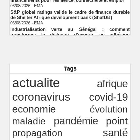
06/08/2026
-
EMA
S&P global ratings valide le cadre de finance durable
de Shelter Afrique development bank (ShafDB)
06/08/2026
-
EMA
Industrialisation verte au Sénégal : comment
transformer le dialogue d'experts en adhésion
citoyenne ?
Ndakhté M. GAYE
05/08/2026
-
Observatoire des finances locales - Obfiloc :
transparence locale, impact national
Ndakhté M. GAYE
26/07/2026
-
Rapport Bceao 2025 : résilience, transition et
Tags
innovation
Ndakhté M. GAYE
24/07/2026
-
actualite
afrique
coronavirus
covid-19
economie
évolution
pandémie
point
maladie
santé
propagation