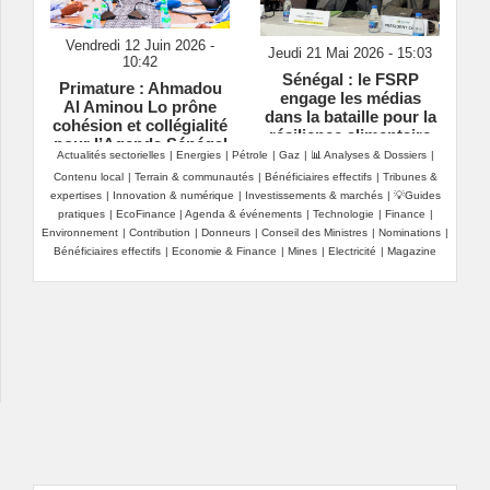
Vendredi 12 Juin 2026 -
Jeudi 21 Mai 2026 - 15:03
10:42
Sénégal : le FSRP
Primature : Ahmadou
engage les médias
Al Aminou Lo prône
dans la bataille pour la
cohésion et collégialité
résilience alimentaire
pour l’Agenda Sénégal
Actualités sectorielles
|
Energies
|
Pétrole
|
Gaz
|
📊 Analyses & Dossiers
|
2050
Contenu local
|
Terrain & communautés
|
Bénéficiaires effectifs
|
Tribunes &
expertises
|
Innovation & numérique
|
Investissements & marchés
|
💡Guides
pratiques
|
EcoFinance
|
Agenda & événements
|
Technologie
|
Finance
|
Environnement
|
Contribution
|
Donneurs
|
Conseil des Ministres
|
Nominations
|
Bénéficiaires effectifs
|
Economie & Finance
|
Mines
|
Electricité
|
Magazine