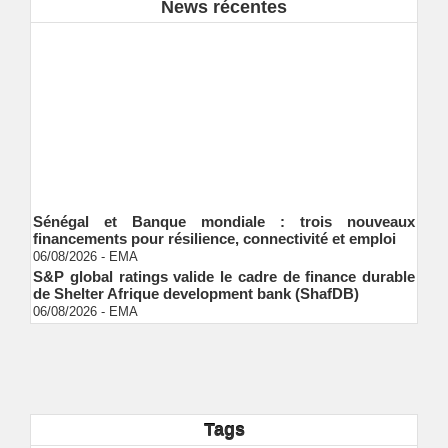
News récentes
Sénégal et Banque mondiale : trois nouveaux
financements pour résilience, connectivité et emploi
06/08/2026
-
EMA
S&P global ratings valide le cadre de finance durable
de Shelter Afrique development bank (ShafDB)
06/08/2026
-
EMA
Industrialisation verte au Sénégal : comment
transformer le dialogue d'experts en adhésion
citoyenne ?
Ndakhté M. GAYE
05/08/2026
-
Observatoire des finances locales - Obfiloc :
transparence locale, impact national
Ndakhté M. GAYE
Tags
26/07/2026
-