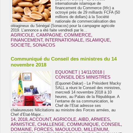
internationale islamique de
financement du Commerce (Itfc) a
octroyé près de 29 milliards FCFA (50
millions de dollars) à la Société
nationale de commercialisation des
oléagineux du Sénégal (Sonacos) pour la campagne agricole
2019. L’annonce a été faite vendredi par le...
AGRICOLE
,
CAMPAGNE
,
COMMERCE
,
FINANCEMENT
,
INTERNATIONALE
,
ISLAMIQUE
,
SOCIETE
,
SONACOS
Communiqué du Conseil des ministres du 14
novembre 2018
EQUONET | 14/11/2018
|
CONSEIL DES MINISTRES
(Equonet-Dakar) - Le Président Macky
SALL a réuni le Conseil des ministres,
mercredi 14 novembre 2018 à 10
heures, au Palais de la République. A
l’entame de sa communication, le
Chef de l’Etat adresse ses
chaleureuses félicitations au ministre des Forces armées, au
Chef d’Etat-Major...
14
,
2018
,
ACCOUNT
,
AGRICOLE
,
AIBD
,
ARMEES
,
ARMISTICE
,
CHALLENGE
,
COMMUNIQUE
,
CONSEIL
,
DOMAINE
,
FORCES
,
MAOULOUD
,
MILLENIUM
,