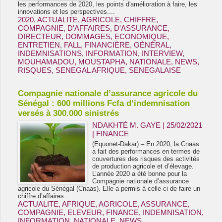
les performances de 2020, les points d'amélioration à faire, les
innovations et les perspectives....
2020
,
ACTUALITE
,
AGRICOLE
,
CHIFFRE
,
COMPAGNIE
,
D'AFFAIRES
,
D'ASSURANCE
,
DIRECTEUR
,
DOMMAGES
,
ECONOMIQUE
,
ENTRETIEN
,
FALL
,
FINANCIÈRE
,
GÉNÉRAL
,
INDEMNISATIONS
,
INFORMATION
,
INTERVIEW
,
MOUHAMADOU
,
MOUSTAPHA
,
NATIONALE
,
NEWS
,
RISQUES
,
SENEGAL AFRIQUE
,
SENEGALAISE
Compagnie nationale d’assurance agricole du
Sénégal : 600 millions Fcfa d’indemnisation
versés à 300.000 sinistrés
NDAKHTÉ M. GAYE
| 25/02/2021
|
FINANCE
(Equonet-Dakar) – En 2020, la Cnaas
a fait des performances en termes de
couvertures des risques des activités
de production agricole et d’élevage.
L’année 2020 a été bonne pour la
Compagnie nationale d’assurance
agricole du Sénégal (Cnaas). Elle a permis à celle-ci de faire un
chiffre d’affaires...
ACTUALITE
,
AFRIQUE
,
AGRICOLE
,
ASSURANCE
,
COMPAGNIE
,
ELEVEUR
,
FINANCE
,
INDEMNISATION
,
INFORMATION
,
NATIONALE
,
NEWS
,