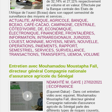
de 32,74% et 27,11% respectivement
en volume et en valeur. Effectuée par
la Banque centrale des Etats de
l’Afrique de l’ouest (Bceao) dans son rapport semestriel de
surveillance des moyens et services...
ACTUALITE
,
AFRIQUE
,
AGRICOLE
,
BANQUE
,
BCEAO
,
CAFÉ-CACAO
,
CAMPAGNE
,
CENTRALE
,
CÔTED'IVOIRE
,
DE
,
ECONOMIQUE
,
ÉLECTRONIQUE
,
FINANCIÈRE
,
FRONTALIÈRES
,
INFORMATION
,
INTRAREGIONAUX
,
JUIN2020
,
L’OUEST
,
MONNAIE
,
MOYENS
,
NEWS
,
NOUVELLE
,
OPERATIONS
,
PAIEMENTS
,
RAPPORT
,
SEMESTRIEL
,
SERVICES
,
SURVEILLANCE
,
TRANSACTIONS
,
TRANSFERTS
,
UEMOA
,
VOLUME
Entretien avec Mouhamadou Moustapha Fall,
directeur général Compagnie nationale
d'assurance agricole du Sénégal
NDAKHTÉ M. GAYE
| 27/02/2021
|
ECOFINANCE
(Equonet-Dakar) - Dans cet entretien
vidéo avec equonet, Mouhamadou
Moustapha Fall, directeur général
Compagnie nationale d'assurance
agricole du Sénégal parle des
différents types de risques couverts,