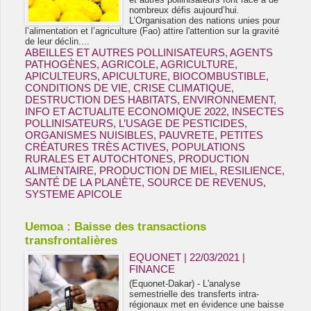
nombreux défis aujourd’hui.
L’Organisation des nations unies pour
l’alimentation et l’agriculture (Fao) attire l'attention sur la gravité
de leur déclin....
ABEILLES ET AUTRES POLLINISATEURS
,
AGENTS
PATHOGÈNES
,
AGRICOLE
,
AGRICULTURE
,
APICULTEURS
,
APICULTURE
,
BIOCOMBUSTIBLE
,
CONDITIONS DE VIE
,
CRISE CLIMATIQUE
,
DESTRUCTION DES HABITATS
,
ENVIRONNEMENT
,
INFO ET ACTUALITE ECONOMIQUE 2022
,
INSECTES
POLLINISATEURS
,
L’USAGE DE PESTICIDES
,
ORGANISMES NUISIBLES
,
PAUVRETE
,
PETITES
CRÉATURES TRÈS ACTIVES
,
POPULATIONS
RURALES ET AUTOCHTONES
,
PRODUCTION
ALIMENTAIRE
,
PRODUCTION DE MIEL
,
RESILIENCE
,
SANTÉ DE LA PLANÈTE
,
SOURCE DE REVENUS
,
SYSTEME APICOLE
Uemoa : Baisse des transactions
transfrontalières
EQUONET | 22/03/2021
|
FINANCE
(Equonet-Dakar) - L'analyse
semestrielle des transferts intra-
régionaux met en évidence une baisse