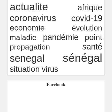
Rapport Bceao 2025 : résilience, transition et
actualite
innovation
afrique
Ndakhté M. GAYE
24/07/2026
-
coronavirus
covid-19
economie
évolution
pandémie
point
maladie
santé
propagation
sénégal
senegal
situation
virus
Facebook