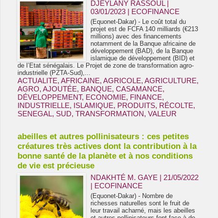
DJEYLANY RASSOUL |
03/01/2023
|
ECOFINANCE
(Equonet-Dakar) - Le coût total du
projet est de FCFA 140 milliards (€213
millions) avec des financements
notamment de la Banque africaine de
développement (BAD), de la Banque
islamique de développement (BID) et
de l’Etat sénégalais. Le Projet de zone de transformation agro-
industrielle (PZTA-Sud),...
ACTUALITE
,
AFRICAINE
,
AGRICOLE
,
AGRICULTURE
,
AGRO
,
AJOUTÉE
,
BANQUE
,
CASAMANCE
,
DÉVELOPPEMENT
,
ECONOMIE
,
FINANCE
,
INDUSTRIELLE
,
ISLAMIQUE
,
PRODUITS
,
RÉCOLTE
,
SENEGAL
,
SUD
,
TRANSFORMATION
,
VALEUR
abeilles et autres pollinisateurs : ces petites
créatures très actives dont la contribution à la
bonne santé de la planète et à nos conditions
de vie est précieuse
NDAKHTÉ M. GAYE
| 21/05/2022
|
ECOFINANCE
(Equonet-Dakar) - Nombre de
richesses naturelles sont le fruit de
leur travail acharné, mais les abeilles
et autres pollinisateurs font face à de