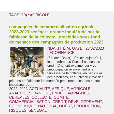
Energie & Mines Afrique
TAGS (10) : AGRICOLE
campagnes de commercialisation agricole
2022-2023 sénégal : grande inquiétude sur la
faiblesse de la collecte...arachides sous fond
de menace des campagnes de production 2023
NDAKHTÉ M. GAYE
| 23/02/2023
|
ECOFINANCE
(Equonet-Dakar) - Réunis aujourd'hui,
les membres du Conseil national de
crédit (Cnc) ont exprimé leur vive
préoccupation relativement à la
faiblesse de la collecte, en particulier
des arachides, et au niveau élevé des
prix des céréales sur les marchés présentant ainsi des risques
importants de...
2022
,
2023
,
ACTUALITE
,
AFRIQUE
,
AGRICOLE
,
ARACHIDES
,
BANQUE
,
BNDE
,
CAMPAGNES
,
CEREALES
,
COLLECTE
,
COMITE
,
COMMERCIALISATION
,
CREDIT
,
DEVELOPPEMENT
,
ECONOMIQUE
,
NATIONAL
,
OUEST
,
PRODUCTION
,
RISQUES
,
SENEGAL