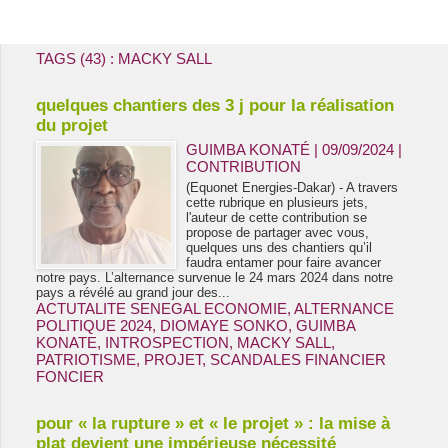
Energie & Mines Afrique
TAGS (43) : MACKY SALL
quelques chantiers des 3 j pour la réalisation
du projet
GUIMBA KONATÉ | 09/09/2024
|
CONTRIBUTION
(Equonet Energies-Dakar) - A travers
cette rubrique en plusieurs jets,
l'auteur de cette contribution se
propose de partager avec vous,
quelques uns des chantiers qu’il
faudra entamer pour faire avancer
notre pays. L’alternance survenue le 24 mars 2024 dans notre
pays a révélé au grand jour des...
ACTUTALITE SENEGAL ECONOMIE
,
ALTERNANCE
POLITIQUE 2024
,
DIOMAYE SONKO
,
GUIMBA
KONATE
,
INTROSPECTION
,
MACKY SALL
,
PATRIOTISME
,
PROJET
,
SCANDALES FINANCIER
FONCIER
pour « la rupture » et « le projet » : la mise à
plat devient une impérieuse nécessité