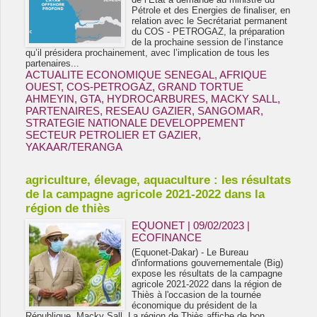
Pétrole et des Energies de finaliser, en
relation avec le Secrétariat permanent
du COS - PETROGAZ, la préparation
de la prochaine session de l’instance
qu’il présidera prochainement, avec l’implication de tous les
partenaires...
ACTUALITE ECONOMIQUE SENEGAL
,
AFRIQUE
OUEST
,
COS-PETROGAZ
,
GRAND TORTUE
AHMEYIN
,
GTA
,
HYDROCARBURES
,
MACKY SALL
,
PARTENAIRES
,
RESEAU GAZIER
,
SANGOMAR
,
STRATEGIE NATIONALE DEVELOPPEMENT
SECTEUR PETROLIER ET GAZIER
,
YAKAAR/TERANGA
agriculture, élevage, aquaculture : les résultats
de la campagne agricole 2021-2022 dans la
région de thiès
EQUONET | 09/02/2023
|
ECOFINANCE
(Equonet-Dakar) - Le Bureau
d'informations gouvernementale (Big)
expose les résultats de la campagne
agricole 2021-2022 dans la région de
Thiès à l'occasion de la tournée
économique du président de la
République, Macky Sall. La région de Thiès affiche de bon