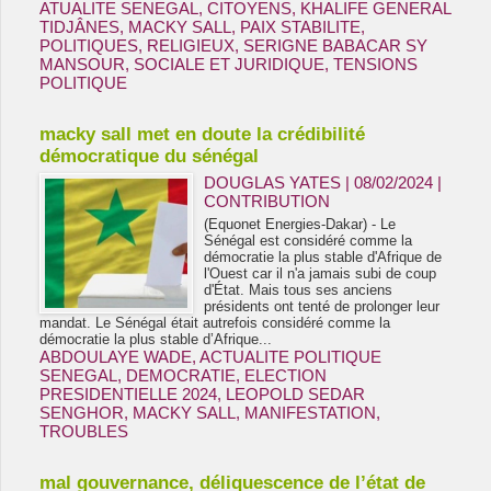
ATUALITE SENEGAL
,
CITOYENS
,
KHALIFE GENERAL
TIDJÂNES
,
MACKY SALL
,
PAIX STABILITE
,
POLITIQUES
,
RELIGIEUX
,
SERIGNE BABACAR SY
MANSOUR
,
SOCIALE ET JURIDIQUE
,
TENSIONS
POLITIQUE
macky sall met en doute la crédibilité
démocratique du sénégal
DOUGLAS YATES | 08/02/2024
|
CONTRIBUTION
(Equonet Energies-Dakar) - Le
Sénégal est considéré comme la
démocratie la plus stable d'Afrique de
l'Ouest car il n'a jamais subi de coup
d'État. Mais tous ses anciens
présidents ont tenté de prolonger leur
mandat. Le Sénégal était autrefois considéré comme la
démocratie la plus stable d’Afrique...
ABDOULAYE WADE
,
ACTUALITE POLITIQUE
SENEGAL
,
DEMOCRATIE
,
ELECTION
PRESIDENTIELLE 2024
,
LEOPOLD SEDAR
SENGHOR
,
MACKY SALL
,
MANIFESTATION
,
TROUBLES
mal gouvernance, déliquescence de l’état de