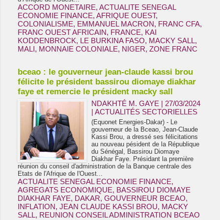
ACCORD MONETAIRE
,
ACTUALITE SENEGAL
ECONOMIE FINANCE
,
AFRIQUE OUEST
,
COLONIALISME
,
EMMANUEL MACRON
,
FRANC CFA
,
FRANC OUEST AFRICAIN
,
FRANCE
,
KAI
KODDENBROCK
,
LE BURKINA FASO
,
MACKY SALL
,
MALI
,
MONNAIE COLONIALE
,
NIGER
,
ZONE FRANC
bceao : le gouverneur jean-claude kassi brou
félicite le président bassirou diomaye diakhar
faye et remercie le président macky sall
NDAKHTÉ M. GAYE
| 27/03/2024
|
ACTUALITÉS SECTORIELLES
(Equonet Energies-Dakar) - Le
gouverneur de la Bceao, Jean-Claude
Kassi Brou, a dressé ses félicitations
au nouveau pésident de la République
du Sénégal, Bassirou Diomaye
Diakhar Faye. Présidant la première
réunion du conseil d'administration de la Banque centrale des
Etats de l'Afrique de l'Ouest...
ACTUALITE SENEGAL ECONOMIE FINANCE
,
AGREGATS ECONOMIQUE
,
BASSIROU DIOMAYE
DIAKHAR FAYE
,
DAKAR
,
GOUVERNEUR BCEAO
,
INFLATION
,
JEAN CLAUDE KASSI BROU
,
MACKY
SALL
,
REUNION CONSEIL ADMINISTRATION BCEAO