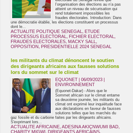
l’organisation des élections au n’a pas
atteint un niveau de sécurisation qui
rend totalement impossibles les
fraudes électorales. Introduction­: Dans
une démocratie établie, les élections constituent un processus
dont le...
ACTUALITE POLITIQUE SENEGAL
,
ETUDE
PROCESSUS ELECTORAL
,
FICHIER ELECTORAL
,
FRAUDES ELECTORALES
,
MACKY SALL
,
OPPOSITION
,
PRESIDENTIELLE 2024 SENEGAL
les militants du climat dénoncent le soutien
des dirigeants africains aux fausses solutions
lors du sommet sur le climat
EQUONET | 06/09/2023
|
ENVIRONNEMENT
(Equonet-Dakar) - Alors que le
Sommet africain sur le climat entame
sa deuxième journée, les militants du
climat ont exprimé leur inquiétude face
aux déclarations en faveur de fausses
solutions telles que les marchés du
gaz fossile et du carbone faites par les dirigeants africains.
S'exprimant lors...
ACTUALITE AFRICAINE
,
ADESINA AKIÇNWUMI BAD
,
CHARITY MIGWI
,
DIRIGEANTS AFRICAINS
,