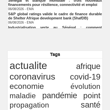
financements pour résilience, connectivité et emploi
06/08/2026
-
EMA
S&P global ratings valide le cadre de finance durable
de Shelter Afrique development bank (ShafDB)
06/08/2026
-
EMA
Industrialisation verte au Sénégal : comment
transformer le dialogue d'experts en adhésion
citoyenne ?
Ndakhté M. GAYE
05/08/2026
-
Observatoire des finances locales - Obfiloc :
transparence locale, impact national
Ndakhté M. GAYE
26/07/2026
-
Tags
Rapport Bceao 2025 : résilience, transition et
innovation
actualite
Ndakhté M. GAYE
24/07/2026
-
afrique
coronavirus
covid-19
economie
évolution
pandémie
point
maladie
santé
propagation