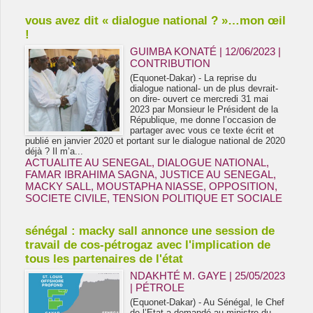
vous avez dit « dialogue national ? »…mon œil
!
GUIMBA KONATÉ | 12/06/2023
|
CONTRIBUTION
(Equonet-Dakar) - La reprise du
dialogue national- un de plus devrait-
on dire- ouvert ce mercredi 31 mai
2023 par Monsieur le Président de la
République, me donne l’occasion de
partager avec vous ce texte écrit et
publié en janvier 2020 et portant sur le dialogue national de 2020
déjà ? Il m’a...
ACTUALITE AU SENEGAL
,
DIALOGUE NATIONAL
,
FAMAR IBRAHIMA SAGNA
,
JUSTICE AU SENEGAL
,
MACKY SALL
,
MOUSTAPHA NIASSE
,
OPPOSITION
,
SOCIETE CIVILE
,
TENSION POLITIQUE ET SOCIALE
sénégal : macky sall annonce une session de
travail de cos-pétrogaz avec l'implication de
tous les partenaires de l'état
NDAKHTÉ M. GAYE
| 25/05/2023
|
PÉTROLE
(Equonet-Dakar) - Au Sénégal, le Chef
de l’Etat a demandé au ministre du