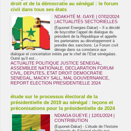
droit et de la démocratie au sénégal : le forum
civil dans tous ses états
NDAKHTÉ M. GAYE
| 07/02/2024
|
ACTUALITÉS SECTORIELLES
(Equonet Energies-Dakar) – Il a décidé
de boycotter l’appel de dialogue du
président de la République et appelle
les partenaires au développement à
prendre des sanctions. Le Forum civil
déroge dans sa constance aux
dialogue et concertation initiés par le chef de l’Etat sénégalais.
Outré qu’il est...
ACTUALITE POLITIQUE JUSTICE SENEGAL
,
ASSEMBLEE NATIONALE
,
DECLARATION FORUM
CIVIL
,
DEPUTES
,
ETAT DROIT DEMOCRATIE
SENEGAL
,
MACKY SALL
,
MAL GOUVERNANCE
,
REPORT ELECTION PRESIDENTIELLE 2024
étude sur le processus électoral de la
présidentielle de 2019 au sénégal : leçons et
préconisations pour la présidentielle de 2024
NDIAGA GUEYE | 12/01/2024
|
CONTRIBUTION
(Equonet-Dakar) - L’étude de l’histoire
électorale du Sénégal révèle que