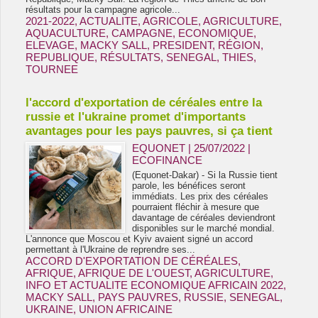
résultats pour la campagne agricole...
2021-2022
,
ACTUALITE
,
AGRICOLE
,
AGRICULTURE
,
AQUACULTURE
,
CAMPAGNE
,
ECONOMIQUE
,
ELEVAGE
,
MACKY SALL
,
PRESIDENT
,
RÉGION
,
REPUBLIQUE
,
RÉSULTATS
,
SENEGAL
,
THIES
,
TOURNEE
l'accord d'exportation de céréales entre la
russie et l'ukraine promet d'importants
avantages pour les pays pauvres, si ça tient
EQUONET | 25/07/2022
|
ECOFINANCE
(Equonet-Dakar) - Si la Russie tient
parole, les bénéfices seront
immédiats. Les prix des céréales
pourraient fléchir à mesure que
davantage de céréales deviendront
disponibles sur le marché mondial.
L'annonce que Moscou et Kyiv avaient signé un accord
permettant à l'Ukraine de reprendre ses...
ACCORD D'EXPORTATION DE CÉRÉALES
,
AFRIQUE
,
AFRIQUE DE L'OUEST
,
AGRICULTURE
,
INFO ET ACTUALITE ECONOMIQUE AFRICAIN 2022
,
MACKY SALL
,
PAYS PAUVRES
,
RUSSIE
,
SENEGAL
,
UKRAINE
,
UNION AFRICAINE