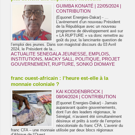
GUIMBA KONATÉ | 22/05/2024
|
CONTRIBUTION
(Equonet Energies-Dakar) - …
L’avènement d’un nouveau Président
de la République avec un nouveau
programme de développement axé sur
« LA RUPTURE » va donc remettre au
goût du jour, la lancinante question de
l’emploi des jeunes. Dans son magistral discours du 03 Avril
2024, le Président de la...
ACTUALITE SENEGALA JEUNESSE
,
EMPLOIS
,
INSTITUTIONS
,
MACKY SALL
,
POLITIQUE
,
PROJET
GOUVERNEMENT
,
RUPTURE
,
SONKO DIOMAYE
franc ouest-africain : l’heure est-elle à la
monnaie coloniale ?
KAI KODDENBROCK |
08/04/2024
|
CONTRIBUTION
(Equonet Energies-Dakar) - Jamais
auparavant quatre gouvernements,
dont l’un des leaders régionaux, le
Sénégal, n’avaient été simultanément
désireux et prêts à sortir de l’emprise
néocoloniale du franc CFA. L’avenir du
franc CFA – une monnaie utilisée par deux blocs régionaux
d’Afrique de l’Ouest...