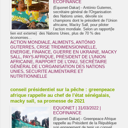
ECOFINANCE
(Equonet-Dakar) - António Guterres,
secrétaire général de l'Organisation
des Nations unies, dévoile six
champions dont le président de l’Union
africaine, Macky Sall, pour piloter
l’action mondiale. Selon un rapport(le
lien est externe) des Nations Unies, plus de 70 % des
économies...
ACTION MONDIALE
,
ALIMENTS
,
ANTÓNIO
GUTERRES
,
CRISE TRIDIMENSIONNELLE
,
ENERGIE
,
FINANCE
,
GUERRE EN UKRAINE
,
MACKY
SALL
,
PAYS AFRIQUE
,
PRÉSIDENT DE L’UNION
AFRICAINE
,
RAPPORT DE L'ONU
,
SECRÉTAIRE
GÉNÉRAL DE L'ORGANISATION DES NATIONS
UNIES
,
SECURITE ALIMENTAIRE ET
NUTRITIONNELLE
conseil présidentiel sur la pêche : greenpeace
afrique rappelle au chef de l'état sénégalais,
macky sall, sa promesse de 2021
EQUONET | 31/03/2022
|
ECOFINANCE
(Equonet-Dakar) - Greenpeace Afrique
rappelle au Président de la République
son engagement de tenir un conseil