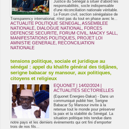
Justice du Sénégal à situer d’abord les
responsabilités, socle indispensable
d’une réconciliation nationale véritable.
Le Forum civil, section sénégalaise de
Transparency international, n'est pas du tout en phase avec le...
ACTUALITE POLITIQUE SENEGAL
,
ASSEMBLEE
NATIONALE
,
DIALOGUE NATIONAL
,
FORCES
DEFENCSE SECURITE
,
FORUM CIVIL
,
MACKY SALL
,
MANIFESTATIONS POLITIQUES
,
PROJET LOI
AMNISTIE GENERALE
,
RECONCILIATION
NATIONALE
tensions politique, sociale et juridique au
sénégal : appel du khalife général des tidjânes,
serigne babacar sy mansour, aux politiques,
citoyens et religieux
EQUONET | 14/02/2024
|
ACTUALITÉS SECTORIELLES
(Equonet Energies-Dakar) - Dans un
communiqué publié hier, Serigne
Babacar Sy Mansour invite à la
retenue tout le monde pour préserver
la paix et la stabilité du Sénégal. La
situation politique très tendue dans
notre pays et les derniers évènements qui ont fini d’emporter
trois de nos fils...