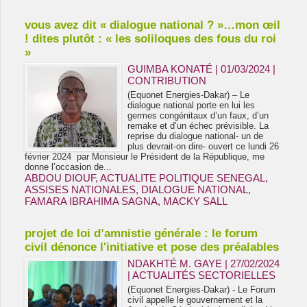
vous avez dit « dialogue national ? »…mon œil
! dites plutôt : « les soliloques des fous du roi
»
GUIMBA KONATÉ | 01/03/2024
|
CONTRIBUTION
(Equonet Energies-Dakar) – Le
dialogue national porte en lui les
germes congénitaux d’un faux, d’un
remake et d’un échec prévisible. La
reprise du dialogue national- un de
plus devrait-on dire- ouvert ce lundi 26
février 2024 par Monsieur le Président de la République, me
donne l’occasion de...
ABDOU DIOUF
,
ACTUALITE POLITIQUE SENEGAL
,
ASSISES NATIONALES
,
DIALOGUE NATIONAL
,
FAMARA IBRAHIMA SAGNA
,
MACKY SALL
projet de loi d’amnistie générale : le forum
civil dénonce l'initiative et pose des préalables
NDAKHTÉ M. GAYE
| 27/02/2024
|
ACTUALITÉS SECTORIELLES
(Equonet Energies-Dakar) - Le Forum
civil appelle le gouvernement et la