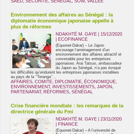
SAED
,
SECURITE
,
SÉNÉGAL
,
SOW
,
VALLEE
Environnement des affaires au Sénégal : la
diplomatie économique japonaise appelle à
plus de réformes
NDAKHTÉ M. GAYE
| 15/12/2020
|
ECOFINANCE
(Equonet-Dakar) – Le Japon
encourage l’aménagement d’un
environnement des affaires attractif et
convenable pour les entreprises
japonaises. Arai Tatsuo, ambassadeur
du Japon au Sénégal, n’a pas évoqué
les difficultés qu’endurent les entreprises japonaises installées
au pays de la ‘’Teranga’’...
AFFAIRES
,
COMITE
,
DIPLOMATIE
,
ÉCONOMIQUE
,
ENVIRONNEMENT
,
INVESTISSEMENTS
,
JAPON
,
PARTENARIAT
,
RÉFORMES
,
SÉNÉGAL
Crise financière mondiale : les remarques de la
directrice générale du Fmi
NDAKHTÉ M. GAYE
| 23/11/2020
|
FINANCE
(Equonet-Dakar) – A l’université de