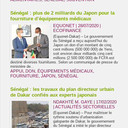
Sénégal : plus de 2 milliards du Japon pour la
fourniture d’équipements médicaux
EQUONET | 28/07/2020
|
ECOFINANCE
(Equonet-Dakar) – Le gouvernement
du Sénégal a reçu aujourd’hui du
Japon un don d’un montant de cinq
cent millions (500 000 000) de Yens,
soit environ deux milliards cinq cent
millions (2 500 000 000) de FCFA est
destiné diverses fournitures. Selon un communiqué de presse du
ministère de...
APPUI
,
DON
,
ÉQUIPEMENTS MÉDICAUX
,
FOURNITURE
,
JAPON
,
SÉNÉGAL
Sénégal : les travaux du plan directeur urbain
de Dakar confiés aux experts japonais
NDAKHTÉ M. GAYE
| 17/02/2020
|
ACTUALITÉS SECTORIELLES
(Equonet-Dakar) – Pour maîtriser le
rythme soutenu d’urbanisation
galopante de Dakar, le gouvernement
du Sénégal a initié le plan directeur