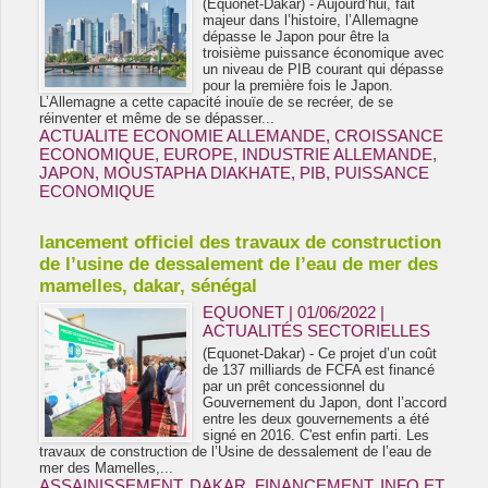
(Equonet-Dakar) - Aujourd’hui, fait
majeur dans l’histoire, l’Allemagne
dépasse le Japon pour être la
troisième puissance économique avec
un niveau de PIB courant qui dépasse
pour la première fois le Japon.
L’Allemagne a cette capacité inouïe de se recréer, de se
réinventer et même de se dépasser...
ACTUALITE ECONOMIE ALLEMANDE
,
CROISSANCE
ECONOMIQUE
,
EUROPE
,
INDUSTRIE ALLEMANDE
,
JAPON
,
MOUSTAPHA DIAKHATE
,
PIB
,
PUISSANCE
ECONOMIQUE
lancement officiel des travaux de construction
de l’usine de dessalement de l’eau de mer des
mamelles, dakar, sénégal
EQUONET | 01/06/2022
|
ACTUALITÉS SECTORIELLES
(Equonet-Dakar) - Ce projet d’un coût
de 137 milliards de FCFA est financé
par un prêt concessionnel du
Gouvernement du Japon, dont l’accord
entre les deux gouvernements a été
signé en 2016. C'est enfin parti. Les
travaux de construction de l’Usine de dessalement de l’eau de
mer des Mamelles,...
ASSAINISSEMENT
,
DAKAR
,
FINANCEMENT
,
INFO ET