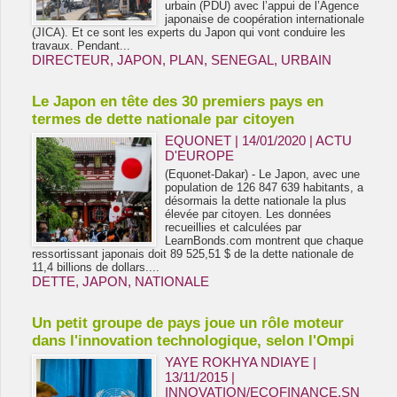
urbain (PDU) avec l’appui de l’Agence
japonaise de coopération internationale
(JICA). Et ce sont les experts du Japon qui vont conduire les
travaux. Pendant...
DIRECTEUR
,
JAPON
,
PLAN
,
SENEGAL
,
URBAIN
Le Japon en tête des 30 premiers pays en
termes de dette nationale par citoyen
EQUONET | 14/01/2020
|
ACTU
D'EUROPE
(Equonet-Dakar) - Le Japon, avec une
population de 126 847 639 habitants, a
désormais la dette nationale la plus
élevée par citoyen. Les données
recueillies et calculées par
LearnBonds.com montrent que chaque
ressortissant japonais doit 89 525,51 $ de la dette nationale de
11,4 billions de dollars....
DETTE
,
JAPON
,
NATIONALE
Un petit groupe de pays joue un rôle moteur
dans l'innovation technologique, selon l'Ompi
YAYE ROKHYA NDIAYE |
13/11/2015
|
INNOVATION/ECOFINANCE.SN