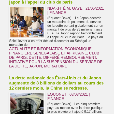
japon à l’appel du club de paris
NDAKHTÉ M. GAYE
| 21/05/2021
|
FINANCE
(Equonet-Dakar) – Le Japon accorde
un moratoire de paiement du service
de la dette portant globalement sur un
montant de plus de 93 millions francs
CFA. Le Japon répond favorablement
à l’appel du club de Paris. Le pays du
Soleil levant a en effet décidé d’accorder au Sénégal un
moratoire de...
ACTUALITE ET INFORMATION ECONOMIQUE
FINANCIERE SENEGALAISE ET AFRICAINE
,
CLUB
DE PARIS
,
DETTE
,
DIFFÉRÉ REMBOURSEMENT
,
INITIATIVE POUR LA SUSPENSION DU SERVICE DE
LA DETTE
,
JAPON
,
MORATOIRE
La dette nationale des États-Unis et du Japon
augmente de 8 billions de dollars au cours des
12 derniers mois, la Chine se redresse.
EQUONET | 08/03/2021
|
FINANCE
(Equonet-Dakar) - Les cinq premiers
pays au monde avec la dette publique
la plus élevée ont ajouté 9,17 billions