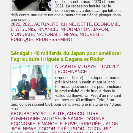
de dollars entre mars 2020 et mars
2021. La récession induite par le
coronavirus a vu des pays qui luttaient
déjà contre une dette nationale montante en flèche plonger dans
une crise...
2020
,
2021
,
ACTUALITE
,
CHINE
,
DETTE
,
ECONOMIE
,
ETATSUNIS
,
FINANCE
,
INFORMATION
,
JAPON
,
MONDIALE
,
NATIONALE
,
NEWS
,
NOUVELLE
,
PUBLIQUE
,
REDRESSEMENT.
Sénégal : 40 milliards du Japon pour améliorer
l’agriculture irriguée à Dagana et Podor
NDAKHTÉ M. GAYE
| 10/01/2021
|
ECOFINANCE
(Equonet-Dakar) – Le Japon octroie un
prêt à visage humain et sur le long
terme au gouvernement pour améliorer
la productivité du riz irrigué dans la
vallée du fleuve. Un Prêt d’un montant
de près de 40 milliards Fcfa, à un
taux concessionnel 0.01 pour cent, avec une maturité de 40 ans
et un...
ABOUBACRY
,
ACTUALITE
,
AGRICULTURE
,
ALIMENTAIRE
,
AUTOSSUFISANCE
,
DAGANA
,
ECONOMIE
,
FINANCE
,
FLEUVE
,
IRRIGUÉE
,
JAPON
,
JICA
,
NEWS
,
PODOR
,
PRÊT
,
PRODUCTION
,
RIZ
,