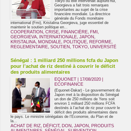
Tokyo où elle intervenait aujourd’hui,
Georgieva a fait trois remarques
importantes au sujet de la crise
financière mondiale. La directrice
générale du Fonds monétaire
international (Fmi), Kristalina Georgieva, juge essentiel de
maintenir le soutien politique en...
COOPERATION
,
CRISE
,
FINANCIÈRE
,
FMI
,
GEORGIEVA
,
INTERNATIONALE
,
JAPON
,
KRISTALINA
,
MONDIALE
,
POLITIQUE
,
REFORME
,
REGLEMENTAIRE
,
SOUTIEN
,
TOKYO
,
UNIVERSITÉ
Sénégal : 1 milliard 250 millions fcfa du Japon
pour l’achat de riz destiné à couvrir le déficit
des produits alimentaires
EQUONET | 17/08/2020
|
ECOFINANCE
(Equonet-Dakar) - Le gouvernement du
Japon met à la disposition du Sénégal
un don de 250 millions de Yens soit
environ 1 milliard 250 millions FCFA
destinés à l’achat de riz pour couvrir le
déficit des produits alimentaires dans
le pays. Le ministre sénégalais de l’Economie, du Plan et de
la...
ACHAT DE RIZ
,
DÉFICIT
,
DON
,
JAPON
,
PRODUITS
ALIMENTAIRES
,
SÉNÉGAL
,
SUBVENTION