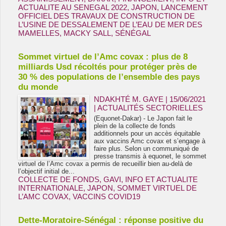
ACTUALITE AU SENEGAL 2022
,
JAPON
,
LANCEMENT
OFFICIEL DES TRAVAUX DE CONSTRUCTION DE
L’USINE DE DESSALEMENT DE L’EAU DE MER DES
MAMELLES
,
MACKY SALL
,
SÉNÉGAL
Sommet virtuel de l’Amc covax : plus de 8
milliards Usd récoltés pour protéger près de
30 % des populations de l’ensemble des pays
du monde
NDAKHTÉ M. GAYE
| 15/06/2021
|
ACTUALITÉS SECTORIELLES
(Equonet-Dakar) - Le Japon fait le
plein de la collecte de fonds
additionnels pour un accès équitable
aux vaccins Amc covax et s’engage à
faire plus. Selon un communiqué de
presse transmis à equonet, le sommet
virtuel de l’Amc covax a permis de recueillir bien au-delà de
l’objectif initial de...
COLLECTE DE FONDS
,
GAVI
,
INFO ET ACTUALITE
INTERNATIONALE
,
JAPON
,
SOMMET VIRTUEL DE
L’AMC COVAX
,
VACCINS COVID19
Dette-Moratoire-Sénégal : réponse positive du