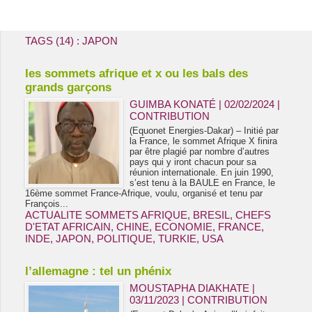
Energie & Mines Afrique
TAGS (14) : JAPON
les sommets afrique et x ou les bals des
grands garçons
GUIMBA KONATÉ | 02/02/2024
|
CONTRIBUTION
(Equonet Energies-Dakar) – Initié par
la France, le sommet Afrique X finira
par être plagié par nombre d’autres
pays qui y iront chacun pour sa
réunion internationale. En juin 1990,
s’est tenu à la BAULE en France, le
16ème sommet France-Afrique, voulu, organisé et tenu par
François...
ACTUALITE SOMMETS AFRIQUE
,
BRESIL
,
CHEFS
D'ETAT AFRICAIN
,
CHINE
,
ECONOMIE
,
FRANCE
,
INDE
,
JAPON
,
POLITIQUE
,
TURKIE
,
USA
l’allemagne : tel un phénix
MOUSTAPHA DIAKHATE |
03/11/2023
|
CONTRIBUTION