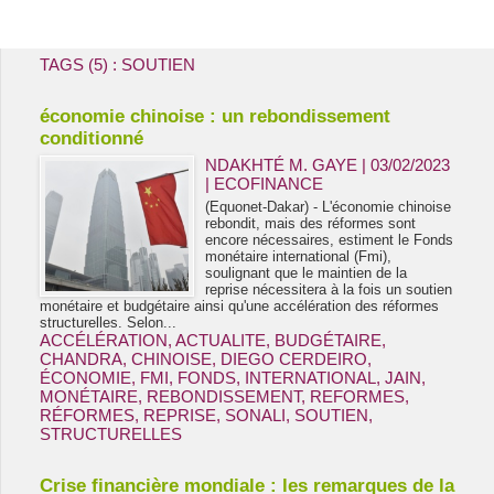
Energie & Mines Afrique
TAGS (5) : SOUTIEN
économie chinoise : un rebondissement
conditionné
NDAKHTÉ M. GAYE
| 03/02/2023
|
ECOFINANCE
(Equonet-Dakar) - L'économie chinoise
rebondit, mais des réformes sont
encore nécessaires, estiment le Fonds
monétaire international (Fmi),
soulignant que le maintien de la
reprise nécessitera à la fois un soutien
monétaire et budgétaire ainsi qu'une accélération des réformes
structurelles. Selon...
ACCÉLÉRATION
,
ACTUALITE
,
BUDGÉTAIRE
,
CHANDRA
,
CHINOISE
,
DIEGO CERDEIRO
,
ÉCONOMIE
,
FMI
,
FONDS
,
INTERNATIONAL
,
JAIN
,
MONÉTAIRE
,
REBONDISSEMENT
,
REFORMES
,
RÉFORMES
,
REPRISE
,
SONALI
,
SOUTIEN
,
STRUCTURELLES
Crise financière mondiale : les remarques de la