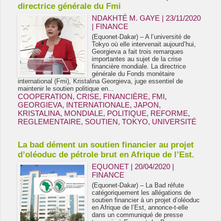
directrice générale du Fmi
NDAKHTÉ M. GAYE
| 23/11/2020
|
FINANCE
(Equonet-Dakar) – A l’université de
Tokyo où elle intervenait aujourd’hui,
Georgieva a fait trois remarques
importantes au sujet de la crise
financière mondiale. La directrice
générale du Fonds monétaire
international (Fmi), Kristalina Georgieva, juge essentiel de
maintenir le soutien politique en...
COOPERATION
,
CRISE
,
FINANCIÈRE
,
FMI
,
GEORGIEVA
,
INTERNATIONALE
,
JAPON
,
KRISTALINA
,
MONDIALE
,
POLITIQUE
,
REFORME
,
REGLEMENTAIRE
,
SOUTIEN
,
TOKYO
,
UNIVERSITÉ
La bad dément un soutien financier au projet
d’oléoduc de pétrole brut en Afrique de l’Est.
EQUONET | 20/04/2020
|
FINANCE
(Equonet-Dakar) – La Bad réfute
catégoriquement les allégations de
soutien financier à un projet d’oléoduc
en Afrique de l’Est, annonce-t-elle
dans un communiqué de presse