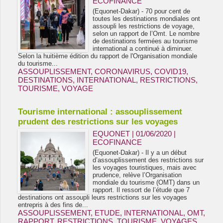
ECOFINANCE
(Equonet-Dakar) - 70 pour cent de
toutes les destinations mondiales ont
assoupli les restrictions de voyage,
selon un rapport de l’Omt. Le nombre
de destinations fermées au tourisme
international a continué à diminuer.
Selon la huitième édition du rapport de l'Organisation mondiale
du tourisme...
ASSOUPLISSEMENT
,
CORONAVIRUS
,
COVID19
,
DESTINATIONS
,
INTERNATIONAL
,
RESTRICTIONS
,
TOURISME
,
VOYAGE
Tourisme international : assouplissement
prudent des restrictions sur les voyages
EQUONET | 01/06/2020
|
ECOFINANCE
(Equonet-Dakar) - Il y a un début
d’assouplissement des restrictions sur
les voyages touristiques, mais avec
prudence, relève l’Organisation
mondiale du tourisme (OMT) dans un
rapport. Il ressort de l’étude que 7
destinations ont assoupli leurs restrictions sur les voyages
entrepris à des fins de...
ASSOUPLISSEMENT
,
ETUDE
,
INTERNATIONAL
,
OMT
,
RAPPORT
,
RESTRICTIONS
,
TOURISME
,
VOYAGES