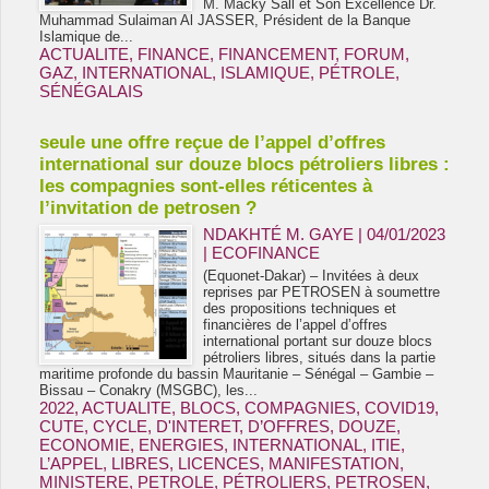
M. Macky Sall et Son Excellence Dr.
Muhammad Sulaiman Al JASSER, Président de la Banque
Islamique de...
ACTUALITE
,
FINANCE
,
FINANCEMENT
,
FORUM
,
GAZ
,
INTERNATIONAL
,
ISLAMIQUE
,
PÉTROLE
,
SÉNÉGALAIS
seule une offre reçue de l’appel d’offres
international sur douze blocs pétroliers libres :
les compagnies sont-elles réticentes à
l’invitation de petrosen ?
NDAKHTÉ M. GAYE
| 04/01/2023
|
ECOFINANCE
(Equonet-Dakar) – Invitées à deux
reprises par PETROSEN à soumettre
des propositions techniques et
financières de l’appel d’offres
international portant sur douze blocs
pétroliers libres, situés dans la partie
maritime profonde du bassin Mauritanie – Sénégal – Gambie –
Bissau – Conakry (MSGBC), les...
2022
,
ACTUALITE
,
BLOCS
,
COMPAGNIES
,
COVID19
,
CUTE
,
CYCLE
,
D'INTERET
,
D’OFFRES
,
DOUZE
,
ECONOMIE
,
ENERGIES
,
INTERNATIONAL
,
ITIE
,
L’APPEL
,
LIBRES
,
LICENCES
,
MANIFESTATION
,
MINISTERE
,
PETROLE
,
PÉTROLIERS
,
PETROSEN
,