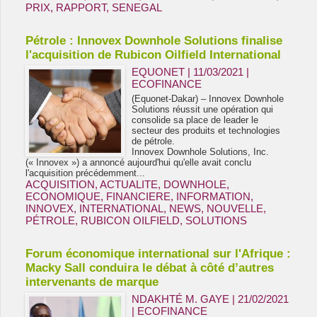
PRIX
,
RAPPORT
,
SENEGAL
Pétrole : Innovex Downhole Solutions finalise
l'acquisition de Rubicon Oilfield International
EQUONET | 11/03/2021
|
ECOFINANCE
(Equonet-Dakar) – Innovex Downhole
Solutions réussit une opération qui
consolide sa place de leader le
secteur des produits et technologies
de pétrole.
Innovex Downhole Solutions, Inc.
(« Innovex ») a annoncé aujourd'hui qu'elle avait conclu
l'acquisition précédemment...
ACQUISITION
,
ACTUALITE
,
DOWNHOLE
,
ECONOMIQUE
,
FINANCIERE
,
INFORMATION
,
INNOVEX
,
INTERNATIONAL
,
NEWS
,
NOUVELLE
,
PÉTROLE
,
RUBICON OILFIELD
,
SOLUTIONS
Forum économique international sur l'Afrique :
Macky Sall conduira le débat à côté d’autres
intervenants de marque
NDAKHTÉ M. GAYE
| 21/02/2021
|
ECOFINANCE