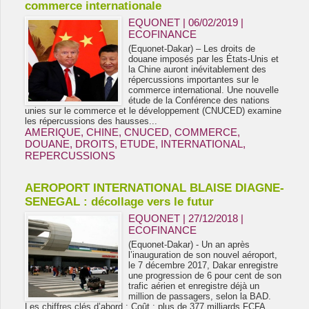
commerce internationale
EQUONET | 06/02/2019
|
ECOFINANCE
(Equonet-Dakar) – Les droits de
douane imposés par les États-Unis et
la Chine auront inévitablement des
répercussions importantes sur le
commerce international. Une nouvelle
étude de la Conférence des nations
unies sur le commerce et le développement (CNUCED) examine
les répercussions des hausses...
AMERIQUE
,
CHINE
,
CNUCED
,
COMMERCE
,
DOUANE
,
DROITS
,
ETUDE
,
INTERNATIONAL
,
REPERCUSSIONS
AEROPORT INTERNATIONAL BLAISE DIAGNE-
SENEGAL : décollage vers le futur
EQUONET | 27/12/2018
|
ECOFINANCE
(Equonet-Dakar) - Un an après
l’inauguration de son nouvel aéroport,
le 7 décembre 2017, Dakar enregistre
une progression de 6 pour cent de son
trafic aérien et enregistre déjà un
million de passagers, selon la BAD.
Les chiffres clés d’abord : Coût : plus de 377 milliards FCFA