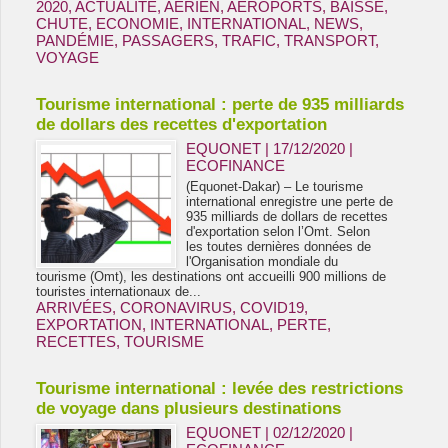
2020
,
ACTUALITE
,
AÉRIEN
,
AEROPORTS
,
BAISSE
,
CHUTE
,
ECONOMIE
,
INTERNATIONAL
,
NEWS
,
PANDÉMIE
,
PASSAGERS
,
TRAFIC
,
TRANSPORT
,
VOYAGE
Tourisme international : perte de 935 milliards
de dollars des recettes d'exportation
EQUONET | 17/12/2020
|
ECOFINANCE
(Equonet-Dakar) – Le tourisme
international enregistre une perte de
935 milliards de dollars de recettes
d'exportation selon l’Omt. Selon
les toutes dernières données de
l'Organisation mondiale du
tourisme (Omt), les destinations ont accueilli 900 millions de
touristes internationaux de...
ARRIVÉES
,
CORONAVIRUS
,
COVID19
,
EXPORTATION
,
INTERNATIONAL
,
PERTE
,
RECETTES
,
TOURISME
Tourisme international : levée des restrictions
de voyage dans plusieurs destinations
EQUONET | 02/12/2020
|