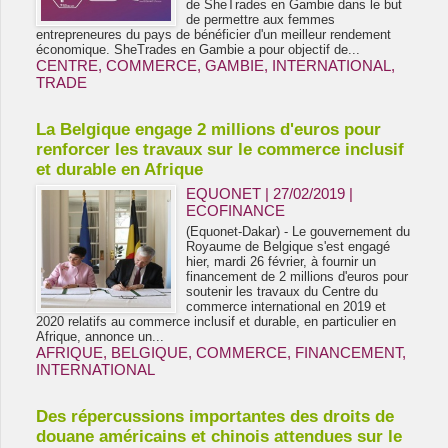
de SheTrades en Gambie dans le but
de permettre aux femmes
entrepreneures du pays de bénéficier d'un meilleur rendement
économique. SheTrades en Gambie a pour objectif de...
CENTRE
,
COMMERCE
,
GAMBIE
,
INTERNATIONAL
,
TRADE
La Belgique engage 2 millions d'euros pour
renforcer les travaux sur le commerce inclusif
et durable en Afrique
EQUONET | 27/02/2019
|
ECOFINANCE
(Equonet-Dakar) - Le gouvernement du
Royaume de Belgique s'est engagé
hier, mardi 26 février, à fournir un
financement de 2 millions d'euros pour
soutenir les travaux du Centre du
commerce international en 2019 et
2020 relatifs au commerce inclusif et durable, en particulier en
Afrique, annonce un...
AFRIQUE
,
BELGIQUE
,
COMMERCE
,
FINANCEMENT
,
INTERNATIONAL
Des répercussions importantes des droits de
douane américains et chinois attendues sur le