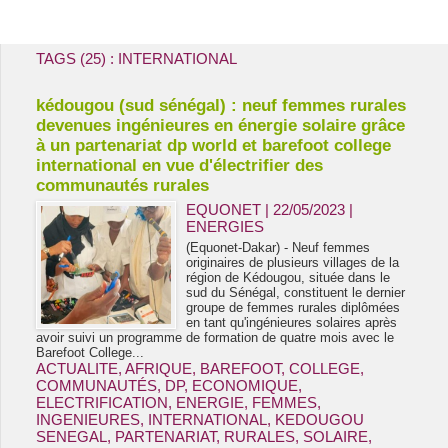
Energie & Mines Afrique
TAGS (25) : INTERNATIONAL
kédougou (sud sénégal) : neuf femmes rurales
devenues ingénieures en énergie solaire grâce
à un partenariat dp world et barefoot college
international en vue d'électrifier des
communautés rurales
EQUONET | 22/05/2023
|
ENERGIES
(Equonet-Dakar) - Neuf femmes
originaires de plusieurs villages de la
région de Kédougou, située dans le
sud du Sénégal, constituent le dernier
groupe de femmes rurales diplômées
en tant qu'ingénieures solaires après
avoir suivi un programme de formation de quatre mois avec le
Barefoot College...
ACTUALITE
,
AFRIQUE
,
BAREFOOT
,
COLLEGE
,
COMMUNAUTÉS
,
DP
,
ECONOMIQUE
,
ELECTRIFICATION
,
ENERGIE
,
FEMMES
,
INGENIEURES
,
INTERNATIONAL
,
KEDOUGOU
SENEGAL
,
PARTENARIAT
,
RURALES
,
SOLAIRE
,