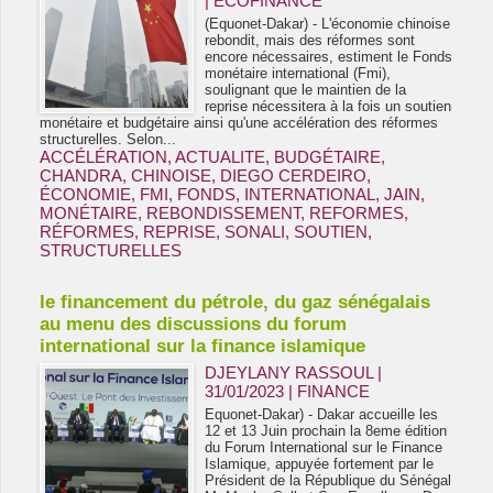
|
ECOFINANCE
(Equonet-Dakar) - L'économie chinoise
rebondit, mais des réformes sont
encore nécessaires, estiment le Fonds
monétaire international (Fmi),
soulignant que le maintien de la
reprise nécessitera à la fois un soutien
monétaire et budgétaire ainsi qu'une accélération des réformes
structurelles. Selon...
ACCÉLÉRATION
,
ACTUALITE
,
BUDGÉTAIRE
,
CHANDRA
,
CHINOISE
,
DIEGO CERDEIRO
,
ÉCONOMIE
,
FMI
,
FONDS
,
INTERNATIONAL
,
JAIN
,
MONÉTAIRE
,
REBONDISSEMENT
,
REFORMES
,
RÉFORMES
,
REPRISE
,
SONALI
,
SOUTIEN
,
STRUCTURELLES
le financement du pétrole, du gaz sénégalais
au menu des discussions du forum
international sur la finance islamique
DJEYLANY RASSOUL |
31/01/2023
|
FINANCE
Equonet-Dakar) - Dakar accueille les
12 et 13 Juin prochain la 8eme édition
du Forum International sur le Finance
Islamique, appuyée fortement par le
Président de la République du Sénégal