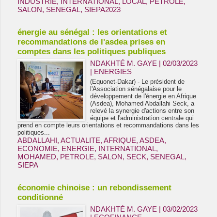
INDUSTRIE
,
INTERNATIONAL
,
LOCAL
,
PETROLE
,
SALON
,
SENEGAL
,
SIEPA2023
énergie au sénégal : les orientations et
recommandations de l'asdea prises en
comptes dans les politiques publiques
NDAKHTÉ M. GAYE
| 02/03/2023
|
ENERGIES
(Equonet-Dakar) - Le président de
l'Association sénégalaise pour le
développement de l'énergie en Afrique
(Asdea), Mohamed Abdallahi Seck, a
relevé la synergie d'actions entre son
équipe et l'administration centrale qui
prend en compte leurs orientations et recommandations dans les
politiques...
ABDALLAHI
,
ACTUALITE
,
AFRIQUE
,
ASDEA
,
ECONOMIE
,
ENERGIE
,
INTERNATIONAL
,
MOHAMED
,
PETROLE
,
SALON
,
SECK
,
SENEGAL
,
SIEPA
économie chinoise : un rebondissement
conditionné
NDAKHTÉ M. GAYE
| 03/02/2023