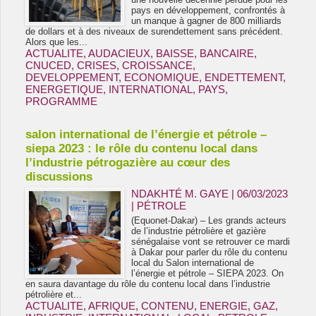
pays en développement, confrontés à
un manque à gagner de 800 milliards
de dollars et à des niveaux de surendettement sans précédent.
Alors que les...
ACTUALITE
,
AUDACIEUX
,
BAISSE
,
BANCAIRE
,
CNUCED
,
CRISES
,
CROISSANCE
,
DEVELOPPEMENT
,
ECONOMIQUE
,
ENDETTEMENT
,
ENERGETIQUE
,
INTERNATIONAL
,
PAYS
,
PROGRAMME
salon international de l’énergie et pétrole –
siepa 2023 : le rôle du contenu local dans
l’industrie pétrogazière au cœur des
discussions
NDAKHTÉ M. GAYE
| 06/03/2023
|
PÉTROLE
(Equonet-Dakar) – Les grands acteurs
de l’industrie pétrolière et gazière
sénégalaise vont se retrouver ce mardi
à Dakar pour parler du rôle du contenu
local du Salon international de
l’énergie et pétrole – SIEPA 2023. On
en saura davantage du rôle du contenu local dans l’industrie
pétrolière et...
ACTUALITE
,
AFRIQUE
,
CONTENU
,
ENERGIE
,
GAZ
,