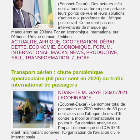
(Equonet-Dakar) - Des acteurs clés
sont attendus au forum pour partager
leurs points de vue et leurs solutions
d'action aux problèmes de l’Afrique
post-covid. Ce ne sont pas des
intervenants de marque qui
manqueront au 20ième Forum économique international sur
l'Afrique. Prévue demain, l’édition...
ACTUALITE
,
AFRIQUE
,
COOPERATION
,
DÉBAT
,
DETTE
,
ECONOMIE
,
ÉCONOMIQUE
,
FORUM
,
INTERNATIONAL
,
MACKY
,
NEWS
,
PRODUCTIVE
,
SALL
,
TRANSFORMATION
,
ZLECAF
Transport aérien : chute pandémique
spectaculaire (60 pour cent en 2020) du trafic
international de passagers
NDAKHTÉ M. GAYE
| 30/01/2021
|
ECOFINANCE
(Equonet-Dakar) - Le nombre total de
passagers en 2020 baisse de 60 pour
cent alors que l’attaque de covid19
contre la mobilité internationale se
poursuit. Sa dernière analyse de
l'impact économique du COVID-19
étant maintenant achevée, l'Organisation de l’aviation civile
internationale...