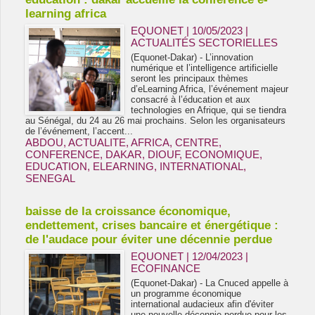
learning africa
EQUONET | 10/05/2023
|
ACTUALITÉS SECTORIELLES
(Equonet-Dakar) - L’innovation
numérique et l’intelligence artificielle
seront les principaux thèmes
d’eLearning Africa, l’événement majeur
consacré à l’éducation et aux
technologies en Afrique, qui se tiendra
au Sénégal, du 24 au 26 mai prochains. Selon les organisateurs
de l’événement, l’accent...
ABDOU
,
ACTUALITE
,
AFRICA
,
CENTRE
,
CONFERENCE
,
DAKAR
,
DIOUF
,
ECONOMIQUE
,
EDUCATION
,
ELEARNING
,
INTERNATIONAL
,
SENEGAL
baisse de la croissance économique,
endettement, crises bancaire et énergétique :
de l'audace pour éviter une décennie perdue
EQUONET | 12/04/2023
|
ECOFINANCE
(Equonet-Dakar) - La Cnuced appelle à
un programme économique
international audacieux afin d'éviter
une nouvelle décennie perdue pour les