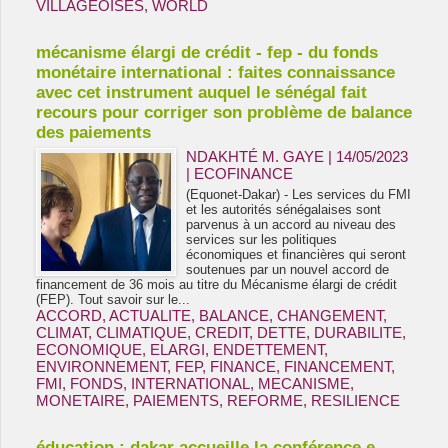
VILLAGEOISES
,
WORLD
mécanisme élargi de crédit - fep - du fonds
monétaire international : faites connaissance
avec cet instrument auquel le sénégal fait
recours pour corriger son problème de balance
des paiements
NDAKHTÉ M. GAYE
| 14/05/2023
|
ECOFINANCE
(Equonet-Dakar) - Les services du FMI
et les autorités sénégalaises sont
parvenus à un accord au niveau des
services sur les politiques
économiques et financières qui seront
soutenues par un nouvel accord de
financement de 36 mois au titre du Mécanisme élargi de crédit
(FEP). Tout savoir sur le...
ACCORD
,
ACTUALITE
,
BALANCE
,
CHANGEMENT
,
CLIMAT
,
CLIMATIQUE
,
CREDIT
,
DETTE
,
DURABILITE
,
ECONOMIQUE
,
ELARGI
,
ENDETTEMENT
,
ENVIRONNEMENT
,
FEP
,
FINANCE
,
FINANCEMENT
,
FMI
,
FONDS
,
INTERNATIONAL
,
MECANISME
,
MONETAIRE
,
PAIEMENTS
,
REFORME
,
RESILIENCE
éducation : dakar accueille la conférence e-