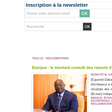
Inscription à la newsletter
TAGS (2) : REGLEMENTAIRE
Banque : le montant cumulé des reports d’é
NDAKHTÉ M. G
(Equonet-Dakar
d'échéance à le
résultats des r
(Bceao) indique
BANQUE
,
BCEA
ENTREPRISES
,
REGLEMENTAIR