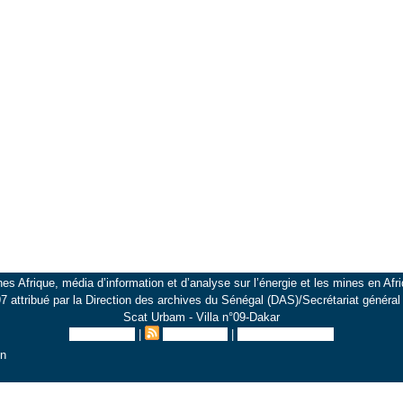
es Afrique, média d’information et d’analyse sur l’énergie et les mines en Afri
 attribué par la Direction des archives du Sénégal (DAS)/Secrétariat généra
Scat Urbam - Villa n°09-Dakar
Plan du site
|
Syndication
|
Inscription au site
on