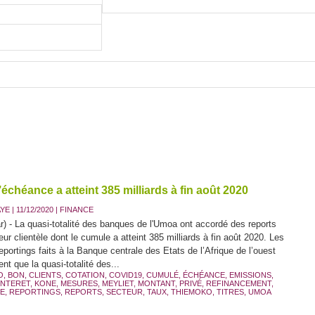
chéance a atteint 385 milliards à fin août 2020
AYE
| 11/12/2020
|
FINANCE
) - La quasi-totalité des banques de l'Umoa ont accordé des reports
ur clientèle dont le cumule a atteint 385 milliards à fin août 2020. Les
eportings faits à la Banque centrale des Etats de l’Afrique de l’ouest
nt que la quasi-totalité des...
O
,
BON
,
CLIENTS
,
COTATION
,
COVID19
,
CUMULÉ
,
ÉCHÉANCE
,
EMISSIONS
,
INTERET
,
KONE
,
MESURES
,
MEYLIET
,
MONTANT
,
PRIVÉ
,
REFINANCEMENT
,
E
,
REPORTINGS
,
REPORTS
,
SECTEUR
,
TAUX
,
THIEMOKO
,
TITRES
,
UMOA