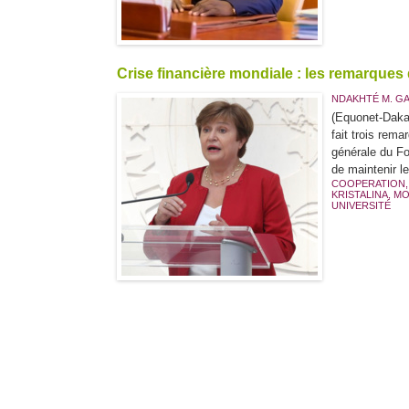
Crise financière mondiale : les remarques 
NDAKHTÉ M. G
(Equonet-Dakar
fait trois rema
générale du Fo
de maintenir le
COOPERATION
KRISTALINA
,
MO
UNIVERSITÉ