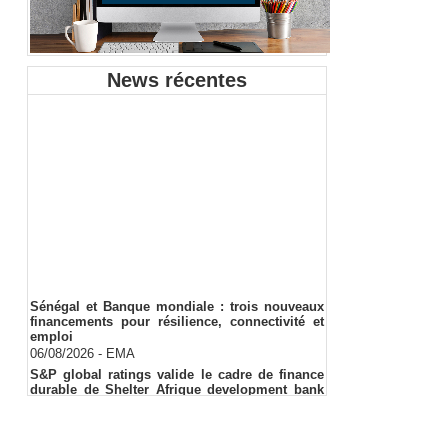
News récentes
Sénégal et Banque mondiale : trois nouveaux
financements pour résilience, connectivité et
emploi
06/08/2026
-
EMA
S&P global ratings valide le cadre de finance
durable de Shelter Afrique development bank
(ShafDB)
06/08/2026
-
EMA
Industrialisation verte au Sénégal : comment
transformer le dialogue d'experts en adhésion