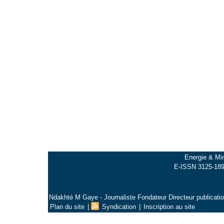
Energie & Min
E-ISSN 3125-1897
Ndakhté M Gaye - Journaliste Fondateur Directeur publicati
Plan du site
|
Syndication
|
Inscription au site