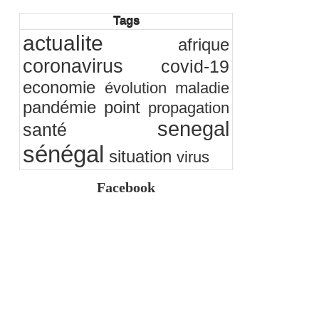
citoyenne ?
05/08/2026
-
Ndakhté M. GAYE
Tags
Observatoire des finances locales - Obfiloc :
actualite
afrique
transparence locale, impact national
26/07/2026
-
Ndakhté M. GAYE
coronavirus
covid-19
Rapport Bceao 2025 : résilience, transition et
innovation
economie
évolution
maladie
24/07/2026
-
Ndakhté M. GAYE
pandémie
point
propagation
senegal
santé
sénégal
situation
virus
Facebook