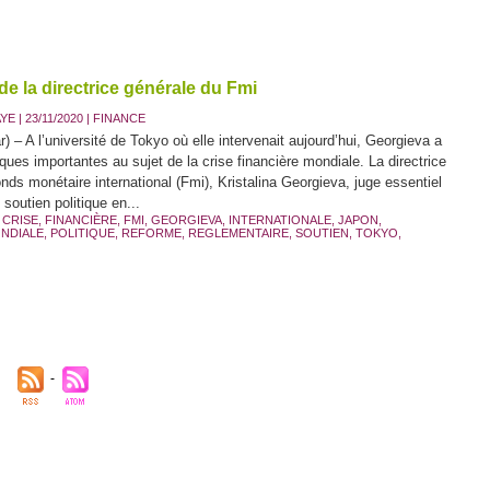
de la directrice générale du Fmi
AYE
| 23/11/2020
|
FINANCE
) – A l’université de Tokyo où elle intervenait aujourd’hui, Georgieva a
rques importantes au sujet de la crise financière mondiale. La directrice
nds monétaire international (Fmi), Kristalina Georgieva, juge essentiel
 soutien politique en...
,
CRISE
,
FINANCIÈRE
,
FMI
,
GEORGIEVA
,
INTERNATIONALE
,
JAPON
,
NDIALE
,
POLITIQUE
,
REFORME
,
REGLEMENTAIRE
,
SOUTIEN
,
TOKYO
,