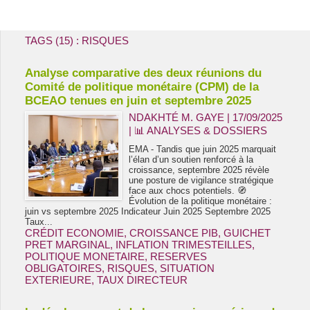
Energie & Mines Afrique
TAGS (15) : RISQUES
Analyse comparative des deux réunions du
Comité de politique monétaire (CPM) de la
BCEAO tenues en juin et septembre 2025
NDAKHTÉ M. GAYE
| 17/09/2025
|
📊 ANALYSES & DOSSIERS
EMA - Tandis que juin 2025 marquait
l’élan d’un soutien renforcé à la
croissance, septembre 2025 révèle
une posture de vigilance stratégique
face aux chocs potentiels. 🧭
Évolution de la politique monétaire :
juin vs septembre 2025 Indicateur Juin 2025 Septembre 2025
Taux...
CRÉDIT ECONOMIE
,
CROISSANCE PIB
,
GUICHET
PRET MARGINAL
,
INFLATION TRIMESTEILLES
,
POLITIQUE MONETAIRE
,
RESERVES
OBLIGATOIRES
,
RISQUES
,
SITUATION
EXTERIEURE
,
TAUX DIRECTEUR