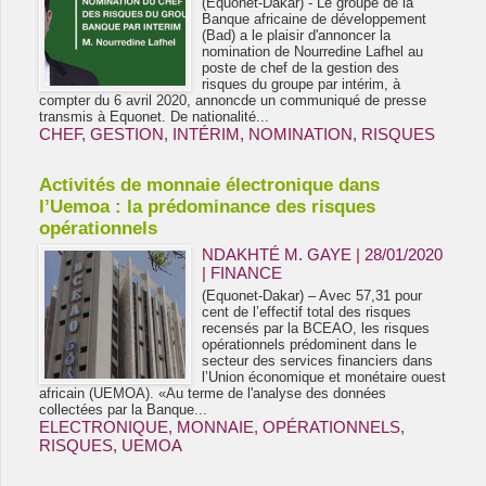
(Equonet-Dakar) - Le groupe de la
Banque africaine de développement
(Bad) a le plaisir d'annoncer la
nomination de Nourredine Lafhel au
poste de chef de la gestion des
risques du groupe par intérim, à
compter du 6 avril 2020, annoncde un communiqué de presse
transmis à Equonet. De nationalité...
CHEF
,
GESTION
,
INTÉRIM
,
NOMINATION
,
RISQUES
Activités de monnaie électronique dans
l’Uemoa : la prédominance des risques
opérationnels
NDAKHTÉ M. GAYE
| 28/01/2020
|
FINANCE
(Equonet-Dakar) – Avec 57,31 pour
cent de l’effectif total des risques
recensés par la BCEAO, les risques
opérationnels prédominent dans le
secteur des services financiers dans
l’Union économique et monétaire ouest
africain (UEMOA). «Au terme de l'analyse des données
collectées par la Banque...
ELECTRONIQUE
,
MONNAIE
,
OPÉRATIONNELS
,
RISQUES
,
UEMOA