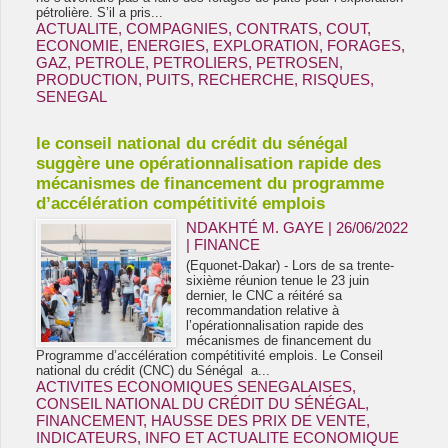
pétrolière. S’il a pris...
ACTUALITE
,
COMPAGNIES
,
CONTRATS
,
COUT
,
ECONOMIE
,
ENERGIES
,
EXPLORATION
,
FORAGES
,
GAZ
,
PETROLE
,
PETROLIERS
,
PETROSEN
,
PRODUCTION
,
PUITS
,
RECHERCHE
,
RISQUES
,
SENEGAL
le conseil national du crédit du sénégal
suggère une opérationnalisation rapide des
mécanismes de financement du programme
d’accélération compétitivité emplois
NDAKHTÉ M. GAYE
| 26/06/2022
|
FINANCE
(Equonet-Dakar) - Lors de sa trente-
sixième réunion tenue le 23 juin
dernier, le CNC a réitéré sa
recommandation relative à
l’opérationnalisation rapide des
mécanismes de financement du
Programme d’accélération compétitivité emplois. Le Conseil
national du crédit (CNC) du Sénégal a...
ACTIVITES ECONOMIQUES SENEGALAISES
,
CONSEIL NATIONAL DU CRÉDIT DU SÉNÉGAL
,
FINANCEMENT
,
HAUSSE DES PRIX DE VENTE
,
INDICATEURS
,
INFO ET ACTUALITE ECONOMIQUE