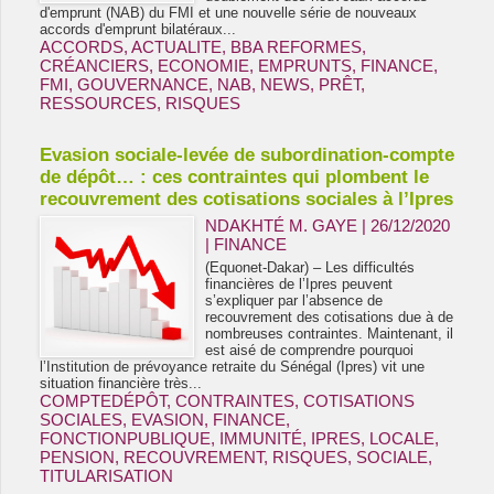
d'emprunt (NAB) du FMI et une nouvelle série de nouveaux
accords d'emprunt bilatéraux...
ACCORDS
,
ACTUALITE
,
BBA REFORMES
,
CRÉANCIERS
,
ECONOMIE
,
EMPRUNTS
,
FINANCE
,
FMI
,
GOUVERNANCE
,
NAB
,
NEWS
,
PRÊT
,
RESSOURCES
,
RISQUES
Evasion sociale-levée de subordination-compte
de dépôt… : ces contraintes qui plombent le
recouvrement des cotisations sociales à l’Ipres
NDAKHTÉ M. GAYE
| 26/12/2020
|
FINANCE
(Equonet-Dakar) – Les difficultés
financières de l’Ipres peuvent
s’expliquer par l’absence de
recouvrement des cotisations due à de
nombreuses contraintes. Maintenant, il
est aisé de comprendre pourquoi
l’Institution de prévoyance retraite du Sénégal (Ipres) vit une
situation financière très...
COMPTEDÉPÔT
,
CONTRAINTES
,
COTISATIONS
SOCIALES
,
EVASION
,
FINANCE
,
FONCTIONPUBLIQUE
,
IMMUNITÉ
,
IPRES
,
LOCALE
,
PENSION
,
RECOUVREMENT
,
RISQUES
,
SOCIALE
,
TITULARISATION