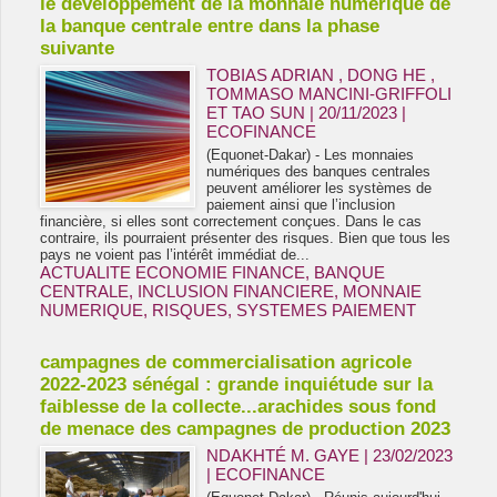
le développement de la monnaie numérique de
la banque centrale entre dans la phase
suivante
TOBIAS ADRIAN , DONG HE ,
TOMMASO MANCINI-GRIFFOLI
ET TAO SUN | 20/11/2023
|
ECOFINANCE
(Equonet-Dakar) - Les monnaies
numériques des banques centrales
peuvent améliorer les systèmes de
paiement ainsi que l’inclusion
financière, si elles sont correctement conçues. Dans le cas
contraire, ils pourraient présenter des risques. Bien que tous les
pays ne voient pas l’intérêt immédiat de...
ACTUALITE ECONOMIE FINANCE
,
BANQUE
CENTRALE
,
INCLUSION FINANCIERE
,
MONNAIE
NUMERIQUE
,
RISQUES
,
SYSTEMES PAIEMENT
campagnes de commercialisation agricole
2022-2023 sénégal : grande inquiétude sur la
faiblesse de la collecte...arachides sous fond
de menace des campagnes de production 2023
NDAKHTÉ M. GAYE
| 23/02/2023
|
ECOFINANCE