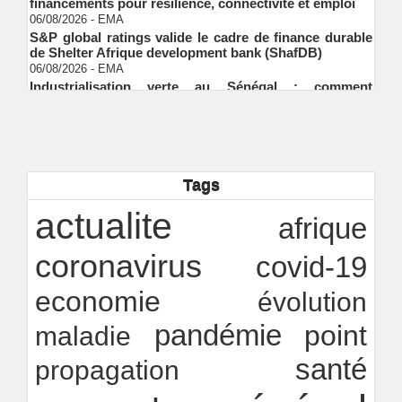
06/08/2026
-
EMA
S&P global ratings valide le cadre de finance durable
de Shelter Afrique development bank (ShafDB)
06/08/2026
-
EMA
Industrialisation verte au Sénégal : comment
transformer le dialogue d'experts en adhésion
citoyenne ?
Ndakhté M. GAYE
05/08/2026
-
Observatoire des finances locales - Obfiloc :
transparence locale, impact national
Ndakhté M. GAYE
26/07/2026
-
Tags
Rapport Bceao 2025 : résilience, transition et
innovation
actualite
afrique
Ndakhté M. GAYE
24/07/2026
-
coronavirus
covid-19
economie
évolution
pandémie
point
maladie
santé
propagation