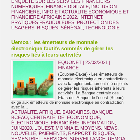
ENQUETE SUR LES SERVICES FINANCIERS
NUMERIQUES
,
FINANCE DIGITALE
,
INCLUSION
FINANCIERE
,
INFO ET ACTUALITE ECONOMIQUE ET
FINANCIERE AFRICAINE 2022
,
INTERNET
,
PRATIQUES FRAUDULEUES
,
PROTECTION DES
USAGERS
,
RISQUES
,
SÉNÉGAL
,
TECHNOLOGIE
Uemoa : les émetteurs de monnaie
électronique fautifs sommés de gérer les
risques liés à leurs activités
EQUONET | 22/03/2021
|
FINANCE
(Equonet-Dakar) - Les émetteurs de
monnaie électronique en contradiction
avec la réglementation ont été enjoints
de gérer les risques inhérents à leurs
activités. La Banque centrale des
Etats de l’Afrique de l’ouest (Bceao)
exige aux émetteurs de monnaie électronique en contradiction
avec la...
ACTUALITE
,
AFRIQUE
,
BANCAIRES
,
BANQUE
,
BCEAO
,
CENTRALE
,
DE
,
ECONOMIQUE
,
ÉLECTRONIQUE
,
FINANCIÈRE
,
INFORMATION
,
JUIN2020
,
L’OUEST
,
MONNAIE
,
MOYENS
,
NEWS
,
NOUVELLE
,
PAIEMENTS
,
RAPPORT
,
RISQUES
,
SEMESTRIEL
,
SERVICES
,
SURVEILLANCE
,
UEMOA