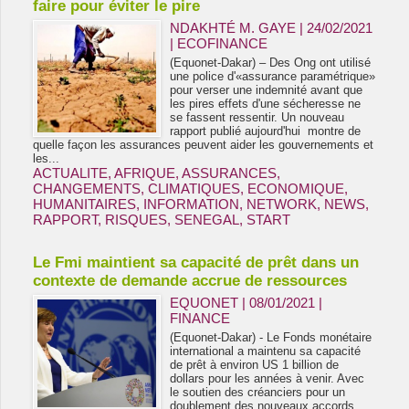
faire pour éviter le pire
NDAKHTÉ M. GAYE
| 24/02/2021
|
ECOFINANCE
(Equonet-Dakar) – Des Ong ont utilisé
une police d'«assurance paramétrique»
pour verser une indemnité avant que
les pires effets d'une sécheresse ne
se fassent ressentir. Un nouveau
rapport publié aujourd'hui montre de
quelle façon les assurances peuvent aider les gouvernements et
les...
ACTUALITE
,
AFRIQUE
,
ASSURANCES
,
CHANGEMENTS
,
CLIMATIQUES
,
ECONOMIQUE
,
HUMANITAIRES
,
INFORMATION
,
NETWORK
,
NEWS
,
RAPPORT
,
RISQUES
,
SENEGAL
,
START
Le Fmi maintient sa capacité de prêt dans un
contexte de demande accrue de ressources
EQUONET | 08/01/2021
|
FINANCE
(Equonet-Dakar) - Le Fonds monétaire
international a maintenu sa capacité
de prêt à environ US 1 billion de
dollars pour les années à venir. Avec
le soutien des créanciers pour un
doublement des nouveaux accords