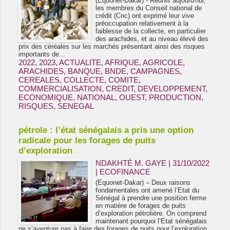
(Equonet-Dakar) - Réunis aujourd'hui,
les membres du Conseil national de
crédit (Cnc) ont exprimé leur vive
préoccupation relativement à la
faiblesse de la collecte, en particulier
des arachides, et au niveau élevé des
prix des céréales sur les marchés présentant ainsi des risques
importants de...
2022
,
2023
,
ACTUALITE
,
AFRIQUE
,
AGRICOLE
,
ARACHIDES
,
BANQUE
,
BNDE
,
CAMPAGNES
,
CEREALES
,
COLLECTE
,
COMITE
,
COMMERCIALISATION
,
CREDIT
,
DEVELOPPEMENT
,
ECONOMIQUE
,
NATIONAL
,
OUEST
,
PRODUCTION
,
RISQUES
,
SENEGAL
pétrole : l’état sénégalais a pris une option
radicale pour les forages de puits
d’exploration
NDAKHTÉ M. GAYE
| 31/10/2022
|
ECOFINANCE
(Equonet-Dakar) – Deux raisons
fondamentales ont amené l’Etat du
Sénégal à prendre une position ferme
en matière de forages de puits
d’exploration pétrolière. On comprend
maintenant pourquoi l’Etat sénégalais
ne s’aventure pas à faire des forages de puits pour l’exploration