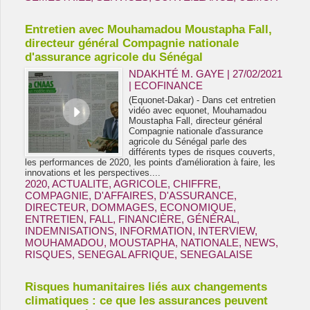
Entretien avec Mouhamadou Moustapha Fall,
directeur général Compagnie nationale
d'assurance agricole du Sénégal
NDAKHTÉ M. GAYE
| 27/02/2021
|
ECOFINANCE
(Equonet-Dakar) - Dans cet entretien
vidéo avec equonet, Mouhamadou
Moustapha Fall, directeur général
Compagnie nationale d'assurance
agricole du Sénégal parle des
différents types de risques couverts,
les performances de 2020, les points d'amélioration à faire, les
innovations et les perspectives....
2020
,
ACTUALITE
,
AGRICOLE
,
CHIFFRE
,
COMPAGNIE
,
D'AFFAIRES
,
D'ASSURANCE
,
DIRECTEUR
,
DOMMAGES
,
ECONOMIQUE
,
ENTRETIEN
,
FALL
,
FINANCIÈRE
,
GÉNÉRAL
,
INDEMNISATIONS
,
INFORMATION
,
INTERVIEW
,
MOUHAMADOU
,
MOUSTAPHA
,
NATIONALE
,
NEWS
,
RISQUES
,
SENEGAL AFRIQUE
,
SENEGALAISE
Risques humanitaires liés aux changements
climatiques : ce que les assurances peuvent