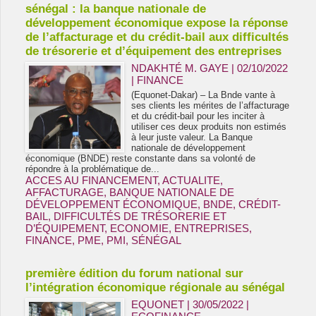
sénégal : la banque nationale de
développement économique expose la réponse
de l’affacturage et du crédit-bail aux difficultés
de trésorerie et d’équipement des entreprises
NDAKHTÉ M. GAYE
| 02/10/2022
|
FINANCE
(Equonet-Dakar) – La Bnde vante à
ses clients les mérites de l’affacturage
et du crédit-bail pour les inciter à
utiliser ces deux produits non estimés
à leur juste valeur. La Banque
nationale de développement
économique (BNDE) reste constante dans sa volonté de
répondre à la problématique de...
ACCES AU FINANCEMENT
,
ACTUALITE
,
AFFACTURAGE
,
BANQUE NATIONALE DE
DÉVELOPPEMENT ÉCONOMIQUE
,
BNDE
,
CRÉDIT-
BAIL
,
DIFFICULTÉS DE TRÉSORERIE ET
D’ÉQUIPEMENT
,
ECONOMIE
,
ENTREPRISES
,
FINANCE
,
PME
,
PMI
,
SÉNÉGAL
première édition du forum national sur
l’intégration économique régionale au sénégal
EQUONET | 30/05/2022
|