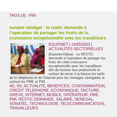
Energie & Mines Afrique
TAGS (3) : PMI
sonatel sénégal : le restic demande à
l’operateur de partager les fruits de la
croissance exceptionnelle avec les travailleurs
EQUONET | 14/05/2023
|
ACTUALITÉS SECTORIELLES
(Equonet-Dakar) - Le RESTIC
demande à l’operateur de partager les
fruits de cette croissance
exceptionnelle avec les travailleurs
afin de booster leur productivité et
surtout de revoir à la baisse les tarifs
de la téléphonie et de l’internet pour les ménages sénégalais et
surtout les PME et PMI...
4G
,
5G
,
ACTUALITE
,
BENEFICES
,
CONSOMMATION
,
CREDIT TELEPHONE
,
ECONOMIQUE
,
FACTURE
,
GREVE
,
INTERNET
,
MOBILE
,
OPERATEUR
,
PME
,
PMI
,
RESTIC DEMANDE
,
SALAIRE
,
SENEGAL
,
SONATEL
,
TECHNOLOGIE
,
TELECOMMUNICATION
,
TRAVAILLEURS