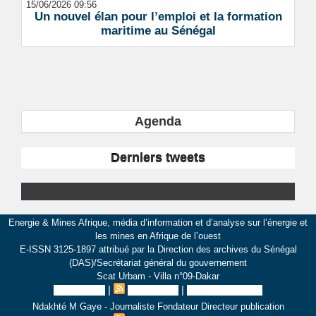
15/06/2026 09:56
Un nouvel élan pour l’emploi et la formation
maritime au Sénégal
Agenda
Derniers tweets
Energie & Mines Afrique, média d’information et d’analyse sur l’énergie et
les mines en Afrique de l’ouest
E-ISSN 3125-1897 attribué par la Direction des archives du Sénégal
(DAS)/Secrétariat général du gouvernement
Scat Urbam - Villa n°09-Dakar
|
|
Plan du site
Syndication
Inscription au site
Ndakhté M Gaye - Journaliste Fondateur Directeur publication