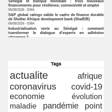
financements pour résilience, connectivité et emploi
06/08/2026
-
EMA
S&P global ratings valide le cadre de finance durable
de Shelter Afrique development bank (ShafDB)
06/08/2026
-
EMA
Industrialisation verte au Sénégal : comment
transformer le dialogue d'experts en adhésion
citoyenne ?
Ndakhté M. GAYE
05/08/2026
-
Observatoire des finances locales - Obfiloc :
transparence locale, impact national
Ndakhté M. GAYE
26/07/2026
-
Rapport Bceao 2025 : résilience, transition et
innovation
Tags
Ndakhté M. GAYE
24/07/2026
-
actualite
afrique
coronavirus
covid-19
economie
évolution
pandémie
point
maladie