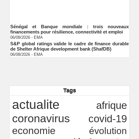
Sénégal et Banque mondiale : trois nouveaux
financements pour résilience, connectivité et emploi
06/08/2026
-
EMA
S&P global ratings valide le cadre de finance durable
de Shelter Afrique development bank (ShafDB)
06/08/2026
-
EMA
Industrialisation verte au Sénégal : comment
transformer le dialogue d'experts en adhésion
citoyenne ?
Ndakhté M. GAYE
05/08/2026
-
Observatoire des finances locales - Obfiloc :
transparence locale, impact national
Tags
Ndakhté M. GAYE
26/07/2026
-
Rapport Bceao 2025 : résilience, transition et
actualite
afrique
innovation
Ndakhté M. GAYE
24/07/2026
-
coronavirus
covid-19
economie
évolution