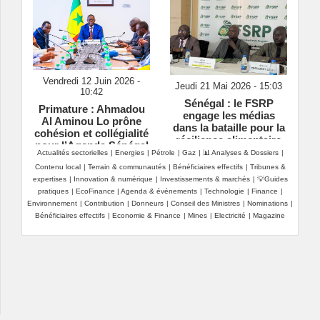
Vendredi 12 Juin 2026 -
Jeudi 21 Mai 2026 - 15:03
10:42
Sénégal : le FSRP
Primature : Ahmadou
engage les médias
Al Aminou Lo prône
dans la bataille pour la
cohésion et collégialité
résilience alimentaire
pour l’Agenda Sénégal
Actualités sectorielles
|
Energies
|
Pétrole
|
Gaz
|
📊 Analyses & Dossiers
|
2050
Contenu local
|
Terrain & communautés
|
Bénéficiaires effectifs
|
Tribunes &
expertises
|
Innovation & numérique
|
Investissements & marchés
|
💡Guides
pratiques
|
EcoFinance
|
Agenda & événements
|
Technologie
|
Finance
|
Environnement
|
Contribution
|
Donneurs
|
Conseil des Ministres
|
Nominations
|
Bénéficiaires effectifs
|
Economie & Finance
|
Mines
|
Electricité
|
Magazine