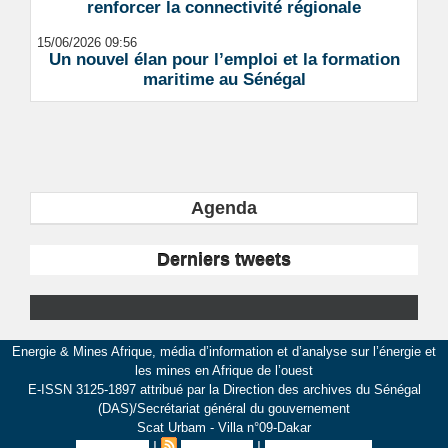
renforcer la connectivité régionale
15/06/2026 09:56
Un nouvel élan pour l’emploi et la formation
maritime au Sénégal
Agenda
Derniers tweets
Energie & Mines Afrique, média d’information et d’analyse sur l’énergie et
les mines en Afrique de l’ouest
E-ISSN 3125-1897 attribué par la Direction des archives du Sénégal
(DAS)/Secrétariat général du gouvernement
Scat Urbam - Villa n°09-Dakar
|
|
Plan du site
Syndication
Inscription au site