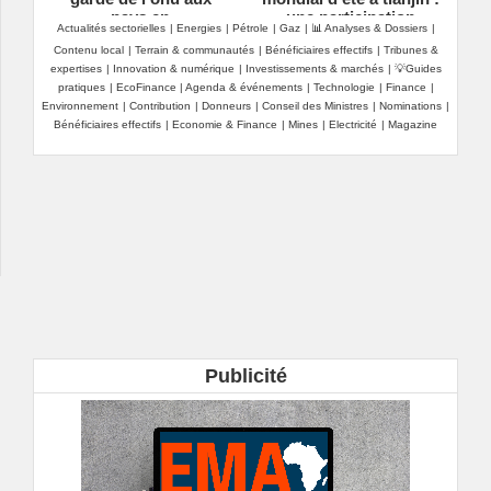
pays en
une participation
Actualités sectorielles
|
Energies
|
Pétrole
|
Gaz
|
📊 Analyses & Dossiers
|
développement
scrutée avec beaucoup
Contenu local
|
Terrain & communautés
|
Bénéficiaires effectifs
|
Tribunes &
d'attention
expertises
|
Innovation & numérique
|
Investissements & marchés
|
💡Guides
pratiques
|
EcoFinance
|
Agenda & événements
|
Technologie
|
Finance
|
Environnement
|
Contribution
|
Donneurs
|
Conseil des Ministres
|
Nominations
|
Bénéficiaires effectifs
|
Economie & Finance
|
Mines
|
Electricité
|
Magazine
Publicité