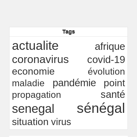
citoyenne ?
Ndakhté M. GAYE
05/08/2026
-
Observatoire des finances locales - Obfiloc :
transparence locale, impact national
Ndakhté M. GAYE
26/07/2026
-
Rapport Bceao 2025 : résilience, transition et
Tags
innovation
actualite
Ndakhté M. GAYE
24/07/2026
-
afrique
coronavirus
covid-19
economie
évolution
pandémie
point
maladie
santé
propagation
sénégal
senegal
situation
virus