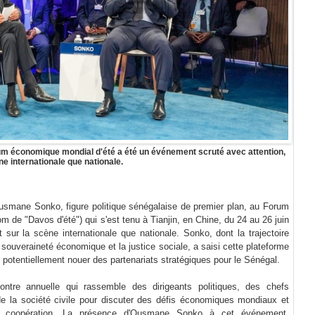
rum économique mondial d'été a été un événement scruté avec attention,
ne internationale que nationale.
 Ousmane Sonko, figure politique sénégalaise de premier plan, au Forum
de "Davos d'été") qui s'est tenu à Tianjin, en Chine, du 24 au 26 juin
 sur la scène internationale que nationale.
Sonko, dont la trajectoire
souveraineté économique et la justice sociale, a saisi cette plateforme
potentiellement nouer des partenariats stratégiques pour le Sénégal.
tre annuelle qui rassemble des dirigeants politiques, des chefs
 de la société civile pour discuter des défis économiques mondiaux et
coopération.
La présence d'Ousmane Sonko à cet événement,