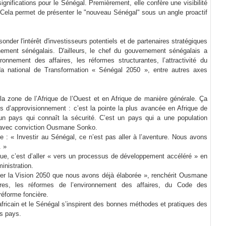
ignifications pour le Sénégal. Premièrement, elle confère une visibilité
. Cela permet de présenter le "nouveau Sénégal" sous un angle proactif
onder l'intérêt d'investisseurs potentiels et de partenaires stratégiques
nement sénégalais. D'ailleurs, le chef du gouvernement sénégalais a
ronnement des affaires, les réformes structurantes, l’attractivité du
nda national de Transformation « Sénégal 2050 », entre autres axes
a zone de l’Afrique de l’Ouest et en Afrique de manière générale. Ça
s d’approvisionnement : c’est la pointe la plus avancée en Afrique de
, un pays qui connaît la sécurité. C’est un pays qui a une population
né avec conviction Ousmane Sonko.
me : « Investir au Sénégal, ce n’est pas aller à l’aventure. Nous avons
. »
que, c’est d’aller « vers un processus de développement accéléré » en
inistration.
er la Vision 2050 que nous avons déjà élaborée », renchérit Ousmane
ères, les réformes de l’environnement des affaires, du Code des
réforme foncière.
ricain et le Sénégal s’inspirent des bonnes méthodes et pratiques des
os pays.