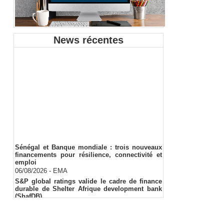
News récentes
Sénégal et Banque mondiale : trois nouveaux
financements pour résilience, connectivité et
emploi
06/08/2026
-
EMA
S&P global ratings valide le cadre de finance
durable de Shelter Afrique development bank
(ShafDB)
06/08/2026
-
EMA
Industrialisation verte au Sénégal : comment
transformer le dialogue d'experts en adhésion
citoyenne ?