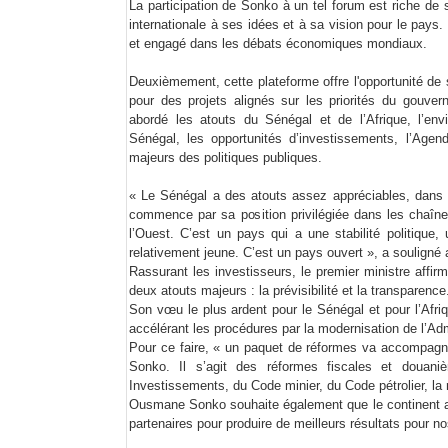
La participation de Sonko à un tel forum est riche de s
internationale à ses idées et à sa vision pour le pays
et engagé dans les débats économiques mondiaux.
Deuxièmement, cette plateforme offre l'opportunité de s
pour des projets alignés sur les priorités du gouver
abordé les atouts du Sénégal et de l’Afrique, l’envi
Sénégal, les opportunités d’investissements, l’Age
majeurs des politiques publiques.
« Le Sénégal a des atouts assez appréciables, dans l
commence par sa position privilégiée dans les chaîne
l’Ouest. C’est un pays qui a une stabilité politique
relativement jeune. C’est un pays ouvert », a soulig
Rassurant les investisseurs, le premier ministre affir
deux atouts majeurs : la prévisibilité et la transparence
Son vœu le plus ardent pour le Sénégal et pour l’Afri
accélérant les procédures par la modernisation de l’Adm
Pour ce faire, « un paquet de réformes va accompagn
Sonko. Il s’agit des réformes fiscales et douani
Investissements, du Code minier, du Code pétrolier, la 
Ousmane Sonko souhaite également que le continent af
partenaires pour produire de meilleurs résultats pour n