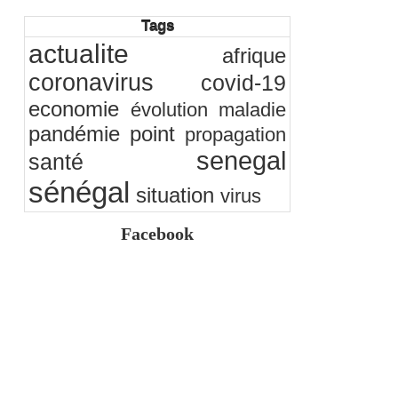
05/08/2026
-
Ndakhté M. GAYE
Tags
Observatoire des finances locales - Obfiloc :
transparence locale, impact national
actualite
afrique
26/07/2026
-
Ndakhté M. GAYE
Rapport Bceao 2025 : résilience, transition et
coronavirus
covid-19
innovation
24/07/2026
-
Ndakhté M. GAYE
economie
évolution
maladie
pandémie
point
propagation
senegal
santé
sénégal
situation
virus
Facebook