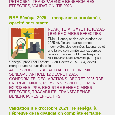
PETROSEN
,
TRANSPARENCE BENEFICIAIRES
EFFECTIFS
,
VALIDATION ITIE 2023
RBE Sénégal 2025 : transparence proclamée,
opacité persistante
NDAKHTÉ M. GAYE
| 16/10/2025
|
BÉNÉFICIAIRES EFFECTIFS
EMA - L’analyse des déclarations de
2025 révèle une transparence
incomplète, des données lacunaires et
une faible conformité aux exigences
légales. L’accès public au Registre
des bénéficiaires effectifs (RBE) au
Sénégal, prévu par l’article 12 du Décret 2025-1354, devait
marquer une rupture dans la...
ACCES PUBLIC RBE
,
ACTUALITE ECONOMIE
SENEGAL
,
ARTICLE 12 DECRET 2025
,
CONFORMITE
,
DECLARATIONS
,
DECRET 2025 RBE
,
ENERGIE
,
MINES
,
PERSONNES PILITIQUEMENT
EXPOSEES
,
PPE
,
REGISTRE BENEFICIAIRES
EFFECTIFS
,
TRACABILITE
,
TRANSPARENCE
BENEFICIAIRES EFFECTIFS
validation itie d'octobre 2024 : le sénégal à
l'épreuve de la divulgation complète et fiable