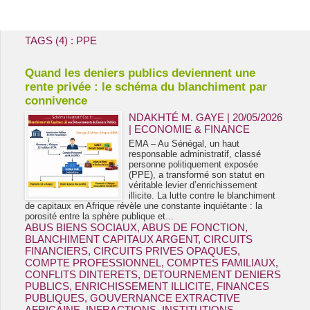
Energie & Mines Afrique
TAGS (4) : PPE
Quand les deniers publics deviennent une
rente privée : le schéma du blanchiment par
connivence
NDAKHTÉ M. GAYE
| 20/05/2026
|
ECONOMIE & FINANCE
EMA – Au Sénégal, un haut
responsable administratif, classé
personne politiquement exposée
(PPE), a transformé son statut en
véritable levier d’enrichissement
illicite. La lutte contre le blanchiment
de capitaux en Afrique révèle une constante inquiétante : la
porosité entre la sphère publique et...
ABUS BIENS SOCIAUX
,
ABUS DE FONCTION
,
BLANCHIMENT CAPITAUX ARGENT
,
CIRCUITS
FINANCIERS
,
CIRCUITS PRIVES OPAQUES
,
COMPTE PROFESSIONNEL
,
COMPTES FAMILIAUX
,
CONFLITS DINTERETS
,
DETOURNEMENT DENIERS
PUBLICS
,
ENRICHISSEMENT ILLICITE
,
FINANCES
PUBLIQUES
,
GOUVERNANCE EXTRACTIVE
AFRICAINE
,
INFRACTIONS
,
INSTITUTIONS