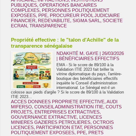
PUBLIQUES
,
OPERATIONS BANCAIRES
COMPLEXES
,
PERSONNES POLITIQUEMENT
EXPOSEES
,
PPE
,
PROCUREUR POOL JUDICIAIRE
FINANCIER
,
REDEVABILITE
,
SIGMA SARL
,
SOCIETE
ECRAN
,
TRANSPARENCE
Propriété effective : le "talon d'Achille" de la
transparence sénégalaise
NDAKHTÉ M. GAYE
| 26/03/2026
|
BÉNÉFICIAIRES EFFECTIFS
EMA - Si le score de 89/100 à la
Validation ITIE 2023 fait briller la
vitrine diplomatique du pays, l'arrière-
boutique des bénéficiaires effectifs
inquiète le Conseil d'administration
international. Le Sénégal est-il un
colosse aux pieds d'argile ? Si le score de 89/100 à la Validation
ITIE 2023...
ACCES DONNEES PROPRIETE EFFECTIVE
,
AUDI
MIFERSO
,
CONSEIL ADMINISTRATION ITIE
,
COUTS
PROJETS
,
ENTREPRISES EXTRACTIVES
,
GOUVERNANCE EXTRACTIVE
,
LICENCES
MINIERES GAZIERES PETROLIERES
,
OCTROIS
LICENCES
,
PARTICIPATION ETAT
,
PERSONNES
POLITIQUEMENT EXPOSEES
,
PPE
,
PRETS