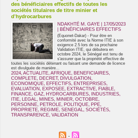
des bénéficiaires effectifs de toutes les
sociétés titulaires de titre minier et
d’hydrocarbures
NDAKHTÉ M. GAYE
| 17/05/2023
|
BÉNÉFICIAIRES EFFECTIFS
(Equonet-Dakar) - Pour être en
conformité avec la Norme ITIE à son
exigence 2.5 lors de sa prochaine
Validation ITIE, qui débutera en
octobre 2024, le Sénégal est tenu de
s'assurer que la propriété effective de
toutes les sociétés détenant ou faisant une demande de licence
est divulguée de manière...
2024
,
ACTUALITE
,
AFRIQUE
,
BENEFICIAIRES
,
COMPLETE
,
DECRET
,
DIVULGATION
,
ECONOMIQUE
,
EFFECTIFS
,
ENTREPRISES
,
EVALUATION
,
EXPOSEE
,
EXTRACTIVE
,
FIABLE
,
FINANCE
,
GAZ
,
HYDROCARBURES
,
INDUSTRIES
,
ITIE
,
LEGAL
,
MINES
,
MINIER
,
OCTOBRE
,
PERSONNE
,
PETROLE
,
POLITIQUE
,
PPE
,
PROPRIETE
,
REGIME
,
SENEGAL
,
SOCIÉTÉS
,
TRANSPARENCE
,
VALIDATION