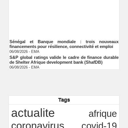
Sénégal et Banque mondiale : trois nouveaux
financements pour résilience, connectivité et emploi
06/08/2026
-
EMA
S&P global ratings valide le cadre de finance durable
de Shelter Afrique development bank (ShafDB)
06/08/2026
-
EMA
Industrialisation verte au Sénégal : comment
transformer le dialogue d'experts en adhésion
citoyenne ?
Ndakhté M. GAYE
05/08/2026
-
Observatoire des finances locales - Obfiloc :
transparence locale, impact national
Tags
Ndakhté M. GAYE
26/07/2026
-
Rapport Bceao 2025 : résilience, transition et
actualite
afrique
innovation
Ndakhté M. GAYE
24/07/2026
-
coronavirus
covid-19