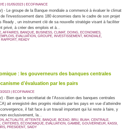
AYE
| 01/05/2023
|
ECOFINANCE
r) - Le groupe de la Banque mondiale a commencé à évaluer le climat
t de l'investissement dans 180 économies dans le cadre de son projet
 Ready , un instrument clé de sa nouvelle stratégie visant à faciliter
t privé, à créer des emplois et à...
E
,
AFFAIRES
,
BANQUE
,
BUSINESS
,
CLIMAT
,
DOING
,
ECONOMIES
,
EMPLOIS
,
EVALUATION
,
GROUPE
,
INVESTISSEMENT
,
MONDIALE
,
,
RAPPORT
,
READY
nomique : les gouverneurs des banques centrales
écanisme d’évaluation par les pairs
3/2023
|
ECOFINANCE
) - Bien que le secrétariat de l’Association des banques centrales
CA) ait enregistré des progrès réalisés par les pays en vue d’atteindre
 convergence, il fait face à un travail important qui lui reste à faire, y
non exclusivement, la...
ION
,
ACTUALITE
,
ATTEINTE
,
BANQUE
,
BCEAO
,
BRU
,
BUAH
,
CENTRALE
,
E
,
CRITERES
,
ECONOMIQUE
,
EVALUATION
,
GAMBIE
,
GOUVERNEUR
,
KASSI
,
IRS
,
PRESIDENT
,
SAIDY