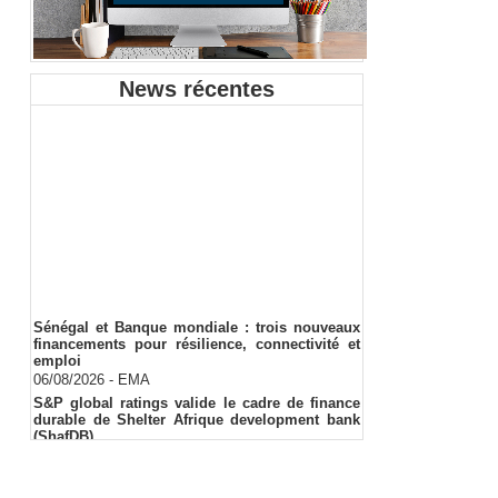
News récentes
Sénégal et Banque mondiale : trois nouveaux
financements pour résilience, connectivité et
emploi
06/08/2026
-
EMA
S&P global ratings valide le cadre de finance
durable de Shelter Afrique development bank
(ShafDB)
06/08/2026
-
EMA
Industrialisation verte au Sénégal : comment
transformer le dialogue d'experts en adhésion
citoyenne ?