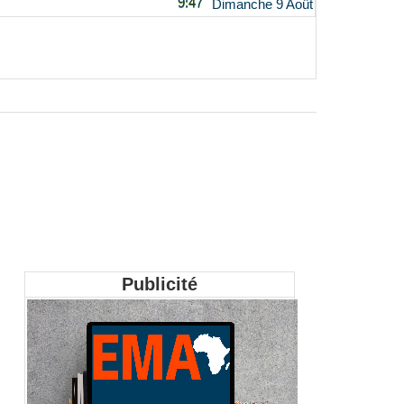
9:47
Dimanche 9 Août
Publicité