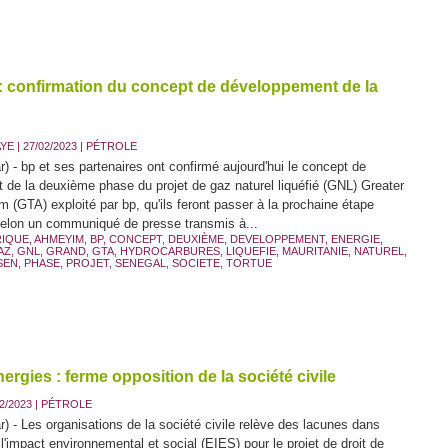
 : confirmation du concept de développement de la
AYE
| 27/02/2023
|
PÉTROLE
) - bp et ses partenaires ont confirmé aujourd'hui le concept de
de la deuxième phase du projet de gaz naturel liquéfié (GNL) Greater
 (GTA) exploité par bp, qu'ils feront passer à la prochaine étape
Selon un communiqué de presse transmis à...
RIQUE
,
AHMEYIM
,
BP
,
CONCEPT
,
DEUXIÈME
,
DEVELOPPEMENT
,
ENERGIE
,
AZ
,
GNL
,
GRAND
,
GTA
,
HYDROCARBURES
,
LIQUEFIE
,
MAURITANIE
,
NATUREL
,
SEN
,
PHASE
,
PROJET
,
SENEGAL
,
SOCIETE
,
TORTUE
ergies : ferme opposition de la société civile
2/2023
|
PÉTROLE
) - Les organisations de la société civile relève des lacunes dans
 l'impact environnemental et social (EIES) pour le projet de droit de