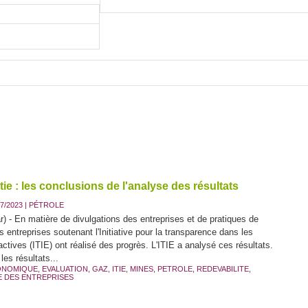
ie : les conclusions de l'analyse des résultats
7/2023
|
PÉTROLE
) - En matière de divulgations des entreprises et de pratiques de
es entreprises soutenant l'Initiative pour la transparence dans les
actives (ITIE) ont réalisé des progrès. L'ITIE a analysé ces résultats.
les résultats...
ONOMIQUE
,
EVALUATION
,
GAZ
,
ITIE
,
MINES
,
PETROLE
,
REDEVABILITE
,
 DES ENTREPRISES