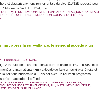
shore et d'autorisation environnementale du bloc 11B/12B proposé pour
 EP Afrique du Sud (TEEPSA). La...
RIQUE
,
CIVILE
,
DU
,
ENVIRONNEMENT
,
EVALUATION
,
EXPANSION
,
GAZ
,
IMPACT
,
SHORE
,
PÉTROLE
,
PLANS
,
PRODUCTION
,
SOCIAL
,
SOCIÉTÉ
,
SUD
,
S
 fmi : après la surveillance, le sénégal accède à un
AYE
| 10/01/2023
|
ECOFINANCE
) - À la suite des examens finaux dans le cadre du PCI, du SBA et du
onétaire international (Fmi) a décidé de faire un suivi plus étroits et
de la politique budgétaire du Sénégal avec un nouveau programme
es crédits accordés. Le Fonds...
ALITE
,
BUDGÉTAIRE
,
CONFIRMATION
,
COORDINATION
,
CRÉDIT
,
EVALUATION
,
FACILITÉ
,
FINANCEMENT
,
FMI
,
INSTRUMENT
,
POLITIQUE
,
OSTE
,
SENEGAL
,
SURVEILLANCE