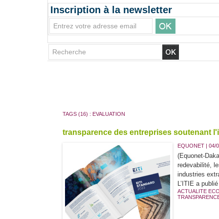
Inscription à la newsletter
TAGS (16) : EVALUATION
transparence des entreprises soutenant l'it
EQUONET | 04/0
(Equonet-Dakar
redevabilité, l
industries extr
L’ITIE a publié 
ACTUALITE EC
TRANSPARENCE