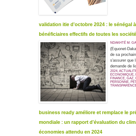
validation itie d'octobre 2024 : le sénégal 
bénéficiaires effectifs de toutes les sociét
NDAKHTÉ M. G
(Equonet-Dakar
de sa prochain
s'assurer que 
demande de lic
2024
,
ACTUALIT
ECONOMIQUE
,
FINANCE
,
GAZ
,
PERSONNE
,
PE
TRANSPARENC
business ready améliore et remplace le p
mondiale : un rapport d'évaluation du clim
économies attendu en 2024