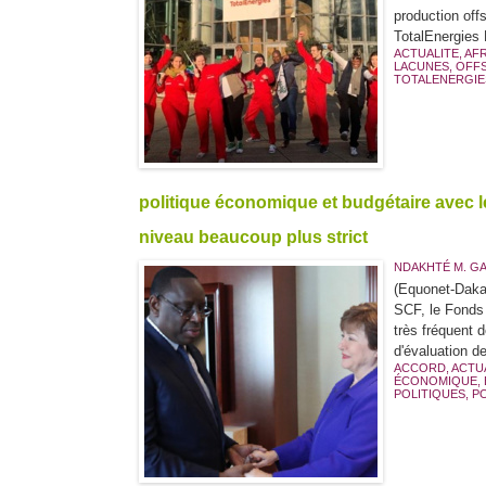
production off
TotalEnergies
ACTUALITE
,
AF
LACUNES
,
OFF
TOTALENERGIE
politique économique et budgétaire avec le
niveau beaucoup plus strict
NDAKHTÉ M. G
(Equonet-Dakar
SCF, le Fonds m
très fréquent 
d'évaluation d
ACCORD
,
ACTU
ÉCONOMIQUE
,
POLITIQUES
,
P