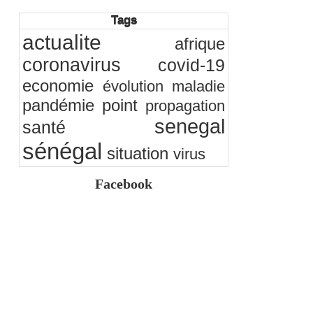
05/08/2026
-
Ndakhté M. GAYE
Tags
Observatoire des finances locales - Obfiloc :
transparence locale, impact national
actualite
afrique
26/07/2026
-
Ndakhté M. GAYE
Rapport Bceao 2025 : résilience, transition et
coronavirus
covid-19
innovation
24/07/2026
-
Ndakhté M. GAYE
economie
évolution
maladie
pandémie
point
propagation
senegal
santé
sénégal
situation
virus
Facebook