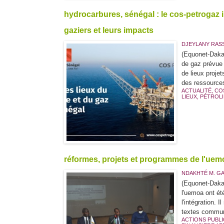
hydrocarbures, sénégal : le cos-petrogaz inv
gaziers et leurs impacts
DJEYLANY RASSO
(Equonet-Dakar
de gaz prévue 
de lieux projet
des ressources
ACTUALITÉ
,
CO
LIEUX
,
PÉTROL
réformes, projets et programmes de l'uemo
NDAKHTÉ M. G
(Equonet-Dakar
l'uemoa ont ét
l'intégration. 
textes communa
ACTIONS PUBL