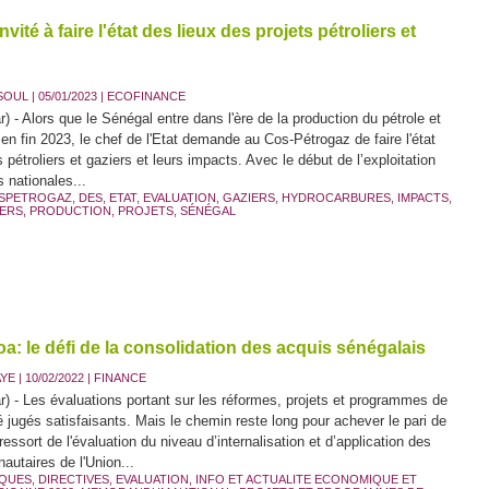
ité à faire l'état des lieux des projets pétroliers et
UL | 05/01/2023
|
ECOFINANCE
) - Alors que le Sénégal entre dans l'ère de la production du pétrole et
en fin 2023, le chef de l'Etat demande au Cos-Pétrogaz de faire l'état
s pétroliers et gaziers et leurs impacts. Avec le début de l’exploitation
 nationales...
SPETROGAZ
,
DES
,
ETAT
,
EVALUATION
,
GAZIERS
,
HYDROCARBURES
,
IMPACTS
,
IERS
,
PRODUCTION
,
PROJETS
,
SÉNÉGAL
a: le défi de la consolidation des acquis sénégalais
AYE
| 10/02/2022
|
FINANCE
) - Les évaluations portant sur les réformes, projets et programmes de
é jugés satisfaisants. Mais le chemin reste long pour achever le pari de
Il ressort de l'évaluation du niveau d’internalisation et d’application des
utaires de l'Union...
IQUES
,
DIRECTIVES
,
EVALUATION
,
INFO ET ACTUALITE ECONOMIQUE ET