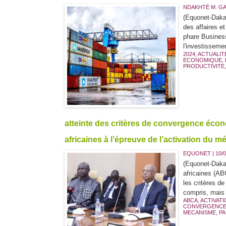
NDAKHTÉ M. G
(Equonet-Daka
des affaires e
phare Business
l'investissemen
2024
,
ACTUALIT
ECONOMIQUE
,
PRODUCTIVITE
atteinte des critères de convergence éco
africaines à l’épreuve de l’activation du m
EQUONET | 10/0
(Equonet-Dakar
africaines (AB
les critères de
compris, mais 
ABCA
,
ACTIVAT
CONVERGENC
MECANISME
,
PA