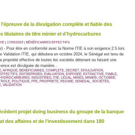
à l'épreuve de la divulgation complète et fiable des
és titulaires de titre minier et d’hydrocarbures
AYE
| 17/05/2023
|
BÉNÉFICIAIRES EFFECTIFS
) - Pour être en conformité avec la Norme ITIE à son exigence 2.5 lors
e Validation ITIE, qui débutera en octobre 2024, le Sénégal est tenu de
la propriété effective de toutes les sociétés détenant ou faisant une
ence est divulguée de manière...
E
,
AFRIQUE
,
BENEFICIAIRES
,
COMPLETE
,
DECRET
,
DIVULGATION
,
EFFECTIFS
,
ENTREPRISES
,
EVALUATION
,
EXPOSEE
,
EXTRACTIVE
,
FIABLE
,
HYDROCARBURES
,
INDUSTRIES
,
ITIE
,
LEGAL
,
MINES
,
MINIER
,
OCTOBRE
,
TROLE
,
POLITIQUE
,
PPE
,
PROPRIETE
,
REGIME
,
SENEGAL
,
SOCIÉTÉS
,
E
,
VALIDATION
récédent projet doing business du groupe de la banque
at des affaires et de l'investissement dans 180