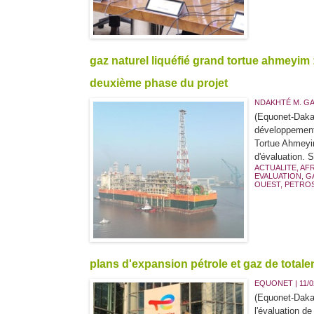
gaz naturel liquéfié grand tortue ahmeyim
deuxième phase du projet
NDAKHTÉ M. G
(Equonet-Dakar
développement 
Tortue Ahmeyim
d'évaluation. 
ACTUALITE
,
AF
EVALUATION
,
G
OUEST
,
PETRO
plans d'expansion pétrole et gaz de totalen
EQUONET | 11/0
(Equonet-Dakar
l'évaluation de