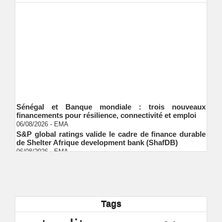
Sénégal et Banque mondiale : trois nouveaux
financements pour résilience, connectivité et emploi
06/08/2026
-
EMA
S&P global ratings valide le cadre de finance durable
de Shelter Afrique development bank (ShafDB)
06/08/2026
-
EMA
Industrialisation verte au Sénégal : comment
transformer le dialogue d'experts en adhésion
citoyenne ?
Ndakhté M. GAYE
05/08/2026
-
Observatoire des finances locales - Obfiloc :
transparence locale, impact national
Tags
Ndakhté M. GAYE
26/07/2026
-
Rapport Bceao 2025 : résilience, transition et