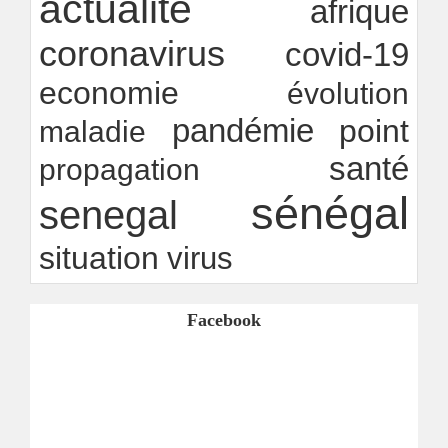
actualite
afrique
innovation
Ndakhté M. GAYE
24/07/2026
-
coronavirus
covid-19
economie
évolution
pandémie
point
maladie
santé
propagation
sénégal
senegal
situation
virus
Facebook