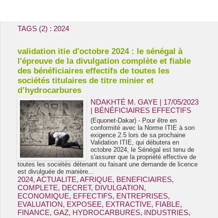
Energie & Mines Afrique
TAGS (2) : 2024
validation itie d'octobre 2024 : le sénégal à
l'épreuve de la divulgation complète et fiable
des bénéficiaires effectifs de toutes les
sociétés titulaires de titre minier et
d’hydrocarbures
NDAKHTÉ M. GAYE
| 17/05/2023
|
BÉNÉFICIAIRES EFFECTIFS
(Equonet-Dakar) - Pour être en
conformité avec la Norme ITIE à son
exigence 2.5 lors de sa prochaine
Validation ITIE, qui débutera en
octobre 2024, le Sénégal est tenu de
s'assurer que la propriété effective de
toutes les sociétés détenant ou faisant une demande de licence
est divulguée de manière...
2024
,
ACTUALITE
,
AFRIQUE
,
BENEFICIAIRES
,
COMPLETE
,
DECRET
,
DIVULGATION
,
ECONOMIQUE
,
EFFECTIFS
,
ENTREPRISES
,
EVALUATION
,
EXPOSEE
,
EXTRACTIVE
,
FIABLE
,
FINANCE
,
GAZ
,
HYDROCARBURES
,
INDUSTRIES
,