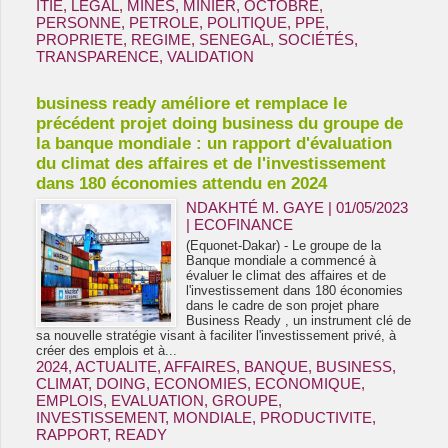
ITIE
,
LEGAL
,
MINES
,
MINIER
,
OCTOBRE
,
PERSONNE
,
PETROLE
,
POLITIQUE
,
PPE
,
PROPRIETE
,
REGIME
,
SENEGAL
,
SOCIÉTÉS
,
TRANSPARENCE
,
VALIDATION
business ready améliore et remplace le
précédent projet doing business du groupe de
la banque mondiale : un rapport d'évaluation
du climat des affaires et de l'investissement
dans 180 économies attendu en 2024
NDAKHTÉ M. GAYE
| 01/05/2023
|
ECOFINANCE
(Equonet-Dakar) - Le groupe de la
Banque mondiale a commencé à
évaluer le climat des affaires et de
l'investissement dans 180 économies
dans le cadre de son projet phare
Business Ready , un instrument clé de
sa nouvelle stratégie visant à faciliter l'investissement privé, à
créer des emplois et à...
2024
,
ACTUALITE
,
AFFAIRES
,
BANQUE
,
BUSINESS
,
CLIMAT
,
DOING
,
ECONOMIES
,
ECONOMIQUE
,
EMPLOIS
,
EVALUATION
,
GROUPE
,
INVESTISSEMENT
,
MONDIALE
,
PRODUCTIVITE
,
RAPPORT
,
READY