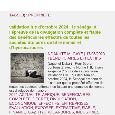
Energie & Mines Afrique
TAGS (3) : PROPRIETE
validation itie d'octobre 2024 : le sénégal à
l'épreuve de la divulgation complète et fiable
des bénéficiaires effectifs de toutes les
sociétés titulaires de titre minier et
d’hydrocarbures
NDAKHTÉ M. GAYE
| 17/05/2023
|
BÉNÉFICIAIRES EFFECTIFS
(Equonet-Dakar) - Pour être en
conformité avec la Norme ITIE à son
exigence 2.5 lors de sa prochaine
Validation ITIE, qui débutera en
octobre 2024, le Sénégal est tenu de
s'assurer que la propriété effective de
toutes les sociétés détenant ou faisant une demande de licence
est divulguée de manière...
2024
,
ACTUALITE
,
AFRIQUE
,
BENEFICIAIRES
,
COMPLETE
,
DECRET
,
DIVULGATION
,
ECONOMIQUE
,
EFFECTIFS
,
ENTREPRISES
,
EVALUATION
,
EXPOSEE
,
EXTRACTIVE
,
FIABLE
,
FINANCE
,
GAZ
,
HYDROCARBURES
,
INDUSTRIES
,