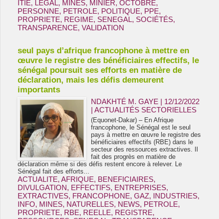
ITIE
,
LEGAL
,
MINES
,
MINIER
,
OCTOBRE
,
PERSONNE
,
PETROLE
,
POLITIQUE
,
PPE
,
PROPRIETE
,
REGIME
,
SENEGAL
,
SOCIÉTÉS
,
TRANSPARENCE
,
VALIDATION
seul pays d’afrique francophone à mettre en
œuvre le registre des bénéficiaires effectifs, le
sénégal poursuit ses efforts en matière de
déclaration, mais les défis demeurent
importants
NDAKHTÉ M. GAYE
| 12/12/2022
|
ACTUALITÉS SECTORIELLES
(Equonet-Dakar) – En Afrique
francophone, le Sénégal est le seul
pays à mettre en œuvre le registre des
bénéficiaires effectifs (RBE) dans le
secteur des ressources extractives. Il
fait des progrès en matière de
déclaration même si des défis restent encore à relever. Le
Sénégal fait des efforts...
ACTUALITE
,
AFRIQUE
,
BENEFICIAIRES
,
DIVULGATION
,
EFFECTIFS
,
ENTREPRISES
,
EXTRACTIVES
,
FRANCOPHONE
,
GAZ
,
INDUSTRIES
,
INFO
,
MINES
,
NATURELLES
,
NEWS
,
PETROLE
,
PROPRIETE
,
RBE
,
REELLE
,
REGISTRE
,