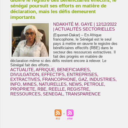
œuvre le registre des bénéficiaires effectifs, le
sénégal poursuit ses efforts en matière de
déclaration, mais les défis demeurent
importants
NDAKHTÉ M. GAYE
| 12/12/2022
|
ACTUALITÉS SECTORIELLES
(Equonet-Dakar) – En Afrique
francophone, le Sénégal est le seul
pays à mettre en œuvre le registre des
bénéficiaires effectifs (RBE) dans le
secteur des ressources extractives. Il
fait des progrès en matière de
déclaration même si des défis restent encore à relever. Le
Sénégal fait des efforts...
ACTUALITE
,
AFRIQUE
,
BENEFICIAIRES
,
DIVULGATION
,
EFFECTIFS
,
ENTREPRISES
,
EXTRACTIVES
,
FRANCOPHONE
,
GAZ
,
INDUSTRIES
,
INFO
,
MINES
,
NATURELLES
,
NEWS
,
PETROLE
,
PROPRIETE
,
RBE
,
REELLE
,
REGISTRE
,
RESSOURCES
,
SENEGAL
,
TRANSPARENCE