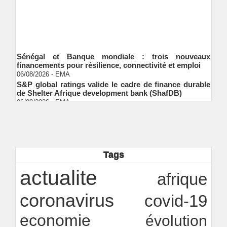
Sénégal et Banque mondiale : trois nouveaux
financements pour résilience, connectivité et emploi
06/08/2026
-
EMA
S&P global ratings valide le cadre de finance durable
de Shelter Afrique development bank (ShafDB)
06/08/2026
-
EMA
Industrialisation verte au Sénégal : comment
transformer le dialogue d'experts en adhésion
citoyenne ?
Ndakhté M. GAYE
05/08/2026
-
Observatoire des finances locales - Obfiloc :
transparence locale, impact national
Tags
Ndakhté M. GAYE
26/07/2026
-
actualite
Rapport Bceao 2025 : résilience, transition et
afrique
innovation
Ndakhté M. GAYE
24/07/2026
-
coronavirus
covid-19
economie
évolution