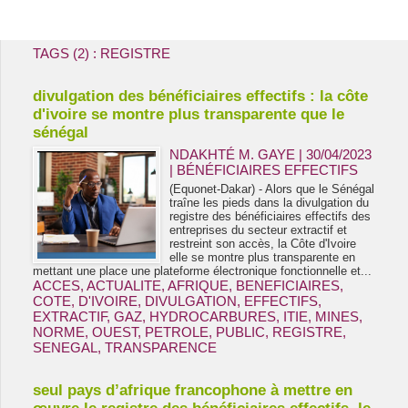
Energie & Mines Afrique
TAGS (2) : REGISTRE
divulgation des bénéficiaires effectifs : la côte
d'ivoire se montre plus transparente que le
sénégal
NDAKHTÉ M. GAYE
| 30/04/2023
|
BÉNÉFICIAIRES EFFECTIFS
(Equonet-Dakar) - Alors que le Sénégal
traîne les pieds dans la divulgation du
registre des bénéficiaires effectifs des
entreprises du secteur extractif et
restreint son accès, la Côte d'Ivoire
elle se montre plus transparente en
mettant une place une plateforme électronique fonctionnelle et...
ACCES
,
ACTUALITE
,
AFRIQUE
,
BENEFICIAIRES
,
COTE
,
D'IVOIRE
,
DIVULGATION
,
EFFECTIFS
,
EXTRACTIF
,
GAZ
,
HYDROCARBURES
,
ITIE
,
MINES
,
NORME
,
OUEST
,
PETROLE
,
PUBLIC
,
REGISTRE
,
SENEGAL
,
TRANSPARENCE
seul pays d’afrique francophone à mettre en