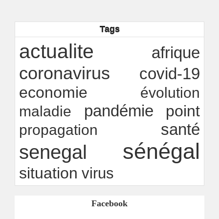
Ndakhté M. GAYE
05/08/2026
-
Observatoire des finances locales - Obfiloc :
transparence locale, impact national
Tags
Ndakhté M. GAYE
26/07/2026
-
Rapport Bceao 2025 : résilience, transition et
actualite
afrique
innovation
Ndakhté M. GAYE
24/07/2026
-
coronavirus
covid-19
economie
évolution
pandémie
point
maladie
santé
propagation
sénégal
senegal
situation
virus
Facebook