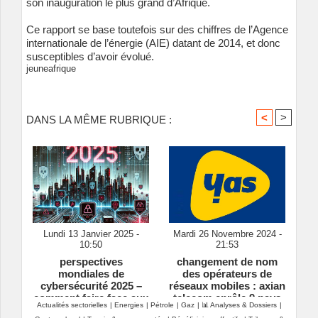
son inauguration le plus grand d’Afrique.
Ce rapport se base toutefois sur des chiffres de l’Agence
internationale de l’énergie (AIE) datant de 2014, et donc
susceptibles d’avoir évolué.
jeuneafrique
<
>
DANS LA MÊME RUBRIQUE :
Lundi 13 Janvier 2025 -
Mardi 26 Novembre 2024 -
10:50
21:53
perspectives
changement de nom
mondiales de
des opérateurs de
cybersécurité 2025 –
réseaux mobiles : axian
comment faire face aux
telecom enrôle 9 pays
Actualités sectorielles
|
Energies
|
Pétrole
|
Gaz
|
📊 Analyses & Dossiers
|
complexités
dont le sénégal sous