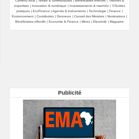
Contenu local
|
Terrain & communautés
|
Bénéficiaires effectifs
|
Tribunes &
croissantes de la
une même marque
expertises
|
Innovation & numérique
|
Investissements & marchés
|
💡Guides
cybersécurité
pratiques
|
EcoFinance
|
Agenda & événements
|
Technologie
|
Finance
|
Environnement
|
Contribution
|
Donneurs
|
Conseil des Ministres
|
Nominations
|
Bénéficiaires effectifs
|
Economie & Finance
|
Mines
|
Electricité
|
Magazine
Publicité