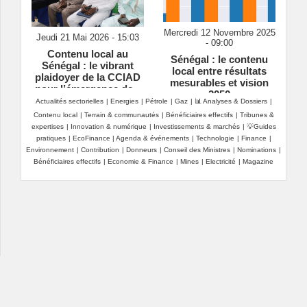
Mercredi 12 Novembre 2025
Jeudi 21 Mai 2026 - 15:03
- 09:00
Contenu local au
Sénégal : le contenu
Sénégal : le vibrant
local entre résultats
plaidoyer de la CCIAD
mesurables et vision
pour l’émergence de «
2050
champions nationaux »
Actualités sectorielles
|
Energies
|
Pétrole
|
Gaz
|
📊 Analyses & Dossiers
|
Contenu local
|
Terrain & communautés
|
Bénéficiaires effectifs
|
Tribunes &
expertises
|
Innovation & numérique
|
Investissements & marchés
|
💡Guides
pratiques
|
EcoFinance
|
Agenda & événements
|
Technologie
|
Finance
|
Environnement
|
Contribution
|
Donneurs
|
Conseil des Ministres
|
Nominations
|
Bénéficiaires effectifs
|
Economie & Finance
|
Mines
|
Electricité
|
Magazine