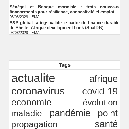
Sénégal et Banque mondiale : trois nouveaux
financements pour résilience, connectivité et emploi
06/08/2026
-
EMA
S&P global ratings valide le cadre de finance durable
de Shelter Afrique development bank (ShafDB)
06/08/2026
-
EMA
Industrialisation verte au Sénégal : comment
transformer le dialogue d'experts en adhésion
citoyenne ?
Ndakhté M. GAYE
05/08/2026
-
Observatoire des finances locales - Obfiloc :
transparence locale, impact national
Tags
Ndakhté M. GAYE
26/07/2026
-
Rapport Bceao 2025 : résilience, transition et
actualite
afrique
innovation
Ndakhté M. GAYE
24/07/2026
-
coronavirus
covid-19
economie
évolution
pandémie
point
maladie
santé
propagation