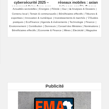
cybersécurité 2025 –
réseaux mobiles : axian
comment faire face aux
telecom enrôle 9 pays
Actualités sectorielles
|
Energies
|
Pétrole
|
Gaz
|
📊 Analyses & Dossiers
|
complexités
dont le sénégal sous
Contenu local
|
Terrain & communautés
|
Bénéficiaires effectifs
|
Tribunes &
croissantes de la
une même marque
expertises
|
Innovation & numérique
|
Investissements & marchés
|
💡Guides
cybersécurité
pratiques
|
EcoFinance
|
Agenda & événements
|
Technologie
|
Finance
|
Environnement
|
Contribution
|
Donneurs
|
Conseil des Ministres
|
Nominations
|
Bénéficiaires effectifs
|
Economie & Finance
|
Mines
|
Electricité
|
Magazine
Publicité