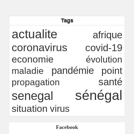
citoyenne ?
Ndakhté M. GAYE
05/08/2026
-
Observatoire des finances locales - Obfiloc :
transparence locale, impact national
Tags
Ndakhté M. GAYE
26/07/2026
-
Rapport Bceao 2025 : résilience, transition et
actualite
afrique
innovation
Ndakhté M. GAYE
24/07/2026
-
coronavirus
covid-19
economie
évolution
pandémie
point
maladie
santé
propagation
sénégal
senegal
situation
virus
Facebook