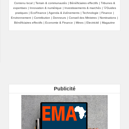
Contenu local
|
Terrain & communautés
|
Bénéficiaires effectifs
|
Tribunes &
expertises
|
Innovation & numérique
|
Investissements & marchés
|
💡Guides
pratiques
|
EcoFinance
|
Agenda & événements
|
Technologie
|
Finance
|
Environnement
|
Contribution
|
Donneurs
|
Conseil des Ministres
|
Nominations
|
Bénéficiaires effectifs
|
Economie & Finance
|
Mines
|
Electricité
|
Magazine
Publicité