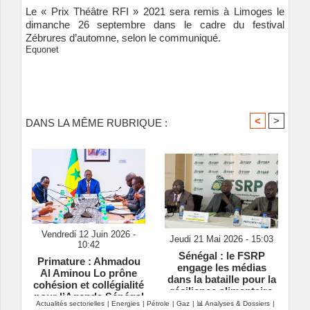
Le « Prix Théâtre RFI » 2021 sera remis à Limoges le
dimanche 26 septembre dans le cadre du festival
Zébrures d’automne, selon le communiqué.
Equonet
<
>
DANS LA MÊME RUBRIQUE :
Vendredi 12 Juin 2026 -
Jeudi 21 Mai 2026 - 15:03
10:42
Sénégal : le FSRP
Primature : Ahmadou
engage les médias
Al Aminou Lo prône
dans la bataille pour la
cohésion et collégialité
résilience alimentaire
pour l’Agenda Sénégal
Actualités sectorielles
|
Energies
|
Pétrole
|
Gaz
|
📊 Analyses & Dossiers
|
2050