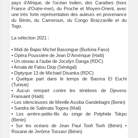
pays d’Afrique, de l’océan Indien, des Caraïbes (hors
France d’Outre-mer), du Proche et Moyen-Orient, avec
une très forte représentation des auteurs en provenance
du Bénin, du Cameroun, du Congo Brazzaville et du
Togo.
La sélection 2021 :
• Midi de Bapio Michel Bassingue (Burkina Faso)
• Opéra Poussière de Jean D’Amérique (Haïti)
• Un oiseau à l’aube de Jocelyn Danga (RDC)
• Amala de Fatou Diop (Sénégal)
• Diptyque 13 de Michael Disanka (RDC)
• Quelque part dans le temps de Basma El Euchi
(Tunisie)
• Aucun rempart contre les ténèbres de Djevens
Fransaint (Haïti)
• Les silencieuses de Mireille Assiba Gandebagni (Benin)
• Sandra de Salimata Togora (Mali)
• Les arrière-petits-fils du singe de Pelphide Tokpo
(Benin)
• Sur les océans de Jean Paul Tooh Tooh (Bénin) •
Roxane de Jerôme Tossavi (Bénin)