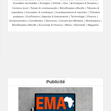
comment faire face aux
telecom enrôle 9 pays
Actualités sectorielles
|
Energies
|
Pétrole
|
Gaz
|
📊 Analyses & Dossiers
|
complexités
dont le sénégal sous
Contenu local
|
Terrain & communautés
|
Bénéficiaires effectifs
|
Tribunes &
croissantes de la
une même marque
expertises
|
Innovation & numérique
|
Investissements & marchés
|
💡Guides
cybersécurité
pratiques
|
EcoFinance
|
Agenda & événements
|
Technologie
|
Finance
|
Environnement
|
Contribution
|
Donneurs
|
Conseil des Ministres
|
Nominations
|
Bénéficiaires effectifs
|
Economie & Finance
|
Mines
|
Electricité
|
Magazine
Publicité