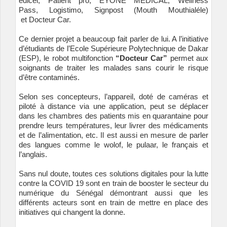
edicel
,
Patient pro
,
EYONE MEDICAL
,
Wellness
Pass
,
Logistimo
,
Signpost (Mouth Mouthialéle)
et
Docteur Car
.
Ce dernier projet a beaucoup fait parler de lui. A l’initiative
d’étudiants de l’Ecole Supérieure Polytechnique de Dakar
(
ESP
), le robot multifonction
“Docteur Car”
permet aux
soignants de traiter les malades sans courir le risque
d’être contaminés.
Selon ses concepteurs, l’appareil, doté de caméras et
piloté à distance via une application, peut se déplacer
dans les chambres des patients mis en quarantaine pour
prendre leurs températures, leur livrer des médicaments
et de l’alimentation, etc. Il est aussi en mesure de parler
des langues comme le wolof, le pulaar, le français et
l’anglais.
Sans nul doute, toutes ces solutions digitales pour la lutte
contre la COVID 19 sont en train de booster le secteur du
numérique du Sénégal démontrant aussi que les
différents acteurs sont en train de mettre en place des
initiatives qui changent la donne.