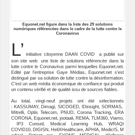
Equonet.net figure dans la liste des 29 solutions
numériques référencées dans le cadre de la lutte contre le
Coronavirus
L’
initiative citoyenne
DAAN COVID
a publié sur
son
site web
une liste de solutions référencée dans la
lutte contre le Coronavirus parmi lesquelles Equonet.net.
Edité par l’entreprise Gaye Médias,
Equonet.net
s’est
distingué par sa solution de lutte contre la désinformation.
C’est un web média économique de confiance qui produit
un contenu vérifié et de qualité issu de sources fiables.
Au total, vingt-neuf projets ont été sélectionnés
:
KASSUMAY
,
Dimagi
,
SICOGED
,
IDinsight
,
SORMAS
,
Mitrelli
,
Optis Telecom
,
PNUD
,
Corona Tracking
,
ERA
CORONA
,
Equonet.net
,
jootaali
,
REMA
,
TLM360
,
Viamo
,
IP3 Conseil
,
Medical Learning Hub
,
WRAQI
COVID10
,
DIGISN
,
HeliXHealthcare
,
APHIA
,
MedicIS
,
M