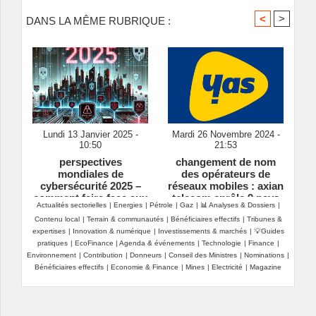
<
>
DANS LA MÊME RUBRIQUE :
Lundi 13 Janvier 2025 -
Mardi 26 Novembre 2024 -
10:50
21:53
perspectives
changement de nom
mondiales de
des opérateurs de
cybersécurité 2025 –
réseaux mobiles : axian
comment faire face aux
telecom enrôle 9 pays
Actualités sectorielles
|
Energies
|
Pétrole
|
Gaz
|
📊 Analyses & Dossiers
|
complexités
dont le sénégal sous
Contenu local
|
Terrain & communautés
|
Bénéficiaires effectifs
|
Tribunes &
croissantes de la
une même marque
expertises
|
Innovation & numérique
|
Investissements & marchés
|
💡Guides
cybersécurité
pratiques
|
EcoFinance
|
Agenda & événements
|
Technologie
|
Finance
|
Environnement
|
Contribution
|
Donneurs
|
Conseil des Ministres
|
Nominations
|
Bénéficiaires effectifs
|
Economie & Finance
|
Mines
|
Electricité
|
Magazine