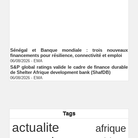
Sénégal et Banque mondiale : trois nouveaux
financements pour résilience, connectivité et emploi
06/08/2026
-
EMA
S&P global ratings valide le cadre de finance durable
de Shelter Afrique development bank (ShafDB)
06/08/2026
-
EMA
Industrialisation verte au Sénégal : comment
transformer le dialogue d'experts en adhésion
citoyenne ?
Ndakhté M. GAYE
05/08/2026
-
Observatoire des finances locales - Obfiloc :
transparence locale, impact national
Tags
Ndakhté M. GAYE
26/07/2026
-
Rapport Bceao 2025 : résilience, transition et
actualite
afrique
innovation
Ndakhté M. GAYE
24/07/2026
-