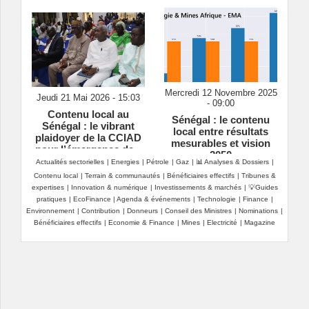
Mercredi 12 Novembre 2025
Jeudi 21 Mai 2026 - 15:03
- 09:00
Contenu local au
Sénégal : le contenu
Sénégal : le vibrant
local entre résultats
plaidoyer de la CCIAD
mesurables et vision
pour l’émergence de «
2050
champions nationaux »
Actualités sectorielles
|
Energies
|
Pétrole
|
Gaz
|
📊 Analyses & Dossiers
|
Contenu local
|
Terrain & communautés
|
Bénéficiaires effectifs
|
Tribunes &
expertises
|
Innovation & numérique
|
Investissements & marchés
|
💡Guides
pratiques
|
EcoFinance
|
Agenda & événements
|
Technologie
|
Finance
|
Environnement
|
Contribution
|
Donneurs
|
Conseil des Ministres
|
Nominations
|
Bénéficiaires effectifs
|
Economie & Finance
|
Mines
|
Electricité
|
Magazine