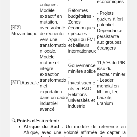
économiques
critiques.
Modèle
Réformes
- Projets
extractif en
budgétaires -
gaziers à fort
mutation,
Zones
potentiel -
🇲🇿
avec volonté
économiques
Dépendance
Mozambique
de réorienter
spéciales -
persistante
vers une
Appui du FMI
aux groupes
transformatio
et bailleurs
étrangers
n locale.
internationaux
Modèle
-
mature et
11,5 % du PIB
Gouvernance
intégré :
issu du
minière solide
extraction,
secteur minier
-
transformatio
- Leader
🇦🇺 Australie
Investisseme
n et
mondial en
nts en R&D -
exportation
lithium, fer,
Relations
dans un cadre
bauxite,
universités et
industriel
uranium
industrie
avancé.
🔍 Points clés à retenir
Afrique du Sud
: Un modèle de référence en
Afrique, avec une volonté affirmée de capter la