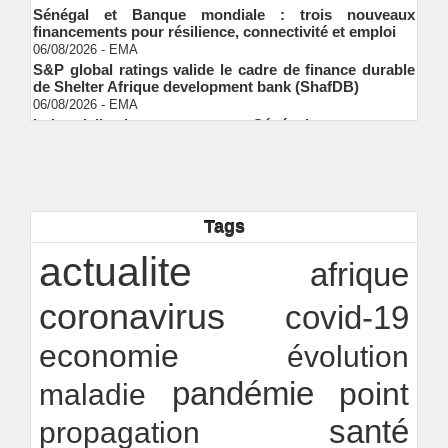
Sénégal et Banque mondiale : trois nouveaux
financements pour résilience, connectivité et emploi
06/08/2026
-
EMA
S&P global ratings valide le cadre de finance durable
de Shelter Afrique development bank (ShafDB)
06/08/2026
-
EMA
Industrialisation verte au Sénégal : comment
transformer le dialogue d'experts en adhésion
citoyenne ?
Ndakhté M. GAYE
05/08/2026
-
Observatoire des finances locales - Obfiloc :
transparence locale, impact national
Ndakhté M. GAYE
26/07/2026
-
Tags
Rapport Bceao 2025 : résilience, transition et
actualite
innovation
afrique
Ndakhté M. GAYE
24/07/2026
-
coronavirus
covid-19
economie
évolution
pandémie
point
maladie
santé
propagation