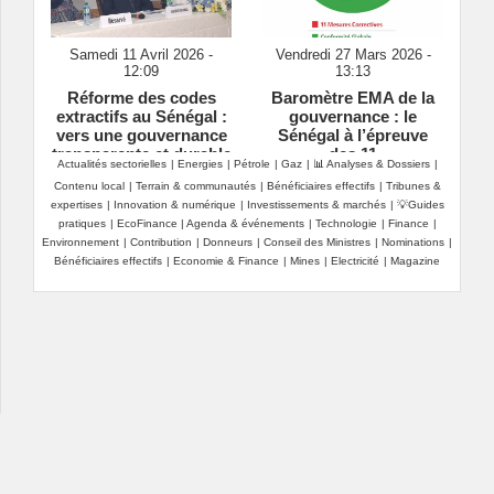
Samedi 11 Avril 2026 -
Vendredi 27 Mars 2026 -
12:09
13:13
Réforme des codes
Baromètre EMA de la
extractifs au Sénégal :
gouvernance : le
vers une gouvernance
Sénégal à l’épreuve
transparente et durable
des 11
Actualités sectorielles
|
Energies
|
Pétrole
|
Gaz
|
📊 Analyses & Dossiers
|
commandements de
Contenu local
|
Terrain & communautés
|
Bénéficiaires effectifs
|
Tribunes &
l’ITIE
expertises
|
Innovation & numérique
|
Investissements & marchés
|
💡Guides
pratiques
|
EcoFinance
|
Agenda & événements
|
Technologie
|
Finance
|
Environnement
|
Contribution
|
Donneurs
|
Conseil des Ministres
|
Nominations
|
Bénéficiaires effectifs
|
Economie & Finance
|
Mines
|
Electricité
|
Magazine