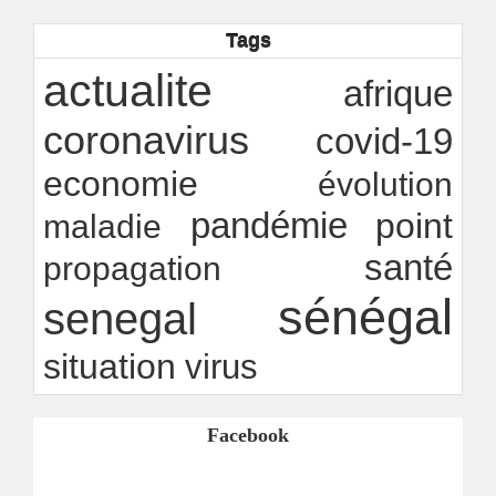
Observatoire des finances locales - Obfiloc :
transparence locale, impact national
Tags
Ndakhté M. GAYE
26/07/2026
-
Rapport Bceao 2025 : résilience, transition et
actualite
innovation
afrique
Ndakhté M. GAYE
24/07/2026
-
coronavirus
covid-19
economie
évolution
pandémie
point
maladie
santé
propagation
sénégal
senegal
situation
virus
Facebook