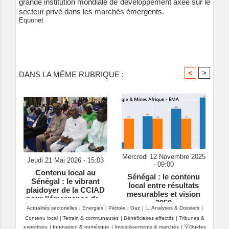
grande institution mondiale de développement axée sur le
secteur privé dans les marchés émergents.
Equonet
<
>
DANS LA MÊME RUBRIQUE :
Mercredi 12 Novembre 2025
Jeudi 21 Mai 2026 - 15:03
- 09:00
Contenu local au
Sénégal : le contenu
Sénégal : le vibrant
local entre résultats
plaidoyer de la CCIAD
mesurables et vision
pour l’émergence de «
2050
champions nationaux »
Actualités sectorielles
|
Energies
|
Pétrole
|
Gaz
|
📊 Analyses & Dossiers
|
Contenu local
|
Terrain & communautés
|
Bénéficiaires effectifs
|
Tribunes &
expertises
|
Innovation & numérique
|
Investissements & marchés
|
💡Guides