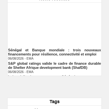
Sénégal et Banque mondiale : trois nouveaux
financements pour résilience, connectivité et emploi
06/08/2026
-
EMA
S&P global ratings valide le cadre de finance durable
de Shelter Afrique development bank (ShafDB)
06/08/2026
-
EMA
Industrialisation verte au Sénégal : comment
transformer le dialogue d'experts en adhésion
citoyenne ?
Ndakhté M. GAYE
05/08/2026
-
Observatoire des finances locales - Obfiloc :
transparence locale, impact national
Ndakhté M. GAYE
26/07/2026
-
Tags
Rapport Bceao 2025 : résilience, transition et