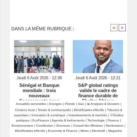
<
>
DANS LA MÊME RUBRIQUE :
Jeudi 6 Août 2026 - 12:38
Jeudi 6 Août 2026 - 12:21
Sénégal et Banque
S&P global ratings
mondiale : trois
valide le cadre de
nouveaux
finance durable de
financements pour
Shelter Afrique
Actualités sectorielles
|
Energies
|
Pétrole
|
Gaz
|
📊 Analyses & Dossiers
|
résilience, connectivité
development bank
Contenu local
|
Terrain & communautés
|
Bénéficiaires effectifs
|
Tribunes &
et emploi
(ShafDB)
expertises
|
Innovation & numérique
|
Investissements & marchés
|
💡Guides
pratiques
|
EcoFinance
|
Agenda & événements
|
Technologie
|
Finance
|
Environnement
|
Contribution
|
Donneurs
|
Conseil des Ministres
|
Nominations
|
Bénéficiaires effectifs
|
Economie & Finance
|
Mines
|
Electricité
|
Magazine