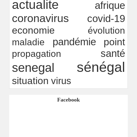
actualite
innovation
afrique
Ndakhté M. GAYE
24/07/2026
-
coronavirus
covid-19
economie
évolution
pandémie
point
maladie
santé
propagation
sénégal
senegal
situation
virus
Facebook