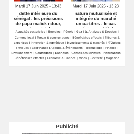
Mardi 17 Juin 2025 - 13:43
Mardi 17 Juin 2025 - 13:23
dette intérieure du
nature mutualisée et
sénégal : les précisions
intégrée du marché
de papa malick ndour,
umoa‑titres : le cas
ancien ministre
précis pour l’état
Actualités sectorielles
|
Energies
|
Pétrole
|
Gaz
|
📊 Analyses & Dossiers
|
ivoirien
Contenu local
|
Terrain & communautés
|
Bénéficiaires effectifs
|
Tribunes &
expertises
|
Innovation & numérique
|
Investissements & marchés
|
💡Guides
pratiques
|
EcoFinance
|
Agenda & événements
|
Technologie
|
Finance
|
Environnement
|
Contribution
|
Donneurs
|
Conseil des Ministres
|
Nominations
|
Bénéficiaires effectifs
|
Economie & Finance
|
Mines
|
Electricité
|
Magazine
Publicité