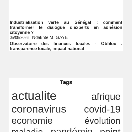
Industrialisation verte au Sénégal : comment
transformer le dialogue d'experts en adhésion
citoyenne ?
Ndakhté M. GAYE
05/08/2026
-
Observatoire des finances locales - Obfiloc :
transparence locale, impact national
Ndakhté M. GAYE
26/07/2026
-
Rapport Bceao 2025 : résilience, transition et
innovation
Ndakhté M. GAYE
24/07/2026
-
EQUONET Energies Magazine
15/07/2026
-
EMA
Tags
Modernisation, digitalisation et orthodoxie… la feuille
de route du Trésor public sénégalais pour porter les
actualite
afrique
ambitions de l’État
Ndakhté M. GAYE
13/07/2026
-
coronavirus
covid-19
economie
évolution
pandémie
point
maladie