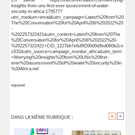
insights-from-uns-first-ever-assessment-of-water-
security-in-africa-179577?
utm_medium=email&utm_campaign=Latest%20from%20
The%20Conversation%20for%20April%206%202022%20
-
%202257322421&utm_content=Latest%20from%20The
%20Conversation%20for%20April%206%202022%20-
%202257322421+CID_1227bb7e6d9f200d9d9ed060b2ce
c632&utm_source=campaign_monitor_africa&utm_term
=Worrying%20insights%20from%20UNs%20first-
ever%20assessment%20of%20water%20security%20in
%20Africa
.net
equonet
<
>
DANS LA MÊME RUBRIQUE :