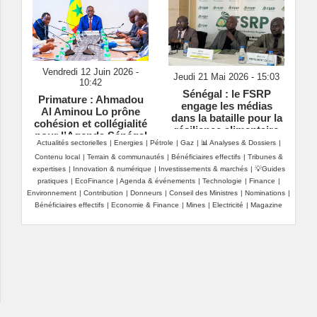
Vendredi 12 Juin 2026 -
Jeudi 21 Mai 2026 - 15:03
10:42
Sénégal : le FSRP
Primature : Ahmadou
engage les médias
Al Aminou Lo prône
dans la bataille pour la
cohésion et collégialité
résilience alimentaire
pour l’Agenda Sénégal
Actualités sectorielles
|
Energies
|
Pétrole
|
Gaz
|
📊 Analyses & Dossiers
|
2050
Contenu local
|
Terrain & communautés
|
Bénéficiaires effectifs
|
Tribunes &
expertises
|
Innovation & numérique
|
Investissements & marchés
|
💡Guides
pratiques
|
EcoFinance
|
Agenda & événements
|
Technologie
|
Finance
|
Environnement
|
Contribution
|
Donneurs
|
Conseil des Ministres
|
Nominations
|
Bénéficiaires effectifs
|
Economie & Finance
|
Mines
|
Electricité
|
Magazine