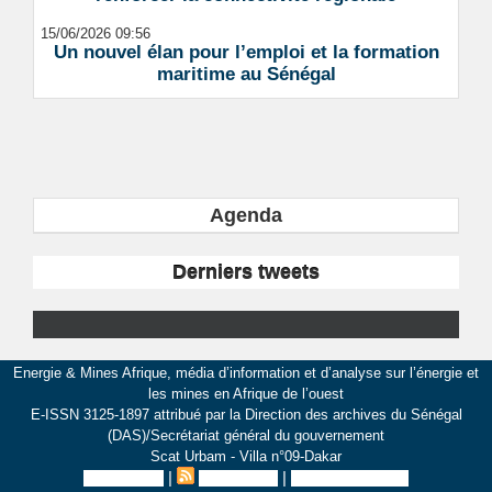
15/06/2026 09:56
Un nouvel élan pour l’emploi et la formation
maritime au Sénégal
Agenda
Derniers tweets
Energie & Mines Afrique, média d’information et d’analyse sur l’énergie et
les mines en Afrique de l’ouest
E-ISSN 3125-1897 attribué par la Direction des archives du Sénégal
(DAS)/Secrétariat général du gouvernement
Scat Urbam - Villa n°09-Dakar
|
|
Plan du site
Syndication
Inscription au site