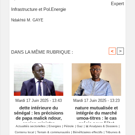
Expert
Infrastructure et Pol.Energie
Ndakhté M. GAYE
<
>
DANS LA MÊME RUBRIQUE :
Mardi 17 Juin 2025 - 13:43
Mardi 17 Juin 2025 - 13:23
dette intérieure du
nature mutualisée et
sénégal : les précisions
intégrée du marché
de papa malick ndour,
umoa‑titres : le cas
ancien ministre
précis pour l’état
Actualités sectorielles
|
Energies
|
Pétrole
|
Gaz
|
📊 Analyses & Dossiers
|
ivoirien
Contenu local
|
Terrain & communautés
|
Bénéficiaires effectifs
|
Tribunes &