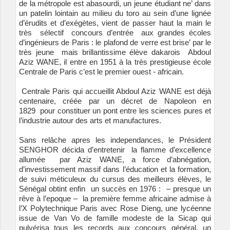
de la métropole est abasourdi, un jeune étudiant ne’ dans
un patelin lointain au milieu du toro au sein d’une lignée
d’érudits et d’exégètes, vient de passer haut la main le
très sélectif concours d’entrée aux grandes écoles
d’ingénieurs de Paris : le plafond de verre est brise’ par le
très jeune mais brillantissime élève dakarois Abdoul
Aziz WANE, il entre en 1951 à la très prestigieuse école
Centrale de Paris c’est le premier ouest - africain.
Centrale Paris qui accueillit Abdoul Aziz WANE est déjà
centenaire, créée par un décret de Napoleon en
1829 pour constituer un pont entre les sciences pures et
l’industrie autour des arts et manufactures.
Sans relâche apres les independances, le Président
SENGHOR décida d’entretenir la flamme d’excellence
allumée par Aziz WANE, a force d’abnégation,
d’investissement massif dans l’éducation et la formation,
de suivi méticuleux du cursus des meilleurs élèves, le
Sénégal obtint enfin un succès en 1976 : – presque un
rêve à l’epoque – la première femme africaine admise à
l’X Polytechnique Paris avec Rose Dieng, une lycéenne
issue de Van Vo de famille modeste de la Sicap qui
pulvérisa tous les records aux concours général, un