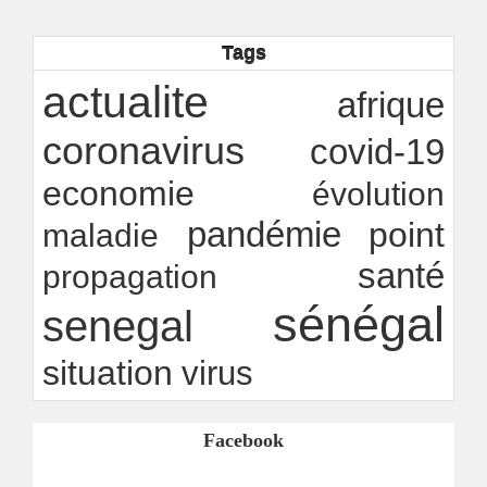
Ndakhté M. GAYE
26/07/2026
-
Rapport Bceao 2025 : résilience, transition et
Tags
innovation
Ndakhté M. GAYE
24/07/2026
-
actualite
afrique
coronavirus
covid-19
economie
évolution
pandémie
point
maladie
santé
propagation
sénégal
senegal
situation
virus
Facebook