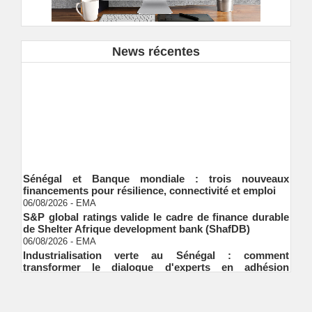
News récentes
Sénégal et Banque mondiale : trois nouveaux
financements pour résilience, connectivité et emploi
06/08/2026
-
EMA
S&P global ratings valide le cadre de finance durable
de Shelter Afrique development bank (ShafDB)
06/08/2026
-
EMA
Industrialisation verte au Sénégal : comment
transformer le dialogue d'experts en adhésion
citoyenne ?
Ndakhté M. GAYE
05/08/2026
-
Observatoire des finances locales - Obfiloc :
transparence locale, impact national