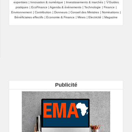
expertises
|
Innovation & numérique
|
Investissements & marchés
|
💡Guides
pratiques
|
EcoFinance
|
Agenda & événements
|
Technologie
|
Finance
|
Environnement
|
Contribution
|
Donneurs
|
Conseil des Ministres
|
Nominations
|
Bénéficiaires effectifs
|
Economie & Finance
|
Mines
|
Electricité
|
Magazine
Publicité