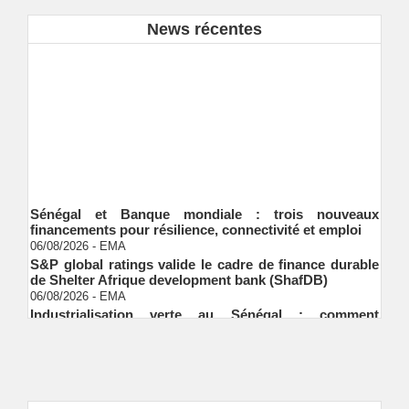
News récentes
Sénégal et Banque mondiale : trois nouveaux
financements pour résilience, connectivité et emploi
06/08/2026
-
EMA
S&P global ratings valide le cadre de finance durable
de Shelter Afrique development bank (ShafDB)
06/08/2026
-
EMA
Industrialisation verte au Sénégal : comment
transformer le dialogue d'experts en adhésion
citoyenne ?
Ndakhté M. GAYE
05/08/2026
-
Observatoire des finances locales - Obfiloc :
transparence locale, impact national
Ndakhté M. GAYE
26/07/2026
-