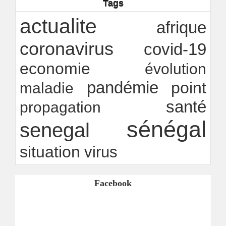
Tags
Rapport Bceao 2025 : résilience, transition et
innovation
actualite
afrique
Ndakhté M. GAYE
24/07/2026
-
coronavirus
covid-19
economie
évolution
pandémie
point
maladie
santé
propagation
sénégal
senegal
situation
virus
Facebook