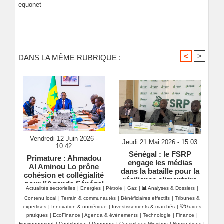
equonet
<
>
DANS LA MÊME RUBRIQUE :
Vendredi 12 Juin 2026 -
Jeudi 21 Mai 2026 - 15:03
10:42
Sénégal : le FSRP
Primature : Ahmadou
engage les médias
Al Aminou Lo prône
dans la bataille pour la
cohésion et collégialité
résilience alimentaire
pour l’Agenda Sénégal
Actualités sectorielles
|
Energies
|
Pétrole
|
Gaz
|
📊 Analyses & Dossiers
|
2050
Contenu local
|
Terrain & communautés
|
Bénéficiaires effectifs
|
Tribunes &
expertises
|
Innovation & numérique
|
Investissements & marchés
|
💡Guides
pratiques
|
EcoFinance
|
Agenda & événements
|
Technologie
|
Finance
|
Environnement
|
Contribution
|
Donneurs
|
Conseil des Ministres
|
Nominations
|