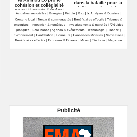
dans la bataille pour la
cohésion et collégialité
résilience alimentaire
pour l’Agenda Sénégal
Actualités sectorielles
|
Energies
|
Pétrole
|
Gaz
|
📊 Analyses & Dossiers
|
2050
Contenu local
|
Terrain & communautés
|
Bénéficiaires effectifs
|
Tribunes &
expertises
|
Innovation & numérique
|
Investissements & marchés
|
💡Guides
pratiques
|
EcoFinance
|
Agenda & événements
|
Technologie
|
Finance
|
Environnement
|
Contribution
|
Donneurs
|
Conseil des Ministres
|
Nominations
|
Bénéficiaires effectifs
|
Economie & Finance
|
Mines
|
Electricité
|
Magazine
Publicité