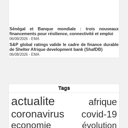
Sénégal et Banque mondiale : trois nouveaux
financements pour résilience, connectivité et emploi
06/08/2026
-
EMA
S&P global ratings valide le cadre de finance durable
de Shelter Afrique development bank (ShafDB)
06/08/2026
-
EMA
Industrialisation verte au Sénégal : comment
transformer le dialogue d'experts en adhésion
citoyenne ?
Ndakhté M. GAYE
05/08/2026
-
Observatoire des finances locales - Obfiloc :
transparence locale, impact national
Tags
Ndakhté M. GAYE
26/07/2026
-
Rapport Bceao 2025 : résilience, transition et
actualite
innovation
afrique
Ndakhté M. GAYE
24/07/2026
-
coronavirus
covid-19
economie
évolution