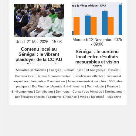
Mercredi 12 Novembre 2025
Jeudi 21 Mai 2026 - 15:03
- 09:00
Contenu local au
Sénégal : le contenu
Sénégal : le vibrant
local entre résultats
plaidoyer de la CCIAD
mesurables et vision
pour l’émergence de «
2050
champions nationaux »
Actualités sectorielles
|
Energies
|
Pétrole
|
Gaz
|
📊 Analyses & Dossiers
|
Contenu local
|
Terrain & communautés
|
Bénéficiaires effectifs
|
Tribunes &
expertises
|
Innovation & numérique
|
Investissements & marchés
|
💡Guides
pratiques
|
EcoFinance
|
Agenda & événements
|
Technologie
|
Finance
|
Environnement
|
Contribution
|
Donneurs
|
Conseil des Ministres
|
Nominations
|
Bénéficiaires effectifs
|
Economie & Finance
|
Mines
|
Electricité
|
Magazine