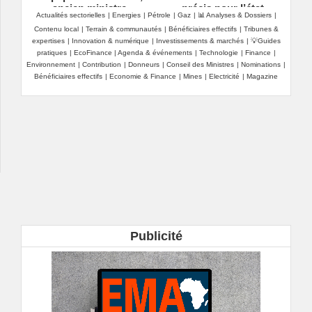
ancien ministre
précis pour l’état
Actualités sectorielles
|
Energies
|
Pétrole
|
Gaz
|
📊 Analyses & Dossiers
|
ivoirien
Contenu local
|
Terrain & communautés
|
Bénéficiaires effectifs
|
Tribunes &
expertises
|
Innovation & numérique
|
Investissements & marchés
|
💡Guides
pratiques
|
EcoFinance
|
Agenda & événements
|
Technologie
|
Finance
|
Environnement
|
Contribution
|
Donneurs
|
Conseil des Ministres
|
Nominations
|
Bénéficiaires effectifs
|
Economie & Finance
|
Mines
|
Electricité
|
Magazine
Publicité