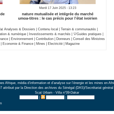
Mardi 17 Juin 2025 - 13:23
 de
nature mutualisée et intégrée du marché
umoa‑titres : le cas précis pour l’état ivoirien
📊 Analyses & Dossiers
|
Contenu local
|
Terrain & communautés
|
ation & numérique
|
Investissements & marchés
|
💡Guides pratiques
|
nance
|
Environnement
|
Contribution
|
Donneurs
|
Conseil des Ministres
|
Economie & Finance
|
Mines
|
Electricité
|
Magazine
es Afrique, média d’information et d’analyse sur l’énergie et les mines en Afri
 attribué par la Direction des archives du Sénégal (DAS)/Secrétariat généra
Scat Urbam - Villa n°09-Dakar
Plan du site
|
Syndication
|
Inscription au site
on