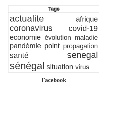
Observatoire des finances locales - Obfiloc :
Tags
transparence locale, impact national
26/07/2026
-
Ndakhté M. GAYE
actualite
afrique
Rapport Bceao 2025 : résilience, transition et
innovation
coronavirus
covid-19
24/07/2026
-
Ndakhté M. GAYE
economie
évolution
maladie
pandémie
point
propagation
senegal
santé
sénégal
situation
virus
Facebook