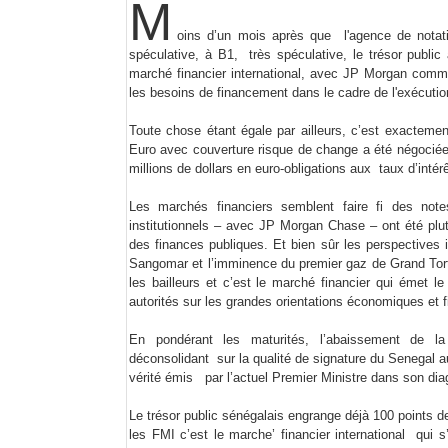
M
oins d’un mois après que l'agence de nota
spéculative, à B1, très spéculative, le trésor public 
marché financier international, avec JP Morgan comme
les besoins de financement dans le cadre de l'exécut
Toute chose étant égale par ailleurs, c’est exacteme
Euro avec couverture risque de change a été négociée 
millions de dollars en euro-obligations aux taux d’inté
Les marchés financiers semblent faire fi des not
institutionnels – avec JP Morgan Chase – ont été plut
des finances publiques. Et bien sûr les perspectives 
Sangomar et l’imminence du premier gaz de Grand Tort
les bailleurs et c’est le marché financier qui émet le
autorités sur les grandes orientations économiques et 
En pondérant les maturités, l’abaissement de 
déconsolidant sur la qualité de signature du Senegal 
vérité émis par l’actuel Premier Ministre dans son diag
Le trésor public sénégalais engrange déjà 100 points de
les FMI c’est le marche’ financier international qui s