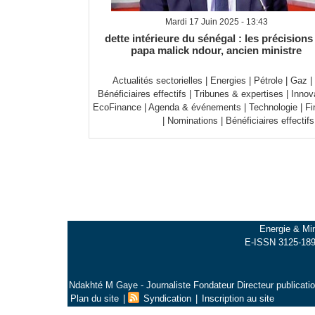
Mardi 17 Juin 2025 - 13:43
dette intérieure du sénégal : les précisions
papa malick ndour, ancien ministre
Actualités sectorielles
|
Energies
|
Pétrole
|
Gaz
|
Bénéficiaires effectifs
|
Tribunes & expertises
|
Innov
EcoFinance
|
Agenda & événements
|
Technologie
|
Fi
|
Nominations
|
Bénéficiaires effectifs
Energie & Min
E-ISSN 3125-1897
Ndakhté M Gaye - Journaliste Fondateur Directeur publicati
Plan du site
|
Syndication
|
Inscription au site