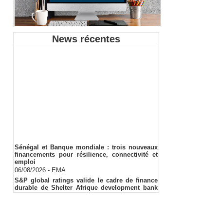
News récentes
Sénégal et Banque mondiale : trois nouveaux
financements pour résilience, connectivité et
emploi
06/08/2026
-
EMA
S&P global ratings valide le cadre de finance
durable de Shelter Afrique development bank
(ShafDB)
06/08/2026
-
EMA
Industrialisation verte au Sénégal : comment
transformer le dialogue d'experts en adhésion