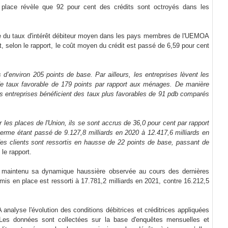
 place révèle que 92 pour cent des crédits sont octroyés dans les
ière du taux d'intérêt débiteur moyen dans les pays membres de l'UEMOA
 selon le rapport, le coût moyen du crédit est passé de 6,59 pour cent
 d’environ 205 points de base. Par ailleurs, les entreprises lèvent les
de taux favorable de 179 points par rapport aux ménages. De manière
s entreprises bénéficient des taux plus favorables de 91 pdb comparés
es places de l'Union, ils se sont accrus de 36,0 pour cent par rapport
terme étant passé de 9.127,8 milliards en 2020 à 12.417,6 milliards en
s clients sont ressortis en hausse de 22 points de base, passant de
e le rapport.
 a maintenu sa dynamique haussière observée au cours des dernières
 mis en place est ressorti à 17.781,2 milliards en 2021, contre 16.212,5
nalyse l'évolution des conditions débitrices et créditrices appliquées
 Les données sont collectées sur la base d'enquêtes mensuelles et