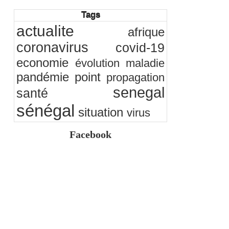
citoyenne ?
05/08/2026
-
Ndakhté M. GAYE
Tags
Observatoire des finances locales - Obfiloc :
actualite
transparence locale, impact national
afrique
26/07/2026
-
Ndakhté M. GAYE
coronavirus
covid-19
Rapport Bceao 2025 : résilience, transition et
innovation
economie
évolution
maladie
24/07/2026
-
Ndakhté M. GAYE
pandémie
point
propagation
senegal
santé
sénégal
situation
virus
Facebook