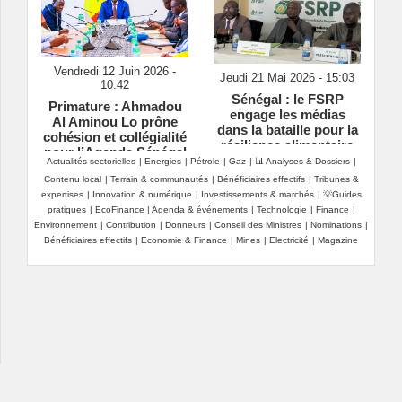
Vendredi 12 Juin 2026 -
Jeudi 21 Mai 2026 - 15:03
10:42
Sénégal : le FSRP
Primature : Ahmadou
engage les médias
Al Aminou Lo prône
dans la bataille pour la
cohésion et collégialité
résilience alimentaire
pour l’Agenda Sénégal
Actualités sectorielles
|
Energies
|
Pétrole
|
Gaz
|
📊 Analyses & Dossiers
|
2050
Contenu local
|
Terrain & communautés
|
Bénéficiaires effectifs
|
Tribunes &
expertises
|
Innovation & numérique
|
Investissements & marchés
|
💡Guides
pratiques
|
EcoFinance
|
Agenda & événements
|
Technologie
|
Finance
|
Environnement
|
Contribution
|
Donneurs
|
Conseil des Ministres
|
Nominations
|
Bénéficiaires effectifs
|
Economie & Finance
|
Mines
|
Electricité
|
Magazine