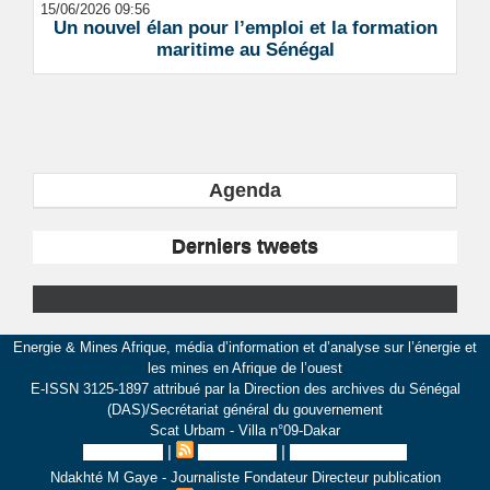
15/06/2026 09:56
Un nouvel élan pour l’emploi et la formation
maritime au Sénégal
Agenda
Derniers tweets
Energie & Mines Afrique, média d’information et d’analyse sur l’énergie et
les mines en Afrique de l’ouest
E-ISSN 3125-1897 attribué par la Direction des archives du Sénégal
(DAS)/Secrétariat général du gouvernement
Scat Urbam - Villa n°09-Dakar
|
|
Plan du site
Syndication
Inscription au site
Ndakhté M Gaye - Journaliste Fondateur Directeur publication