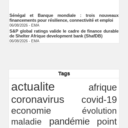
Sénégal et Banque mondiale : trois nouveaux
financements pour résilience, connectivité et emploi
06/08/2026
-
EMA
S&P global ratings valide le cadre de finance durable
de Shelter Afrique development bank (ShafDB)
06/08/2026
-
EMA
Industrialisation verte au Sénégal : comment
transformer le dialogue d'experts en adhésion
citoyenne ?
Ndakhté M. GAYE
05/08/2026
-
Observatoire des finances locales - Obfiloc :
transparence locale, impact national
Tags
Ndakhté M. GAYE
26/07/2026
-
Rapport Bceao 2025 : résilience, transition et
actualite
afrique
innovation
Ndakhté M. GAYE
24/07/2026
-
coronavirus
covid-19
economie
évolution
pandémie
point
maladie