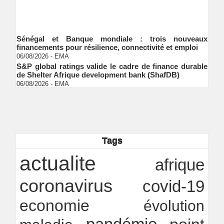
Sénégal et Banque mondiale : trois nouveaux
financements pour résilience, connectivité et emploi
06/08/2026
-
EMA
S&P global ratings valide le cadre de finance durable
de Shelter Afrique development bank (ShafDB)
06/08/2026
-
EMA
Industrialisation verte au Sénégal : comment
transformer le dialogue d'experts en adhésion
citoyenne ?
Ndakhté M. GAYE
05/08/2026
-
Observatoire des finances locales - Obfiloc :
transparence locale, impact national
Tags
Ndakhté M. GAYE
26/07/2026
-
Rapport Bceao 2025 : résilience, transition et
actualite
afrique
innovation
Ndakhté M. GAYE
24/07/2026
-
coronavirus
covid-19
economie
évolution