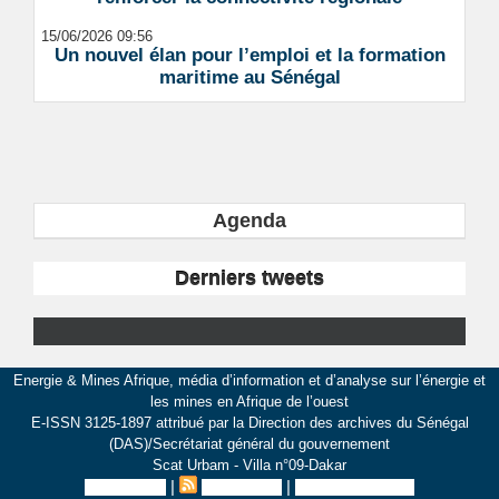
15/06/2026 09:56
Un nouvel élan pour l’emploi et la formation
maritime au Sénégal
Agenda
Derniers tweets
Energie & Mines Afrique, média d’information et d’analyse sur l’énergie et
les mines en Afrique de l’ouest
E-ISSN 3125-1897 attribué par la Direction des archives du Sénégal
(DAS)/Secrétariat général du gouvernement
Scat Urbam - Villa n°09-Dakar
|
|
Plan du site
Syndication
Inscription au site