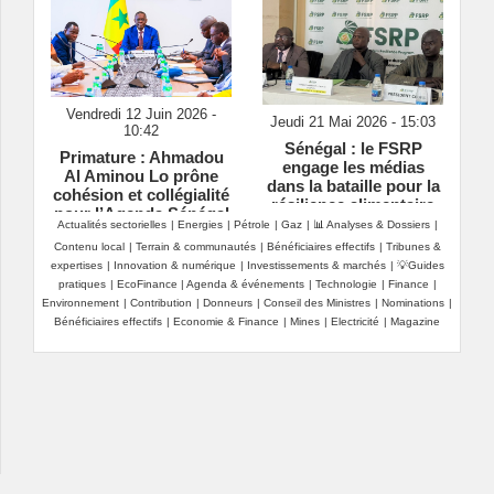
Vendredi 12 Juin 2026 -
Jeudi 21 Mai 2026 - 15:03
10:42
Sénégal : le FSRP
Primature : Ahmadou
engage les médias
Al Aminou Lo prône
dans la bataille pour la
cohésion et collégialité
résilience alimentaire
pour l’Agenda Sénégal
Actualités sectorielles
|
Energies
|
Pétrole
|
Gaz
|
📊 Analyses & Dossiers
|
2050
Contenu local
|
Terrain & communautés
|
Bénéficiaires effectifs
|
Tribunes &
expertises
|
Innovation & numérique
|
Investissements & marchés
|
💡Guides
pratiques
|
EcoFinance
|
Agenda & événements
|
Technologie
|
Finance
|
Environnement
|
Contribution
|
Donneurs
|
Conseil des Ministres
|
Nominations
|
Bénéficiaires effectifs
|
Economie & Finance
|
Mines
|
Electricité
|
Magazine