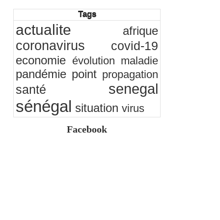
citoyenne ?
05/08/2026
-
Ndakhté M. GAYE
Tags
Observatoire des finances locales - Obfiloc :
actualite
transparence locale, impact national
afrique
26/07/2026
-
Ndakhté M. GAYE
coronavirus
covid-19
Rapport Bceao 2025 : résilience, transition et
innovation
economie
évolution
maladie
24/07/2026
-
Ndakhté M. GAYE
pandémie
point
propagation
senegal
santé
sénégal
situation
virus
Facebook