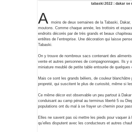
tabaski 2022 : dakar se 
A
moins de deux semaines de la Tabaski, Dakar, l
moutons. Comme chaque année, les trottoirs et espaces
endroits décorés par de très grands et beaux chapitea
entêtes de l’entreprise. Une décoration qui laisse pen
Tabaski.
On y trouve de nombreux sacs contenant des aliments d
vente et autres personnes de compagnonnages. Ils y on
miniature meublé de petite table entourée de quelques 
Mais ce sont les grands béliers, de couleur blanchâtre 
propreté, qui suscitent le plus de curiosité, même si le
Ce même décor est observable un peu partout à Dakar e
conduisant au camp pénal au terminus liberté 5 ou Diep
populations ont du mal à se frayer un chemin pour pas
Elles ne savent pas où mettre les pieds pour vaquer à 
qu’elles disputent avec les conducteurs et autres chauff