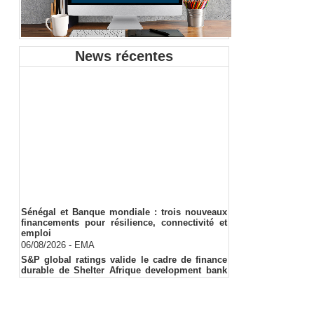
News récentes
Sénégal et Banque mondiale : trois nouveaux
financements pour résilience, connectivité et
emploi
06/08/2026
-
EMA
S&P global ratings valide le cadre de finance
durable de Shelter Afrique development bank
(ShafDB)
06/08/2026
-
EMA
Industrialisation verte au Sénégal : comment
transformer le dialogue d'experts en adhésion