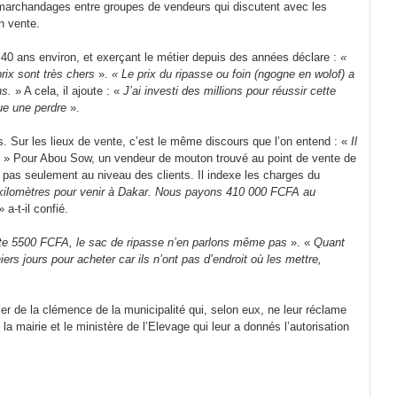
 marchandages entre groupes de vendeurs qui discutent avec les
n vente.
, 40 ans environ, et exerçant le métier depuis des années déclare :
«
rix sont très chers
».
« Le prix du ripasse ou foin (ngogne en wolof) a
ns.
» A cela, il ajoute : «
J’ai investi des millions pour réussir cette
que une perdre
».
s. Sur les lieux de vente, c’est le même discours que l’on entend : «
Il
. » Pour Abou Sow, un vendeur de mouton trouvé au point de vente de
e pas seulement au niveau des clients. Il indexe les charges du
kilomètres pour venir à Dakar. Nous payons 410 000 FCFA au
 a-t-il confié.
oûte 5500 FCFA, le sac de ripasse n’en parlons même pas
». «
Quant
iers jours pour acheter car ils n’ont pas d’endroit où les mettre,
er de la clémence de la municipalité qui, selon eux, ne leur réclame
la mairie et le ministère de l’Elevage qui leur a donnés l’autorisation