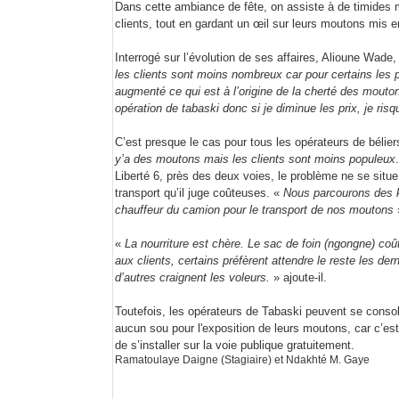
Dans cette ambiance de fête, on assiste à de timides
clients, tout en gardant un œil sur leurs moutons mis e
Interrogé sur l’évolution de ses affaires, Alioune Wade
les clients sont moins nombreux car pour certains les p
augmenté ce qui est à l’origine de la cherté des mouto
opération de tabaski donc si je diminue les prix, je ris
C’est presque le cas pour tous les opérateurs de bélier
y’a des moutons mais les clients sont moins populeux
Liberté 6, près des deux voies, le problème ne se situ
transport qu’il juge coûteuses. «
Nous parcourons des 
chauffeur du camion pour le transport de nos moutons
»
«
La nourriture est chère. Le sac de foin (ngongne) c
aux clients, certains préfèrent attendre le reste les dern
d’autres craignent les voleurs.
» ajoute-il.
Toutefois, les opérateurs de Tabaski peuvent se consol
aucun sou pour l'exposition de leurs moutons, car c’est 
de s’installer sur la voie publique gratuitement.
Ramatoulaye Daigne (Stagiaire) et Ndakhté M. Gaye