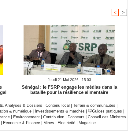
<
>
Jeudi 21 Mai 2026 - 15:03
e
Sénégal : le FSRP engage les médias dans la
gal
bataille pour la résilience alimentaire
📊 Analyses & Dossiers
|
Contenu local
|
Terrain & communautés
|
ation & numérique
|
Investissements & marchés
|
💡Guides pratiques
|
nance
|
Environnement
|
Contribution
|
Donneurs
|
Conseil des Ministres
|
Economie & Finance
|
Mines
|
Electricité
|
Magazine