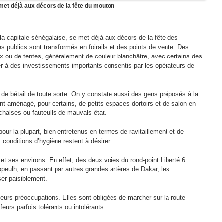
met déjà aux décors de la fête du mouton
a capitale sénégalaise, se met déjà aux décors de la fête des
 publics sont transformés en foirails et des points de vente. Des
ux ou de tentes, généralement de couleur blanchâtre, avec certains des
ser à des investissements importants consentis par les opérateurs de
e bétail de toute sorte. On y constate aussi des gens préposés à la
t aménagé, pour certains, de petits espaces dortoirs et de salon en
chaises ou fauteuils de mauvais état.
pour la plupart, bien entretenus en termes de ravitaillement et de
s conditions d’hygiène restent à désirer.
t ses environs. En effet, des deux voies du rond-point Liberté 6
peulh, en passant par autres grandes artères de Dakar, les
ser paisiblement.
leurs préoccupations. Elles sont obligées de marcher sur la route
eurs parfois tolérants ou intolérants.